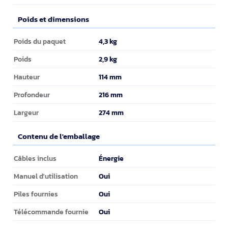
Poids et dimensions
Poids et dimensions
4,3 kg
Poids du paquet
2,9 kg
Poids
114 mm
Hauteur
216 mm
Profondeur
274 mm
Largeur
Contenu de l'emballage
Contenu de l'emballage
Énergie
Câbles inclus
Oui
Manuel d'utilisation
Oui
Piles fournies
Oui
Télécommande fournie