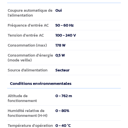
Puissance
Oui
Coupure automatique de
l'alimentation
50 - 60 Hz
Fréquence d'entrée AC
100 - 240 V
Tension d'entrée AC
178 W
Consommation (max)
0,5 W
Consommation d'énergie
(mode veille)
Secteur
Source d'alimentation
Conditions environnementales
Conditions environnementales
0 - 762 m
Altitude de
fonctionnement
0 - 80%
Humidité relative de
fonctionnement (H-H)
0 - 40 °C
Température d'opération