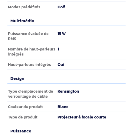
Golf
Modes prédéfinis
Multimédia
Multimédia
15 W
Puissance évaluée de
RMS
1
Nombre de haut-parleurs
intégrés
Oui
Haut-parleurs intégrés
Design
Design
Kensington
Type d'emplacement de
verrouillage de câble
Blanc
Couleur du produit
Projecteur à focale courte
Type de produit
Puissance