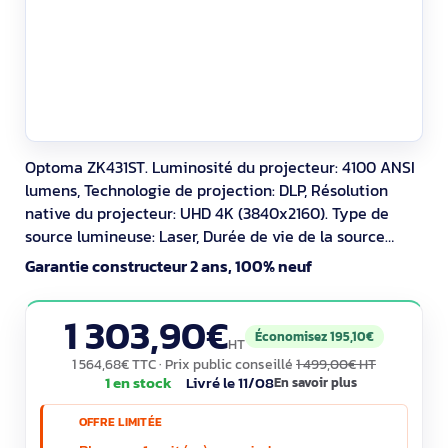
Optoma ZK431ST. Luminosité du projecteur: 4100 ANSI
lumens, Technologie de projection: DLP, Résolution
native du projecteur: UHD 4K (3840x2160). Type de
source lumineuse: Laser, Durée de vie de la source
lumineuse: 30000 h. Mise au point: Manuel, Focale Fixe:
Garantie constructeur 2 ans, 100% neuf
7,51 mm, Type de zoom: Fixé. Système de format du
signal analogique: NTSC, NTSC 3.58, NTSC 4.43, NTSC J,
1 303,90€
NTSC M, PAL, PAL 4.43, PAL B, PAL
Économisez 195,10€
HT
1 564,68€ TTC
· Prix public conseillé
1 499,00€ HT
1 en stock
Livré le 11/08
En savoir plus
OFFRE LIMITÉE