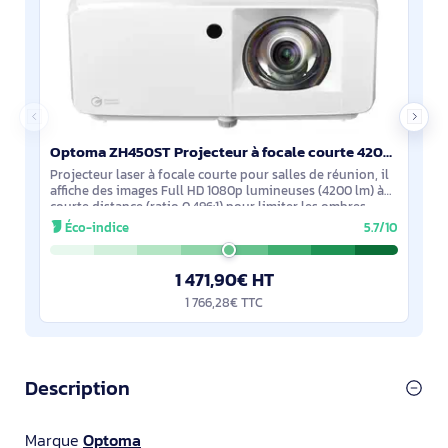
Optoma ZH450ST Projecteur à focale courte 4200 ANSI lumens DLP 1080p (1920x1080) Compatibilité 3D Bl - E9PD7L311EZ3
Projecteur laser à focale courte pour salles de réunion, il
affiche des images Full HD 1080p lumineuses (4200 lm) à
courte distance (ratio 0,496:1) pour limiter les ombres.
Source 30 000 h et
Éco-indice
5.7/10
1 471,90€ HT
1 766,28€ TTC
Description
Marque
Optoma