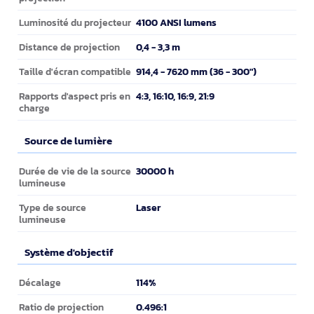
4100 ANSI lumens
Luminosité du projecteur
0,4 - 3,3 m
Distance de projection
914,4 - 7620 mm (36 - 300")
Taille d'écran compatible
4:3, 16:10, 16:9, 21:9
Rapports d'aspect pris en
charge
Source de lumière
Source de lumière
30000 h
Durée de vie de la source
lumineuse
Laser
Type de source
lumineuse
Système d'objectif
Système d'objectif
114%
Décalage
0.496:1
Ratio de projection