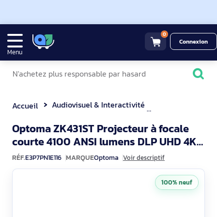
0
Connexion
Menu
Audiovisuel & Interactivité
Vidéoprojecteur
Accueil
Optoma ZK431ST Projecteur à focale
courte 4100 ANSI lumens DLP UHD 4K
E3P7PN1E
(3840x2160) Compatibilité 3D B
RÉF.
E3P7PN1E116
MARQUE
Optoma
Voir descriptif
100% neuf