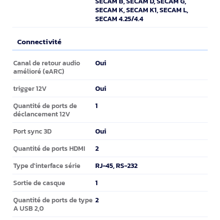
SECAM B, SECAM D, SECAM G,
SECAM K, SECAM K1, SECAM L,
SECAM 4.25/4.4
Connectivité
Connectivité
Oui
Canal de retour audio
amélioré (eARC)
Oui
trigger 12V
1
Quantité de ports de
déclancement 12V
Oui
Port sync 3D
2
Quantité de ports HDMI
RJ-45, RS-232
Type d'interface série
1
Sortie de casque
2
Quantité de ports de type
A USB 2,0