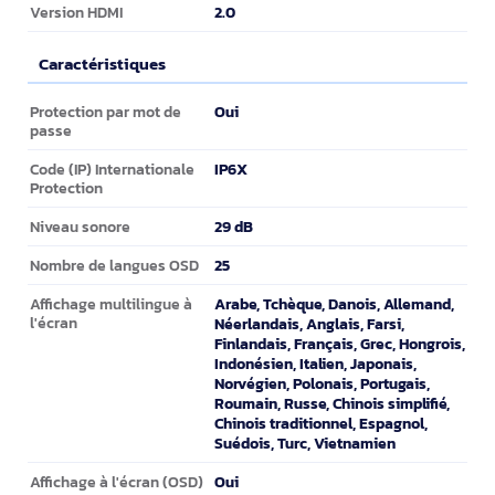
2.0
Version HDMI
Caractéristiques
Caractéristiques
Oui
Protection par mot de
passe
IP6X
Code (IP) Internationale
Protection
29 dB
Niveau sonore
25
Nombre de langues OSD
Arabe, Tchèque, Danois, Allemand,
Affichage multilingue à
l'écran
Néerlandais, Anglais, Farsi,
Finlandais, Français, Grec, Hongrois,
Indonésien, Italien, Japonais,
Norvégien, Polonais, Portugais,
Roumain, Russe, Chinois simplifié,
Chinois traditionnel, Espagnol,
Suédois, Turc, Vietnamien
Oui
Affichage à l'écran (OSD)