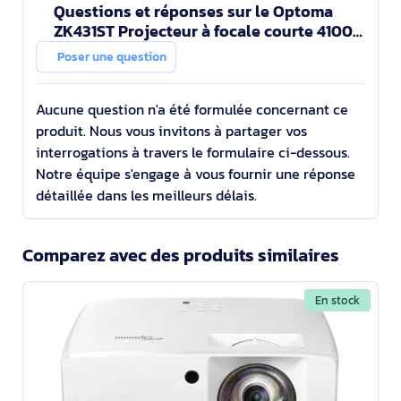
Questions et réponses sur le Optoma
ZK431ST Projecteur à focale courte 4100
ANSI lumens DLP UHD 4K (3840x2160)
Poser une question
Compatibilité 3D B
Aucune question n'a été formulée concernant ce
produit. Nous vous invitons à partager vos
interrogations à travers le formulaire ci-dessous.
Notre équipe s'engage à vous fournir une réponse
détaillée dans les meilleurs délais.
Comparez avec des produits similaires
En stock