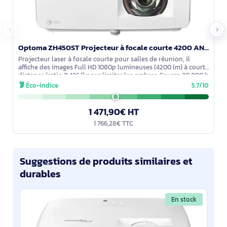
Optoma ZH450ST Projecteur à focale courte 4200 ANSI lumens DLP 1080p (1920x1080) Compatibilité 3D Bl - E9PD7L311EZ3
Projecteur laser à focale courte pour salles de réunion, il
affiche des images Full HD 1080p lumineuses (4200 lm) à courte
distance (ratio 0,496:1) pour limiter les ombres. Source 30 000 h
et
Éco-indice
5.7/10
1 471,90€ HT
1 766,28€ TTC
Suggestions de produits similaires et
durables
En stock