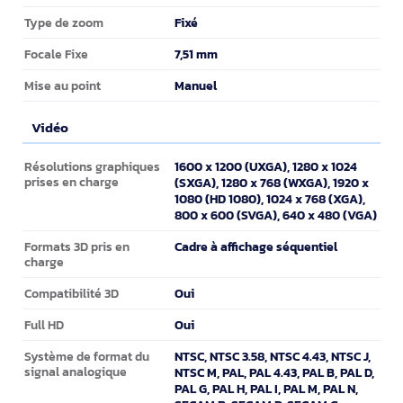
Fixé
Type de zoom
7,51 mm
Focale Fixe
Manuel
Mise au point
Vidéo
Vidéo
1600 x 1200 (UXGA), 1280 x 1024
Résolutions graphiques
prises en charge
(SXGA), 1280 x 768 (WXGA), 1920 x
1080 (HD 1080), 1024 x 768 (XGA),
800 x 600 (SVGA), 640 x 480 (VGA)
Cadre à affichage séquentiel
Formats 3D pris en
charge
Oui
Compatibilité 3D
Oui
Full HD
NTSC, NTSC 3.58, NTSC 4.43, NTSC J,
Système de format du
signal analogique
NTSC M, PAL, PAL 4.43, PAL B, PAL D,
PAL G, PAL H, PAL I, PAL M, PAL N,