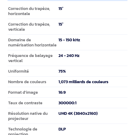
Projecteur
15°
Correction du trapèze,
horizontale
15°
Correction du trapèze,
verticale
15 - 150 kHz
Domaine de
numérisation horizontale
24 - 240 Hz
Fréquence de balayage
vertical
75%
Uniformité
1,073 milliards de couleurs
Nombre de couleurs
16:9
Format d'image
300000:1
Taux de contraste
UHD 4K (3840x2160)
Résolution native du
projecteur
DLP
Technologie de
projection