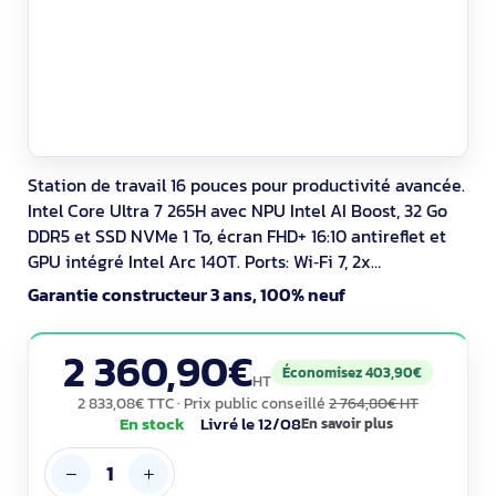
Station de travail 16 pouces pour productivité avancée.
Intel Core Ultra 7 265H avec NPU Intel AI Boost, 32 Go
DDR5 et SSD NVMe 1 To, écran FHD+ 16:10 antireflet et
GPU intégré Intel Arc 140T. Ports: Wi‑Fi 7, 2x
Thunderbolt 4, HDMI, RJ‑45, microSD. Windows 11 Pro,
Garantie constructeur 3 ans, 100% neuf
sécurité TPM 2.0, lecteur d’empreintes et carte Smart.
EPEAT Gold, indice de réparabilité 8,5, garantie 36
2 360,90€
mois.
Économisez 403,90€
HT
2 833,08€ TTC
· Prix public conseillé
2 764,80€ HT
En stock
Livré le 12/08
En savoir plus