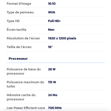
16:10
Format d'image
WVA
Type de panneau
Full HD+
Type HD
Non
Écran tactile
1920 x 1200 pixels
Résolution de l'écran
16"
Taille de l'écran
Processeur
Processeur
28 W
Puissance de base du
processeur
115 W
Puissance maximum du
turbo
24 Mo
Mémoire cache du
processeur
700 MHz
Low Power Efficient-core