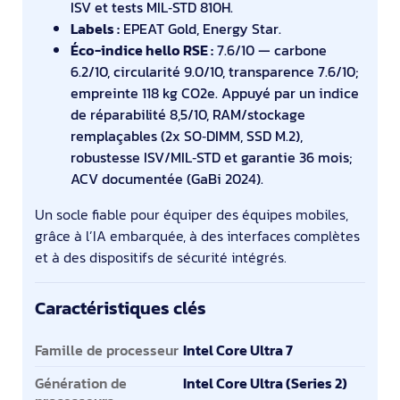
ISV et tests MIL‑STD 810H.
Labels :
EPEAT Gold, Energy Star.
Éco-indice hello RSE :
7.6/10 — carbone
6.2/10, circularité 9.0/10, transparence 7.6/10;
empreinte 118 kg CO2e. Appuyé par un indice
de réparabilité 8,5/10, RAM/stockage
remplaçables (2x SO‑DIMM, SSD M.2),
robustesse ISV/MIL‑STD et garantie 36 mois;
ACV documentée (GaBi 2024).
Un socle fiable pour équiper des équipes mobiles,
grâce à l’IA embarquée, à des interfaces complètes
et à des dispositifs de sécurité intégrés.
Caractéristiques clés
Caractéristiques clés
Famille de processeur
Intel Core Ultra 7
Génération de
Intel Core Ultra (Series 2)