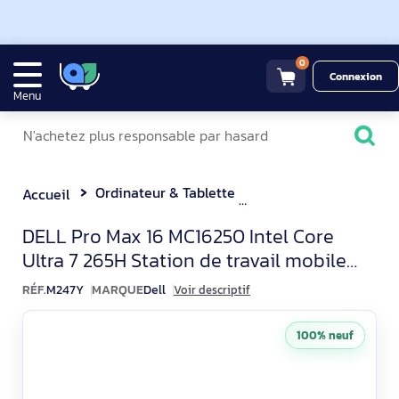
0
Connexion
Menu
Ordinateur & Tablette
Station de Travail Mo
Accueil
Dell Pro Max MC16250 Statio
DELL Pro Max 16 MC16250 Intel Core
Ultra 7 265H Station de travail mobile
40,6 cm (16") Full HD+ 32
RÉF.
M247Y
MARQUE
Dell
Voir descriptif
100% neuf