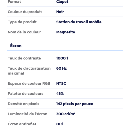
Clapet
Format
Noir
Couleur du produit
Station de travail mobile
Type de produit
Magnetite
Nom de la couleur
Écran
Écran
1000:1
Taux de contraste
60 Hz
Taux de d'actualisation
maximal
NTSC
Espace de couleur RGB
45%
Palette de couleurs
142 pixels par pouce
Densité en pixels
300 cd/m²
Luminosité de l'écran
Oui
Écran antireflet