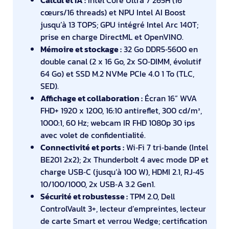
Calcul et IA :
Intel Core Ultra 7 265H (16
cœurs/16 threads) et NPU Intel AI Boost
jusqu’à 13 TOPS; GPU intégré Intel Arc 140T;
prise en charge DirectML et OpenVINO.
Mémoire et stockage :
32 Go DDR5‑5600 en
double canal (2 x 16 Go, 2x SO‑DIMM, évolutif
64 Go) et SSD M.2 NVMe PCIe 4.0 1 To (TLC,
SED).
Affichage et collaboration :
Écran 16” WVA
FHD+ 1920 x 1200, 16:10 antireflet, 300 cd/m²,
1000:1, 60 Hz; webcam IR FHD 1080p 30 ips
avec volet de confidentialité.
Connectivité et ports :
Wi‑Fi 7 tri‑bande (Intel
BE201 2x2); 2x Thunderbolt 4 avec mode DP et
charge USB‑C (jusqu’à 100 W), HDMI 2.1, RJ‑45
10/100/1000, 2x USB‑A 3.2 Gen1.
Sécurité et robustesse :
TPM 2.0, Dell
ControlVault 3+, lecteur d’empreintes, lecteur
de carte Smart et verrou Wedge; certification