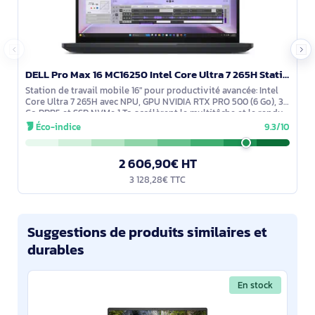
DELL Pro Max 16 MC16250 Intel Core Ultra 7 265H Station de travail mobile 40,6 cm (16") Full HD+ 32 - 5FNNH
Station de travail mobile 16" pour productivité avancée: Intel
Core Ultra 7 265H avec NPU, GPU NVIDIA RTX PRO 500 (6 Go), 32
Go DDR5 et SSD NVMe 1 To accélèrent le multitâche et le rendu.
Écran Full
Éco-indice
9.3/10
2 606,90€ HT
3 128,28€ TTC
Suggestions de produits similaires et
durables
En stock