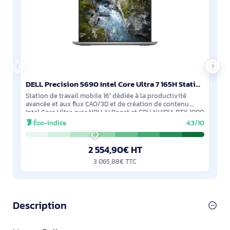
DELL Precision 5690 Intel Core Ultra 7 165H Station de travail mobile 40,6 cm (16") Full HD+ 16 Go L - 4GF0G
Station de travail mobile 16" dédiée à la productivité
avancée et aux flux CAO/3D et de création de contenu.
Intel Core Ultra avec NPU AI Boost et GPU NVIDIA RTX 1000
Ada 6 Go. Écran IPS 16:10 FHD+
Éco-indice
4.3/10
2 554,90€ HT
3 065,88€ TTC
Description