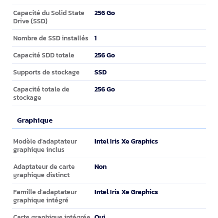
256 Go
Capacité du Solid State
Drive (SSD)
1
Nombre de SSD installés
256 Go
Capacité SDD totale
SSD
Supports de stockage
256 Go
Capacité totale de
stockage
Graphique
Graphique
Intel Iris Xe Graphics
Modèle d'adaptateur
graphique inclus
Non
Adaptateur de carte
graphique distinct
Intel Iris Xe Graphics
Famille d'adaptateur
graphique intégré
Oui
Carte graphique intégrée