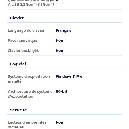
A USB 3.2 Gen 1 (3.1 Gen 1)
Clavier
Clavier
Français
Language du clavier
Non
Pavé numérique
Non
Clavier backlight
Logiciel
Logiciel
Windows 11 Pro
Système d'exploitation
installé
64-bit
Architecture du système
d'exploitation
Sécurité
Sécurité
Non
Lecteur d'empreintes
digitales