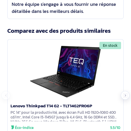
Notre équipe s'engage à vous fournir une réponse
détaillée dans les meilleurs délais.
Comparez avec des produits similaires
En stock
Lenovo Thinkpad T14 G2 - TLT14G2FR06P
PC 14'' pour la productivité, avec écran Full HD 1920×1080 400
cd/m², Intel Core i5‑1145G7 jusqu’à 4,4 GHz, 16 Go DDR4 et SSD
NVMe 256 Go sous Windows 11 Pro. Wi‑Fi 6, Bluetooth 5.1, HDMI
2.0,
Éco-indice
5.5/10