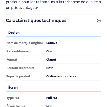
pratique pour les utilisateurs à la recherche de qualité à
un prix avantageux.
Caractéristiques techniques
Design
Design
Lenovo
Nom de marque original
Oui
Reconditionné
Clapet
Format
Noir
Couleur du produit
Ordinateur portable
Type de produit
Écran
Écran
Full HD
Type HD
Non
Écran tactile