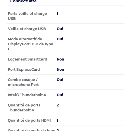
Connectivité
Connectivité
1
Ports veille et charge
USB
Oui
Veille et charge USB
Oui
Mode alternatif de
DisplayPort USB de type
C
Non
Logement SmartCard
Non
Port ExpressCard
Oui
Combo casque /
microphone Port
Oui
Intel® Thunderbolt 4
2
Quantité de ports
Thunderbolt 4
1
Quantité de ports HDMI
2
Quantité de ports de type