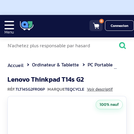
0
Connexion
Menu
Ordinateur & Tablette
PC Portable
Lenov
Accueil
TLT14SG2FR06P
Lenovo Thinkpad T14s G2
RÉF.
TLT14SG2FR06P
MARQUE
TEQCYCLE
Voir descriptif
100% neuf