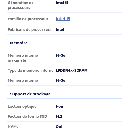
Intel i5
Génération de
processeurs
Intel i5
Famille de processeur
Intel
Fabricant de processeur
Mémoire
Mémoire
16 Go
Mémoire interne
maximale
LPDDR4x-SDRAM
Type de mémoire interne
16 Go
Mémoire interne
Support de stockage
Support de stockage
Non
Lecteur optique
M.2
Facteur de forme SSD
Oui
NVMe