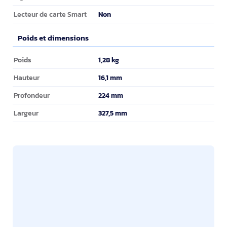
Non
Lecteur de carte Smart
Poids et dimensions
Poids et dimensions
1,28 kg
Poids
16,1 mm
Hauteur
224 mm
Profondeur
327,5 mm
Largeur