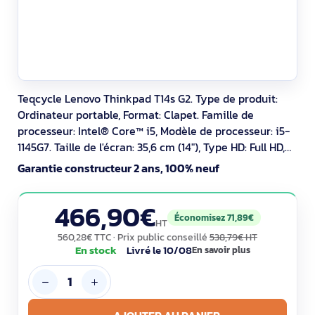
Teqcycle Lenovo Thinkpad T14s G2. Type de produit:
Ordinateur portable, Format: Clapet. Famille de
processeur: Intel® Core™ i5, Modèle de processeur: i5-
1145G7. Taille de l'écran: 35,6 cm (14"), Type HD: Full HD,
Résolution de l'écran: 1920 x 1080 pixels. Mémoire
Garantie constructeur 2 ans, 100% neuf
interne: 16 Go, Type de mémoire interne: LPDDR4x-
SDRAM. Capacité totale de stockage: 256 Go, Supports
466,90€
de stockage: SSD. Modèle
Économisez 71,89€
HT
560,28€ TTC
· Prix public conseillé
538,79€ HT
En stock
Livré le 10/08
En savoir plus