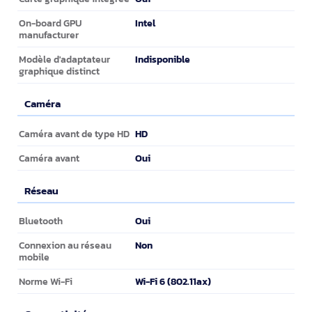
Intel
On-board GPU
manufacturer
Indisponible
Modèle d'adaptateur
graphique distinct
Caméra
Caméra
HD
Caméra avant de type HD
Oui
Caméra avant
Réseau
Réseau
Oui
Bluetooth
Non
Connexion au réseau
mobile
Wi-Fi 6 (802.11ax)
Norme Wi-Fi