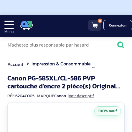
0
Connexion
Menu
Impression & Consommable
Cartouches d'e
Accueil
Canon PG-585XL/CL-586 PVP
cartouche d'encre 2 pièce(s) Original
620
Rendement élevé (XL) Noir, Cyan, Mag
RÉF.
6204C005
MARQUE
Canon
Voir descriptif
100% neuf