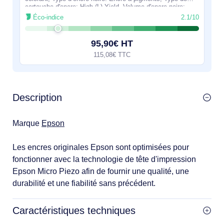
cartouche d'encre: High (L) Yield, Volume d'encre noire:
12,2 ml, Type d'alimentation:
Éco-indice
2.1/10
95,90€ HT
115,08€ TTC
Description
Marque
Epson
Les encres originales Epson sont optimisées pour
fonctionner avec la technologie de tête d'impression
Epson Micro Piezo afin de fournir une qualité, une
durabilité et une fiabilité sans précédent.
Caractéristiques techniques