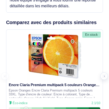
Notre équipe s'engage à vous fournir une réponse
détaillée dans les meilleurs délais.
Comparez avec des produits similaires
En stock
Encre Claria Premium multipack 5 couleurs Oranges 33XL - C13T33574021
Epson Oranges Encre Claria Premium multipack 5 couleurs
33XL. Type d’encre de couleur: Encre à colorant, Type de
cartouche d'encre: High (L) Yield, Type d’encre noire: Encre à
pigments, Volume
Éco-indice
2.1/10