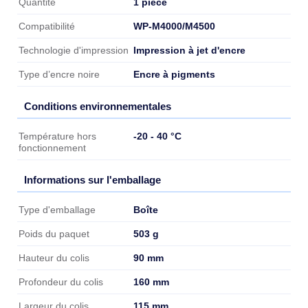
1 pièce
Quantité
WP-M4000/M4500
Compatibilité
Impression à jet d'encre
Technologie d'impression
Encre à pigments
Type d’encre noire
Conditions environnementales
Conditions environnementales
-20 - 40 °C
Température hors
fonctionnement
Informations sur l'emballage
Informations sur l'emballage
Boîte
Type d'emballage
503 g
Poids du paquet
90 mm
Hauteur du colis
160 mm
Profondeur du colis
115 mm
Largeur du colis