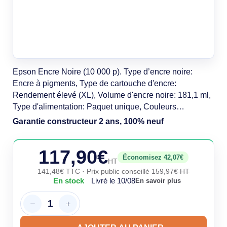
Epson Encre Noire (10 000 p). Type d’encre noire:
Encre à pigments, Type de cartouche d'encre:
Rendement élevé (XL), Volume d'encre noire: 181,1 ml,
Type d'alimentation: Paquet unique, Couleurs
d'impression: Noir, Quantité: 1 pièce(s)
Garantie constructeur 2 ans, 100% neuf
117,90€
Économisez 42,07€
HT
141,48€ TTC
· Prix public conseillé
159,97€ HT
En stock
Livré le 10/08
En savoir plus