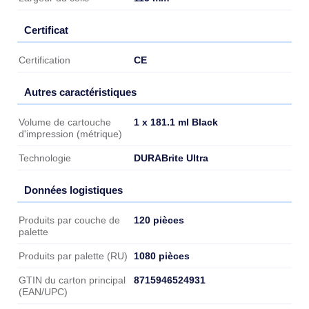
Certificat
Certificat
CE
Certification
Autres caractéristiques
Autres caractéristiques
1 x 181.1 ml Black
Volume de cartouche
d'impression (métrique)
DURABrite Ultra
Technologie
Données logistiques
Données logistiques
120 pièces
Produits par couche de
palette
1080 pièces
Produits par palette (RU)
8715946524931
GTIN du carton principal
(EAN/UPC)