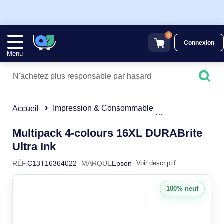
0
Connexion
Menu
Impression & Consommable
Cartouches d'e
Accueil
Multipack 4-colours 16XL DURABrite
C13T16364022
Ultra Ink
RÉF.
C13T16364022
MARQUE
Epson
Voir descriptif
100% neuf