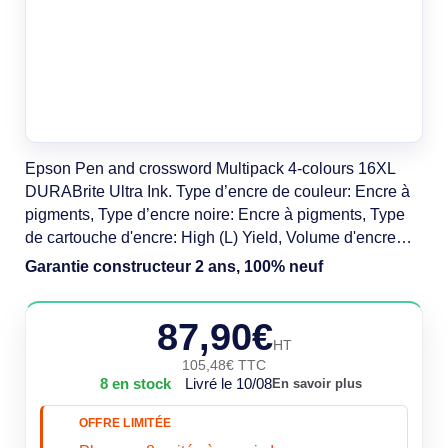
Epson Pen and crossword Multipack 4-colours 16XL
DURABrite Ultra Ink. Type d’encre de couleur: Encre à
pigments, Type d’encre noire: Encre à pigments, Type
de cartouche d'encre: High (L) Yield, Volume d'encre
noire: 12,9 ml, Type d'alimentation: Multi pack,
Garantie constructeur 2 ans, 100% neuf
Rendement par page d'encre de couleur: 450 pages,
Volume d'encre de couleur: 6,5 ml, Couleurs
87,90€
d'impression: Noir, Cyan, Magenta, Jaune,
HT
105,48€ TTC
8 en stock
Livré le 10/08
En savoir plus
OFFRE LIMITÉE