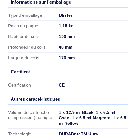
Informations sur l'emballage
Informations sur l'emballage
Blister
Type d'emballage
1,15 kg
Poids du paquet
150 mm
Hauteur du colis
46 mm
Profondeur du colis
170 mm
Largeur du colis
Certificat
Certificat
CE
Certification
Autres caractéristiques
Autres caractéristiques
1 x 12.9 ml Black, 1 x 6.5 ml
Volume de cartouche
d'impression (métrique)
Cyan, 1 x 6.5 ml Magenta, 1 x 6.5
ml Yellow
DURABriteTM Ultra
Technologie