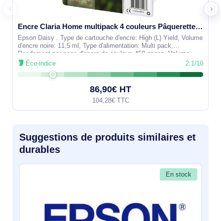
Encre Claria Home multipack 4 couleurs Pâquerette 18XL - C13T18164022
Epson Daisy . Type de cartouche d'encre: High (L) Yield, Volume
d'encre noire: 11,5 ml, Type d'alimentation: Multi pack,
Rendement par page d'encre de couleur: 450 pages, Volume
d'encre de couleur:
Éco-indice
2.1/10
86,90€ HT
104,28€ TTC
Suggestions de produits similaires et
durables
En stock