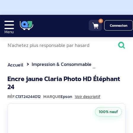
0
Connexion
Menu
Impression & Consommable
Cartouches d'e
Accueil
Encre jaune Claria Photo HD Éléphant
C13T24244012
24
RÉF.
C13T24244012
MARQUE
Epson
Voir descriptif
100% neuf