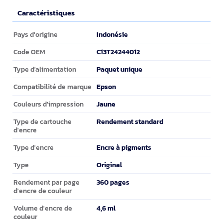
Caractéristiques
Caractéristiques
Indonésie
Pays d'origine
C13T24244012
Code OEM
Paquet unique
Type d'alimentation
Epson
Compatibilité de marque
Jaune
Couleurs d'impression
Rendement standard
Type de cartouche
d'encre
Encre à pigments
Type d'encre
Original
Type
360 pages
Rendement par page
d'encre de couleur
4,6 ml
Volume d'encre de
couleur