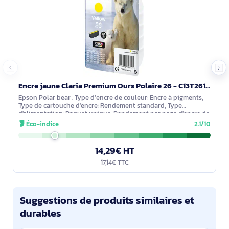
Encre jaune Claria Premium Ours Polaire 26 - C13T26144012
Epson Polar bear . Type d’encre de couleur: Encre à pigments,
Type de cartouche d'encre: Rendement standard, Type
d'alimentation: Paquet unique, Rendement par page d'encre de
couleur: 300 pages,
Éco-indice
2.1/10
14,29€ HT
17,14€ TTC
Suggestions de produits similaires et
durables