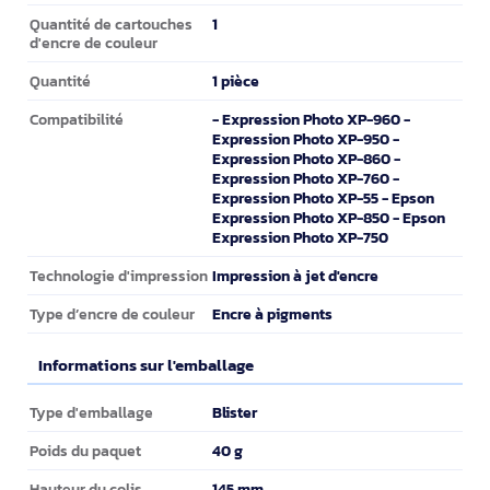
1
Quantité de cartouches
d'encre de couleur
1 pièce
Quantité
- Expression Photo XP-960 -
Compatibilité
Expression Photo XP-950 -
Expression Photo XP-860 -
Expression Photo XP-760 -
Expression Photo XP-55 - Epson
Expression Photo XP-850 - Epson
Expression Photo XP-750
Impression à jet d'encre
Technologie d'impression
Encre à pigments
Type d’encre de couleur
Informations sur l'emballage
Informations sur l'emballage
Blister
Type d'emballage
40 g
Poids du paquet
145 mm
Hauteur du colis