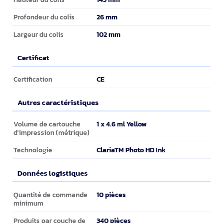
26 mm
Profondeur du colis
102 mm
Largeur du colis
Certificat
Certificat
CE
Certification
Autres caractéristiques
Autres caractéristiques
1 x 4.6 ml Yellow
Volume de cartouche
d'impression (métrique)
ClariaTM Photo HD Ink
Technologie
Données logistiques
Données logistiques
10 pièces
Quantité de commande
minimum
340 pièces
Produits par couche de