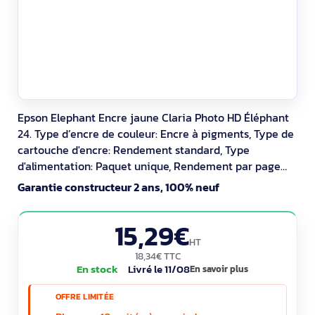
Epson Elephant Encre jaune Claria Photo HD Éléphant
24. Type d’encre de couleur: Encre à pigments, Type de
cartouche d'encre: Rendement standard, Type
d'alimentation: Paquet unique, Rendement par page
d'encre de couleur: 360 pages, Volume d'encre de
Garantie constructeur 2 ans, 100% neuf
couleur: 4,6 ml, Couleurs d'impression: Jaune, Quantité:
1 pièce(s)
15,29€
HT
18,34€ TTC
En stock
Livré le 11/08
En savoir plus
OFFRE LIMITÉE