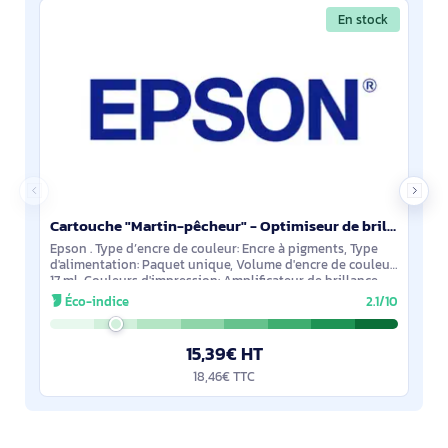
En stock
Cartouche "Martin-pêcheur" - Optimiseur de brillance - C13T15904010
Epson . Type d’encre de couleur: Encre à pigments, Type
d'alimentation: Paquet unique, Volume d'encre de couleur:
17 ml, Couleurs d'impression: Amplificateur de brillance,
Quantité: 1 pièce(s)
Éco-indice
2.1/10
15,39€ HT
18,46€ TTC