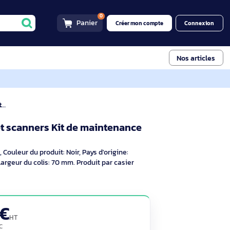
0
Panier
Créer mon compt
t scanners Kit de maintenance
C12
rimantes et scanners Kit de maintenance
ptif
 maintenance, Couleur du produit: Noir, Pays d'origine:
 paquet: 132 g, Largeur du colis: 70 mm. Produit par casier