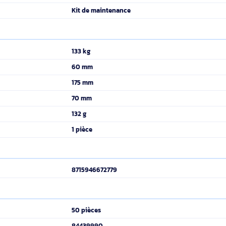
tocke l'encre qui est évacuée du système lors du nettoyage de l
nce doit être remplacée.
EcoTank Pro ET-16600 EcoTank Pro
Epson
Noir
Indonésie
Kit de maintenance
133 kg
60 mm