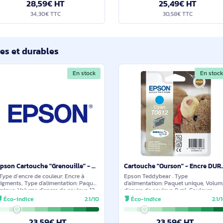
Epson Globe Encre couleur 267 - C13T26704010
. Type d’encre de couleur: Encre à
. Type d’encre noire
pigments, Type de cartouche d'encre:
Type de cartouche d
Rendement standard, Type
standard, Volume d'e
d'alimentation: Paquet unique,
Type d'alimentation:
Éco-indice
2.1/10
Éco-indice
Rendement par page d'encre de couleur:
Couleurs d'impression
200 pages, Volume d'encre de
28,59€ HT
25,4
34,30€ TTC
30,58
ilaires et durables
En stock