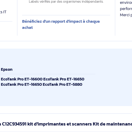
Des labels exigeants pour un impact maîtrisé
0
 évalue
kg CO₂e
 produit sur
Labels vérifiés par des organismes indépendants.
produits IT
Bénéficiez d'un rapport d'impact à chaque
E
achat
Epson
EcoTank Pro ET-16600 EcoTank Pro ET-16650
EcoTank Pro ET-16650 EcoTank Pro ET-5880