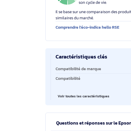
Éco-indice hello RSE
L'éco-indice hello RSE
globalement l'impact
2.1
/10
environnemental d'un
son cycle de vie.
Il se base sur une comparaison des 
similaires du marché.
Comprendre l'éco-indice hello RS
Caractéristiques clés
Caractéristiques clés
Compatibilité de marque
Compatibilité