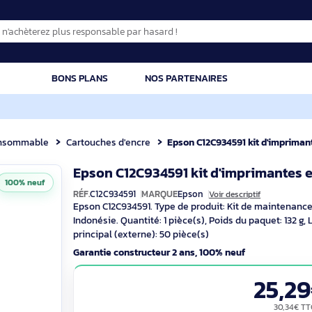
CATION
BONS PLANS
NOS PARTENAIRES
Consommable
Cartouches d'encre
Epson C12C934591 kit d'imprimantes e
Epson C12C934591 kit d'imp
100% neuf
RÉF.
C12C934591
MARQUE
Epson
Voir descri
Epson C12C934591. Type de produit: Kit de
Indonésie. Quantité: 1 pièce(s), Poids du
principal (externe): 50 pièce(s)
Garantie constructeur 2 ans, 100% neuf