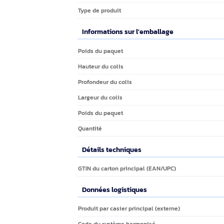
La boîte de maintenance d'encre C9345 s
indiqueront quand la boîte de maintena
Caractéristiques techniques
Caractéristiques
Caractéristiques
Compatibilité
Compatibilité de marque
Couleur du produit
Pays d'origine
Type de produit
Informations sur l'emballage
Informations sur l'emballage
Poids du paquet
Hauteur du colis