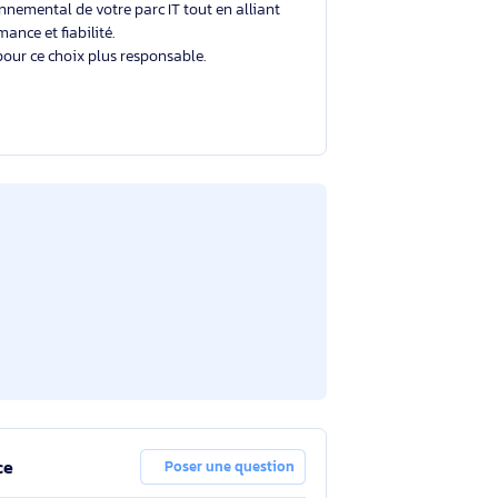
Un choix éclairé et plus durable
Avec un éco-indice de
2.1/10
, ce produit se situe
dans la moyenne du marché.
Votre choix contribue à réduire l'impact
environnemental de votre parc IT tout en alliant
performance et fiabilité.
Merci pour ce choix plus responsable.