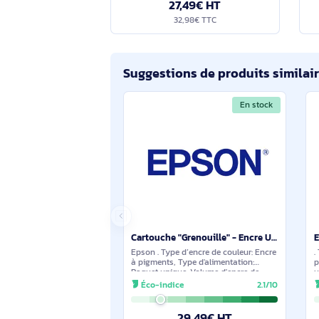
Epson Récupérateur d’encre usagée - C13T671300
. Type: Poubelle de toner, Compatibilité
des périphériques: Multifonctionel,
Compatibilité de marque: Epson,
Compatibilité: - WorkForce Enterprise
Éco-indice
2.1/10
WF-C20590 - WorkForce Enterprise WF-
C17590 D4TWF,
27,49€ HT
32,98€ TTC
Suggestions de produits sim
En stock