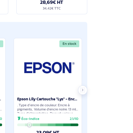
Epson Globe Encre noire 266 - C13T26614010
Epson T3249 Orange - C13T32494010
: Encre à pigments,
. Type d’encre de couleur: Encre à
'encre: Rendement
pigments, Type de cartouche d'encre:
ncre noire: 5,8 ml,
Rendement standard, Type
 Paquet unique,
d'alimentation: Paquet unique,
2.1/10
Éco-indice
2.1/10
: Noir, Quantité: 1
Rendement par page d'encre de couleur:
980 pages, Volume d'encre de
9€ HT
28,69€ HT
€ TTC
34,42€ TTC
En stock
En stock