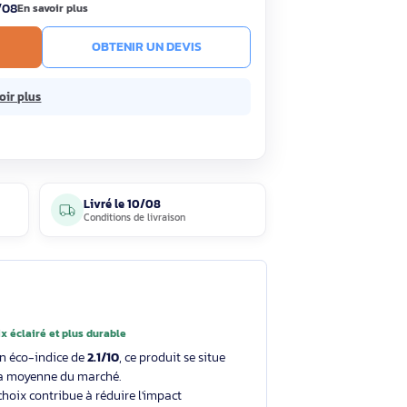
25,29€
HT
30,34€ TTC
ck
Livré le 10/08
En savoir plus
R AU PANIER
OBTENIR UN DEVIS
ns frais.
En savoir plus
4 avis
Livré le
10/08
clients
Conditions de livraison