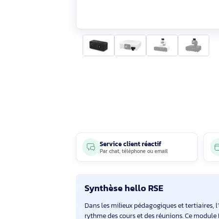
Service client réactif
Par
chat
,
téléphone
ou
email