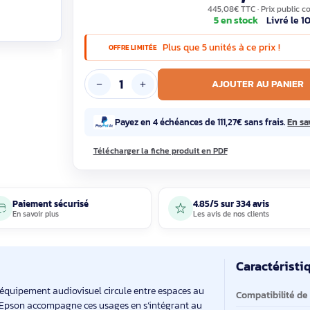
370
445,08€ T
5 en st
Plus que 5 unités à c
OFFRE LIMITÉE
AJOUTE
Payez en 4 échéances de 111,27€ s
Télécharger la fiche produit en PDF
Paiement sécurisé
4.85/5 sur 33
En savoir plus
Les avis de nos 