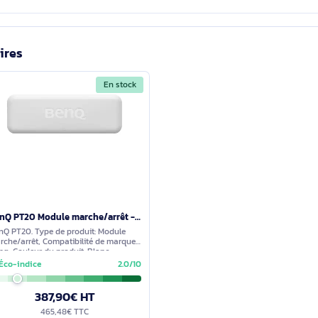
ce produit est EducationBureautique.
tallation fixe ?
ixe=non indique qu’il ne nécessite pas d’installation fixe.
0 d’Epson ?
imilaires
En stock