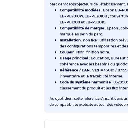
Synthèse hello RSE
Dans les milieux pédagogiques et terti
rythme des cours et des réunions. Ce
parc de vidéoprojecteurs de l’établiss
Compatibilité modèles :
Epson 
EB-PU2010W, EB-PU2010B ; couv
EB-PU1008 et EB-PU2010.
Compatibilité de marque :
Epso
marque au sein du parc.
Installation :
non fixe ; utilisa
des configurations temporaires
Couleur :
Noir ; finition noire.
Usage principal :
Éducation, Bu
cohérence avec les besoins du 
Référence / EAN :
V12HA46010 / 
l’inventaire et la traçabilité int
Code du système harmonisé :
8
classement du produit et les fl