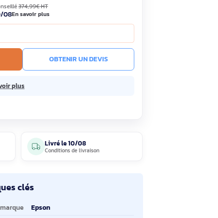
,90€
Économisez 4,09€
HT
TC
· Prix public conseillé
374,99€ HT
ock
Livré le 10/08
En savoir plus
e prix !
R AU PANIER
OBTENIR UN DEVIS
ans frais.
En savoir plus
4 avis
Livré le
10/08
clients
Conditions de livraison