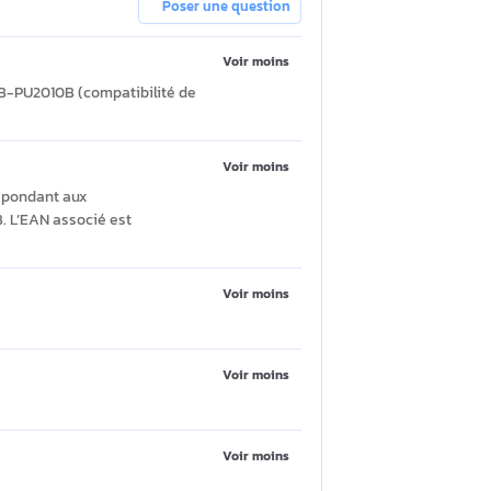
Poser une question
Voir moins
B-PU2010W ou EB-PU2010B (compatibilité de
s.
on ?
Voir moins
ccessoire correspondant aux
t EB-PU2010B. L’EAN associé est
Voir moins