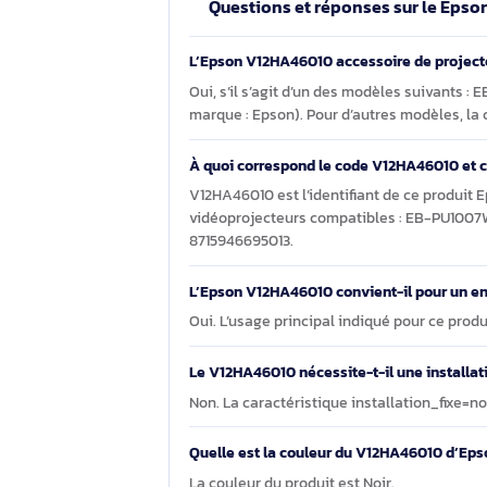
Au quotidien, cette référence s’inscri
de compatibilité explicite autour des
Questions et réponses sur l
L’Epson V12HA46010 accessoire de p
Oui, s’il s’agit d’un des modèles 
marque : Epson). Pour d’autres modèl
À quoi correspond le code V12HA460
V12HA46010 est l’identifiant de ce 
vidéoprojecteurs compatibles : EB
8715946695013.
L’Epson V12HA46010 convient-il po