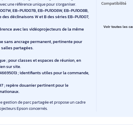
Ca
Ca
aires, l’équipement audiovisuel circule entre espaces au
Co
 module Epson accompagne ces usages en s’intégrant au
Co
ement, avec une référence unique pour s’organiser.
EB-PU1007W, EB-PU1007B, EB-PU1008W, EB-PU1008B,
erture des déclinaisons W et B des séries EB-PU1007,
V
n ; cohérence avec les vidéoprojecteurs de la même
tion prévue sans ancrage permanent, pertinente pour
 et des salles partagées.
reautique ; pour classes et espaces de réunion, en
quotidien sur site.
8715946695013 ; identifiants utiles pour la commande,
erne.
5299097 ; repère douanier pertinent pour le
ux internationaux.