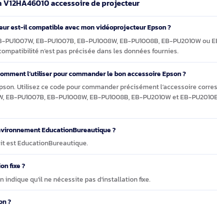
t dans une gestion de parc partagée et propose un cadre
 vidéoprojecteurs Epson concernés.
e Epson V12HA46010 accessoire de projecteur
rojecteur est-il compatible avec mon vidéoprojecteur Epson ?
suivants : EB-PU1007W, EB-PU1007B, EB-PU1008W, EB-PU1008B, E
es, la compatibilité n’est pas précisée dans les données fournie
10 et comment l’utiliser pour commander le bon accessoire Eps
produit Epson. Utilisez ce code pour commander précisément l’a
-PU1007W, EB-PU1007B, EB-PU1008W, EB-PU1008B, EB-PU2010W e
ur un environnement EducationBureautique ?