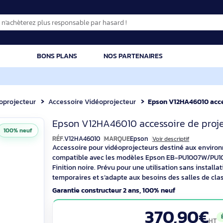
CATION
BONS PLANS
NOS PARTENAIRES
Vidéoprojecteur
Accessoire Vidéoprojecteur
Epson V12HA
Epson V12HA4601
Epson V12HA46010 accessoir
100% neuf
RÉF.
V12HA46010
MARQUE
Epson
Voir descr
Accessoire pour vidéoprojecteurs desti
compatible avec les modèles Epson 
Finition noire. Prévu pour une utilisation 
temporaires et s’adapte aux besoins des 
Garantie constructeur 2 ans, 100% neuf