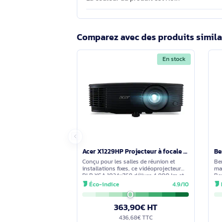
Oui. L’usage principal indiqué pour 
Le V12HA46010 nécessite-t-il une ins
Non. La caractéristique installation_f
Quelle est la couleur du V12HA4601
La couleur du produit est Noir.
Comparez avec des produits s
En stock