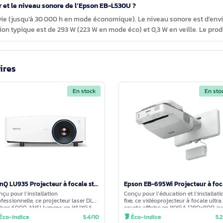
les connectiques offre l’Epson EB-L530U ?
le (support du signal 4K via HDMI/HDBaseT), 1 port HDBaseT, 2 ent
rts USB 2.0 et 1 port USB 2.0 Type‑B. Le Wi‑Fi 802.11a/b/g/n et M
tanément 2 ou 4 sources et fonctionne avec le système de présent
 ce modèle et quels accessoires sont fournis ?
’Epson EB‑L530U. Le colis comprend un câble secteur, une téléc
garantie.
rce laser et le niveau sonore de l’Epson EB-L530U ?
urée de vie (jusqu’à 30 000 h en mode économique). Le niveau so
mation typique est de 293 W (223 W en mode éco) et 0,3 W en vei
imilaires