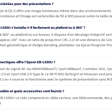
ents audiovisuels cohérents, il combine diffusion,
u au service des usages quotidiens.
le Epson EB-L530U Projecteur à focale standard 5200 
salles éclairées pour des présentations ?
echnologie 3LCD, il offre une image lumineuse même dans des en
ité des contenus et l’image est extensible de 50 à 500 pouces selo
, le EB-L530U s’installe-t-il facilement au plafond ou à 360° ?
lation à 360°, au plafond ou sur bureau. Il dispose d’un décalage 
on du trapèze ±30°. Avec un ratio de projection 1,35–2,2:1 et une 
 correction géométrique et d’edge blending, pilotables via Epson 