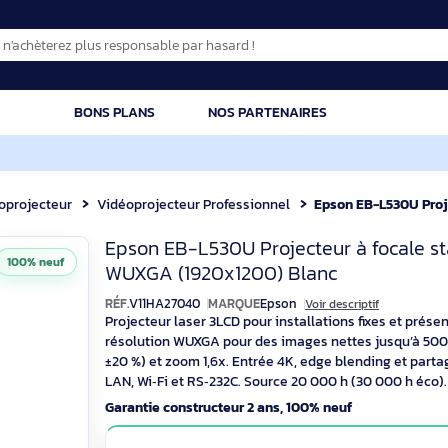
CATION
BONS PLANS
NOS PARTENAIRES
Vidéoprojecteur
Vidéoprojecteur Professionnel
Epson EB-L530U 
Epson EB-L530U 
Epson EB-L530U Projecteur 
100% neuf
WUXGA (1920x1200) Blanc
RÉF.
V11HA27040
MARQUE
Epson
Voir descr
Projecteur laser 3LCD pour installations 
résolution WUXGA pour des images nettes 
±20 %) et zoom 1,6x. Entrée 4K, edge ble
LAN, Wi‑Fi et RS‑232C. Source 20 000 h (