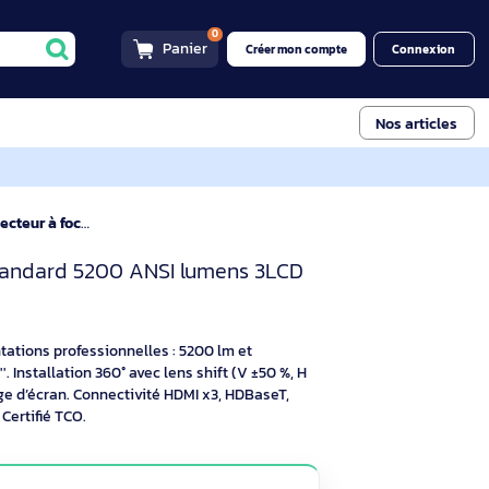
0
Panier
Créer mon compt
Projecteur à focale standard 5200 ANSI lumens 3LCD WUXGA
Vidéoprojecteur Laser 3LC
à focale standard 5200 ANSI lumens 3LCD
iptif
fixes et présentations professionnelles : 5200 lm et
jusqu’à 500''. Installation 360° avec lens shift (V ±50 %, H
nding et partage d’écran. Connectivité HDMI x3, HDBaseT,
30 000 h éco). Certifié TCO.