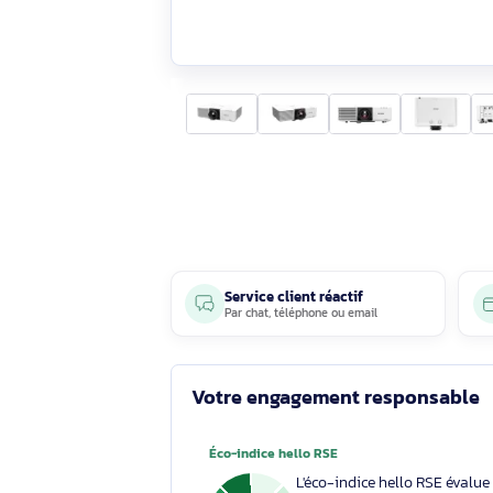
Service client réactif
Par
chat
,
téléphone
ou
email