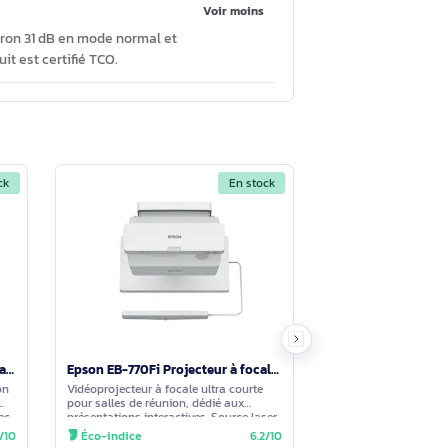
Voir moins
rées VGA, 1 port RS‑232C, 1 port Ethernet
iracast sont pris en charge (adaptateur
ation sans fil Epson ELPWP10.
Voir moins
ommande, des piles, un adaptateur WLAN, le
Voir moins
nore est d’environ 31 dB en mode normal et
lle. Le produit est certifié TCO.