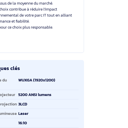
Un choix éclairé et plus durable
Avec un éco-indice de
6.2/10
, ce produit se situe
au-dessus de la moyenne du marché.
Votre choix contribue à réduire l'impact
environnemental de votre parc IT tout en alliant
performance et fiabilité.
Merci pour ce choix plus responsable.
ractéristiques clés
ractéristiques clés
solution native du
WUXGA (1920x1200)
ojecteur