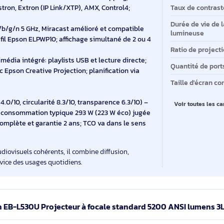
la préparation de playlists, la création de contenus et le
Lu
 du 16:6 en plus du 16:10 pour exploiter des surfaces
Te
nalétique.
Ty
.35–2.2:1, distances 1,44–23,84 m; trapèze H/V ±30° et
apter l’image aux contraintes du site.
Fo
vec Epson Projector Professional Tool (mapping,
ité Crestron, Extron (IP Link/XTP), AMX, Control4;
Ta
, SNMP.
Du
802.11a/b/g/n 5 GHz, Miracast amélioré et compatible
lu
n sans fil Epson ELPWP10; affichage simultané de 2 ou 4
Ra
r multimédia intégré: playlists USB et lecture directe;
Qu
te avec Epson Creative Projection; planification via
ger.
Ta
arbone 4.0/10, circularité 8.3/10, transparence 6.3/10) –
V
 h éco), consommation typique 293 W (223 W éco) jugée
ctique complète et garantie 2 ans; TCO va dans le sens