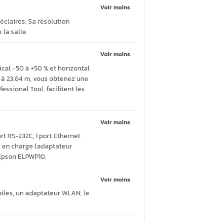
ANSI lumens 3LCD WUXGA
Poser une question
Voir moins
vironnements éclairés. Sa résolution
n la taille de la salle.
Voir moins
d’objectif vertical -50 à +50 % et horizontal
distance de 1,44 à 23,84 m, vous obtenez une
Projector Professional Tool, facilitent les