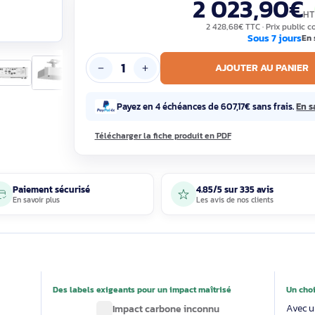
Garantie constructeur 2 ans, 100% neuf
2 02
2 428,68€ T
S
AJOUTE
Payez en 4 échéances de 607,17€ 
Télécharger la fiche produit en PDF
Paiement sécurisé
4.85/5 sur 33
En savoir plus
Les avis de nos 