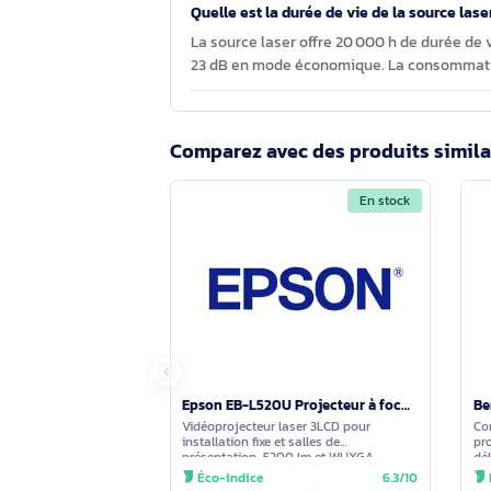
Pour un usage en présentation, quel
Il propose 3 entrées HDMI pleine tail
RJ‑45, entrées/sorties audio PC, 2 po
WLAN inclus). Il peut afficher simul
Que recouvre le code V11HA27040 sur
V11HA27040 est le code produit de l
manuel d’utilisation et une carte de 
Quelle est la durée de vie de la sou
La source laser offre 20 000 h de d
23 dB en mode économique. La consom
Comparez avec des produits s