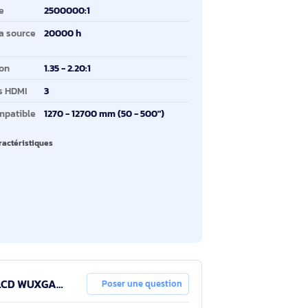
minosité du projecteur
5200 ANSI lumens
chnologie de projection
3LCD
pe de source lumineuse
Laser
rmat d'image
16:10
ux de contraste
2500000:1
rée de vie de la source
20000 h
mineuse
tio de projection
1.35 - 2.20:1
antité de ports HDMI
3
ille d'écran compatible
1270 - 12700 mm (50 - 500")
oir toutes les caractéristiques