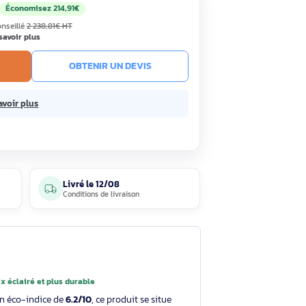
3,90€
Économisez 214,91€
HT
TC
· Prix public conseillé
2 238,81€ HT
ous 7 jours
En savoir plus
R AU PANIER
OBTENIR UN DEVIS
sans frais.
En savoir plus
5 avis
Livré le
12/08
clients
Conditions de livraison