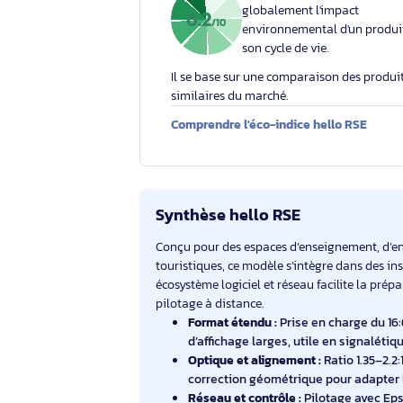
Votre engagement respons
Éco-indice hello RSE
L'éco-indice hello RSE
globalement l'impact
6.2
/10
environnemental d'un
son cycle de vie.
Il se base sur une comparaison des 
similaires du marché.
Comprendre l'éco-indice hello RS
Synthèse hello RSE
Conçu pour des espaces d’enseignement
touristiques, ce modèle s’intègre dans