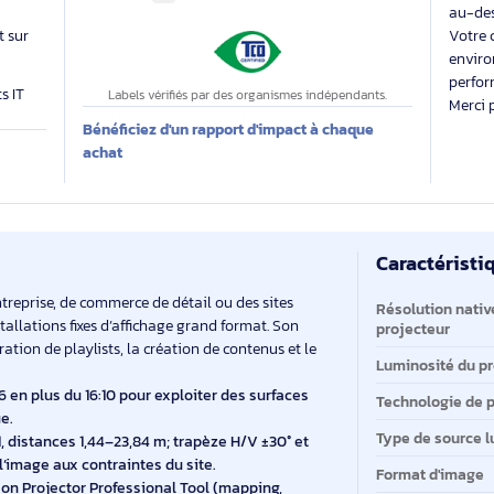
able
Des labels exigeants pour un impact maîtrisé
 évalue
Impact carbone inconnu
 produit sur
produits IT
Labels vérifiés par des organismes indépendants.
Bénéficiez d'un rapport d'impact à chaque
E
achat
Ca
Ca
, d’entreprise, de commerce de détail ou des sites
Ré
 des installations fixes d’affichage grand format. Son
pr