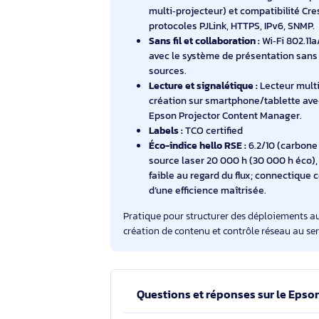
écosystème logiciel et réseau facilite 
pilotage à distance.
Format étendu :
Prise en charge
d’affichage larges, utile en sig
Optique et alignement :
Ratio 1
correction géométrique pour ad
Réseau et contrôle :
Pilotage a
multi‑projecteur) et compatibil
protocoles PJLink, HTTPS, IPv6
Sans fil et collaboration :
Wi‑Fi 
avec le système de présentatio
sources.
Lecture et signalétique :
Lecteu
création sur smartphone/tablet
Epson Projector Content Mana
Labels :
TCO certified
Éco-indice hello RSE :
6.2/10 (c
source laser 20 000 h (30 000
faible au regard du flux; conne
d’une efficience maîtrisée.