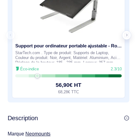
Support pour ordinateur portable ajustable - Robuste - LTSTND
StarTech.com . Type de produit: Supports de Laptop,
Couleur du produit: Noir, Argent, Matériel: Aluminium, Acier.
Réglage de la hauteur: 185 - 235 mm. Largeur: 357 mm,
Profondeur: 318 mm, Hauteur:
Éco-indice
2.3/10
56,90€ HT
68,28€ TTC
Description
Marque
Neomounts