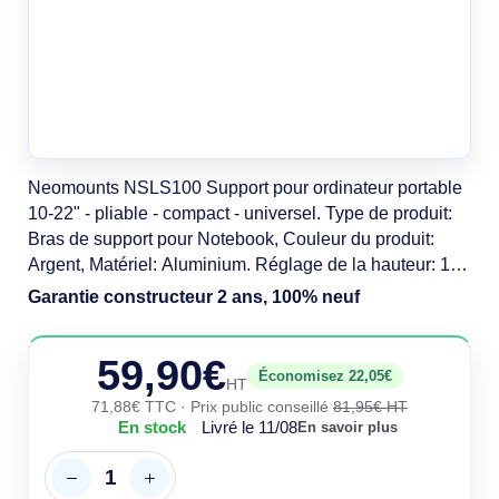
Neomounts NSLS100 Support pour ordinateur portable
10-22" - pliable - compact - universel. Type de produit:
Bras de support pour Notebook, Couleur du produit:
Argent, Matériel: Aluminium. Réglage de la hauteur: 130
- 190 mm, Plage de réglage de la largeur: 180 - 270 mm,
Garantie constructeur 2 ans, 100% neuf
Plage d'ajustement de la profondeur: 0 - 250 mm.
Largeur: 270 mm, Profondeur: 250 mm, Hauteur: 190
59,90€
mm. Largeur du colis: 210 mm,
Économisez 22,05€
HT
71,88€ TTC
· Prix public conseillé
81,95€ HT
En stock
Livré le 11/08
En savoir plus