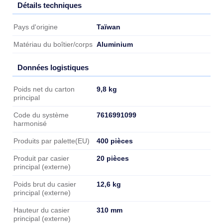
Détails techniques
Détails techniques
Taïwan
Pays d'origine
Aluminium
Matériau du boîtier/corps
Données logistiques
Données logistiques
9,8 kg
Poids net du carton
principal
7616991099
Code du système
harmonisé
400 pièces
Produits par palette(EU)
20 pièces
Produit par casier
principal (externe)
12,6 kg
Poids brut du casier
principal (externe)
310 mm
Hauteur du casier
principal (externe)