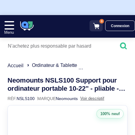
0
Connexion
Menu
Ordinateur & Tablette
Autre Accessoire pour 
Accueil
Neomounts NSLS100 Support pour
ordinateur portable 10-22" - pliable -
NSLS100
compact - universel
RÉF.
NSLS100
MARQUE
Neomounts
Voir descriptif
100% neuf