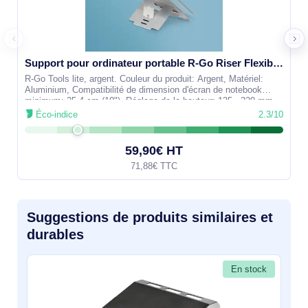
Support pour ordinateur portable R-Go Riser Flexible, pliable et réglable, ergonomique, aluminium Hy - RGORISTSI
R-Go Tools lite, argent. Couleur du produit: Argent, Matériel:
Aluminium, Compatibilité de dimension d'écran de notebook
minimum: 25,4 cm (10"). Réglage de la hauteur: 135 - 220 mm,
Angle
Éco-indice
2.3/10
59,90€ HT
71,88€ TTC
Suggestions de produits similaires et
durables
En stock