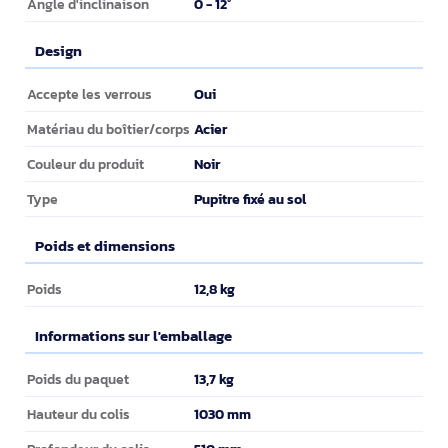
0 - 12°
Angle d'inclinaison
Design
Design
Oui
Accepte les verrous
Acier
Matériau du boîtier/corps
Noir
Couleur du produit
Pupitre fixé au sol
Type
Poids et dimensions
Poids et dimensions
12,8 kg
Poids
Informations sur l'emballage
Informations sur l'emballage
13,7 kg
Poids du paquet
1030 mm
Hauteur du colis