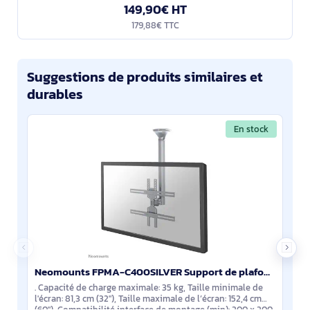
149,90€ HT
179,88€ TTC
Suggestions de produits similaires et
durables
En stock
Neomounts FPMA-C400SILVER Support de plafond pour écran de 32-60" - h64-104 cm
. Capacité de charge maximale: 35 kg, Taille minimale de
l'écran: 81,3 cm (32"), Taille maximale de l’écran: 152,4 cm
(60"), Compatibilité interface de montage (min): 200 x 200