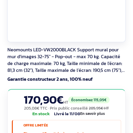
Neomounts LED-VW2000BLACK Support mural pour
mur d'images 32-75" - Pop-out - max 70 kg. Capacité
de charge maximale: 70 kg, Taille minimale de l'écran:
81,3 cm (32"), Taille maximale de l’écran: 190,5 cm (75"),
Compatibilité interface de montage (min): 200 x 200
Garantie constructeur 2 ans, 100% neuf
mm, Compatibilité interface de montage (max): 600 x
400 mm. Angle d'inclinaison: 0 - 12°. Couleur du produit:
170,90€
Noir
Économisez 115,05€
HT
205,08€ TTC
· Prix public conseillé
285,95€ HT
En stock
Livré le 11/08
En savoir plus
OFFRE LIMITÉE