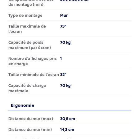
de montage (min)
Mur
Type de montage
75"
Taille maximale de
l’écran
70 kg
Capacité de poids
maximum (par écran)
1
Nombre d'affichages pris
en charge
32"
Taille minimale de l'écran
70 kg
Capacité de charge
maximale
Ergonomie
Ergonomie
30,6 cm
Distance du mur (max)
14,3 cm
Distance du mur (min)