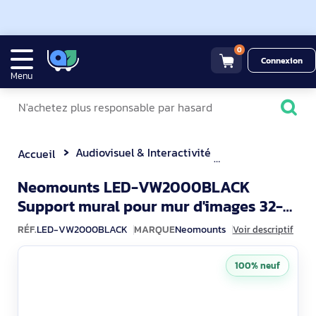
0
Connexion
Menu
Audiovisuel & Interactivité
Support Fixe & 
Accueil
Neomounts LED-VW2000BLACK
Support mural pour mur d'images 32-
LED-VW2000BL
75" - Pop-out - max 70 kg
RÉF.
LED-VW2000BLACK
MARQUE
Neomounts
Voir descriptif
100% neuf