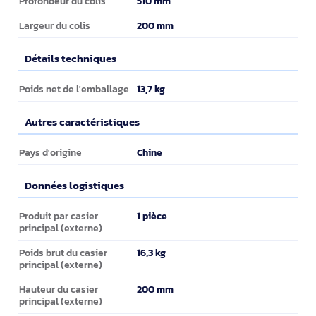
510 mm
Profondeur du colis
200 mm
Largeur du colis
Détails techniques
Détails techniques
13,7 kg
Poids net de l'emballage
Autres caractéristiques
Autres caractéristiques
Chine
Pays d'origine
Données logistiques
Données logistiques
1 pièce
Produit par casier
principal (externe)
16,3 kg
Poids brut du casier
principal (externe)
200 mm
Hauteur du casier
principal (externe)