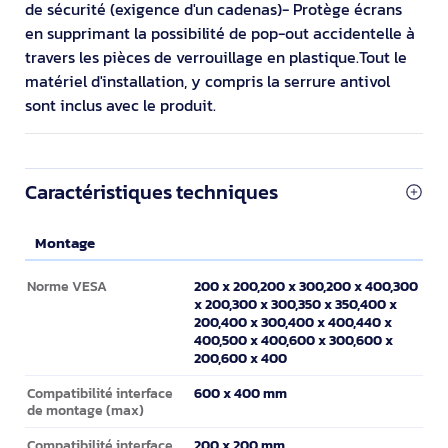
de sécurité (exigence d'un cadenas)- Protège écrans
en supprimant la possibilité de pop-out accidentelle à
travers les pièces de verrouillage en plastique.Tout le
matériel d'installation, y compris la serrure antivol
sont inclus avec le produit.
Caractéristiques techniques
Montage
Montage
200 x 200,200 x 300,200 x 400,300
Norme VESA
x 200,300 x 300,350 x 350,400 x
200,400 x 300,400 x 400,440 x
400,500 x 400,600 x 300,600 x
200,600 x 400
600 x 400 mm
Compatibilité interface
de montage (max)
200 x 200 mm
Compatibilité interface