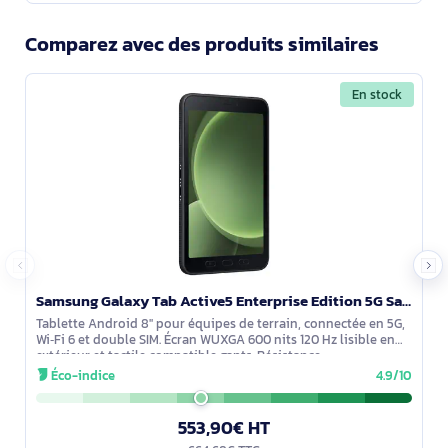
Comparez avec des produits similaires
En stock
Samsung Galaxy Tab Active5 Enterprise Edition 5G Samsung Exynos LTE-TDD & LTE-FDD 128 Go 20,3 cm (8" - SM-X306BZGAEEB
Tablette Android 8'' pour équipes de terrain, connectée en 5G,
Wi‑Fi 6 et double SIM. Écran WUXGA 600 nits 120 Hz lisible en
extérieur et tactile compatible gants. Résistance
IP68/MIL‑STD‑810H.
Éco-indice
4.9/10
553,90€ HT