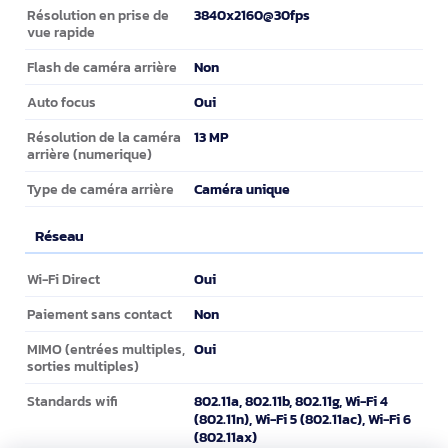
3840x2160@30fps
Résolution en prise de
vue rapide
Non
Flash de caméra arrière
Oui
Auto focus
13 MP
Résolution de la caméra
arrière (numerique)
Caméra unique
Type de caméra arrière
Réseau
Réseau
Oui
Wi-Fi Direct
Non
Paiement sans contact
Oui
MIMO (entrées multiples,
sorties multiples)
802.11a, 802.11b, 802.11g, Wi-Fi 4
Standards wifi
(802.11n), Wi-Fi 5 (802.11ac), Wi-Fi 6
(802.11ax)