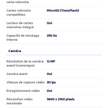
carte mémoire
MicroSD (TransFlash)
Cartes mémoire
compatibles
Oui
Lecteur de cartes
mémoires intégré
256 Go
Capacité de stockage
interne
Caméra
Caméra
12 MP
Résolution de la caméra
avant (numerique)
Oui
Caméra avant
30 ips
Vitesse de capture vidéo
Oui
Enregistrement vidéo
3840 x 2160 pixels
Résolution vidéo
maximale