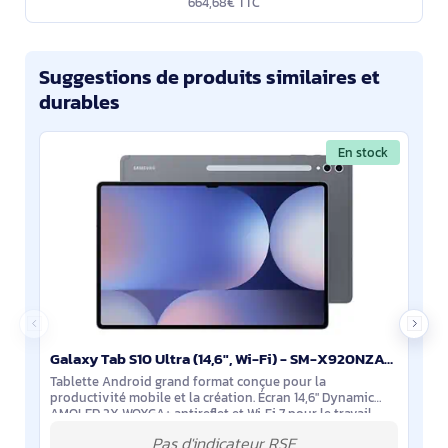
664,68€ TTC
Suggestions de produits similaires et
durables
En stock
Galaxy Tab S10 Ultra (14,6", Wi-Fi) - SM-X920NZATEUB
Tablette Android grand format conçue pour la
productivité mobile et la création. Écran 14,6" Dynamic
AMOLED 2X WQXGA+ antireflet et Wi‑Fi 7 pour le travail
connecté. 16 Go de RAM, 1 To extensible