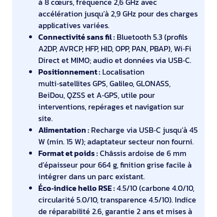
à 8 cœurs, fréquence 2,6 GHz avec
accélération jusqu’à 2,9 GHz pour des charges
applicatives variées.
Connectivité sans fil :
Bluetooth 5.3 (profils
A2DP, AVRCP, HFP, HID, OPP, PAN, PBAP), Wi‑Fi
Direct et MIMO; audio et données via USB‑C.
Positionnement :
Localisation
multi‑satellites GPS, Galileo, GLONASS,
BeiDou, QZSS et A‑GPS, utile pour
interventions, repérages et navigation sur
site.
Alimentation :
Recharge via USB‑C jusqu’à 45
W (min. 15 W); adaptateur secteur non fourni.
Format et poids :
Châssis ardoise de 6 mm
d’épaisseur pour 664 g, finition grise facile à
intégrer dans un parc existant.
Éco‑indice hello RSE :
4.5/10 (carbone 4.0/10,
circularité 5.0/10, transparence 4.5/10). Indice
de réparabilité 2.6, garantie 2 ans et mises à