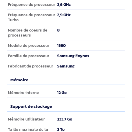
Processeur
2,6 GHz
Fréquence du processeur
2,9 GHz
Fréquence du processeur
Turbo
8
Nombre de coeurs de
processeurs
1580
Modèle de processeur
Samsung Exynos
Famille de processeur
Samsung
Fabricant de processeur
Mémoire
Mémoire
12 Go
Mémoire interne
Support de stockage
Support de stockage
233,7 Go
Mémoire utilisateur
2 To
Taille maximale de la