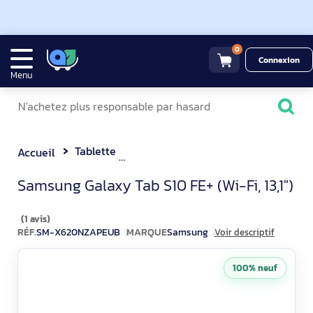
0
Connexion
Menu
Tablette
Samsung Galaxy Tab S10 FE+ (Wi-Fi, 13,1")
Accueil
Samsung Galaxy Tab S10 FE+
Samsung Galaxy Tab S10 FE+ (Wi-Fi, 13,1")
(1 avis)
RÉF.
SM-X620NZAPEUB
MARQUE
Samsung
Voir descriptif
100% neuf