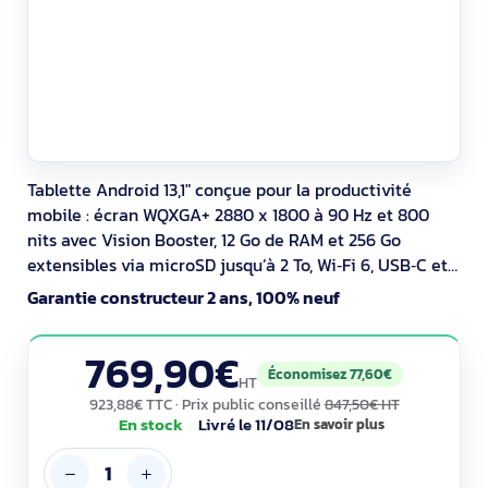
Tablette Android 13,1" conçue pour la productivité
mobile : écran WQXGA+ 2880 x 1800 à 90 Hz et 800
nits avec Vision Booster, 12 Go de RAM et 256 Go
extensibles via microSD jusqu’à 2 To, Wi‑Fi 6, USB‑C et
S Pen inclus. Lecteur d’empreintes intégré. IP68 pour
Garantie constructeur 2 ans, 100% neuf
une utilisation terrain, caméras 13 MP et 12 MP avec
vidéo 4K. Batterie 10 090 mAh, 21 h de lecture vidéo.
769,90€
Économisez 77,60€
HT
923,88€ TTC
· Prix public conseillé
847,50€ HT
En stock
Livré le 11/08
En savoir plus