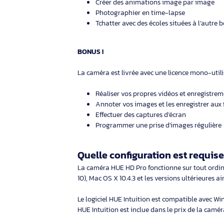
Qu’est-ce que le visualiseu
Le visualiseur HUE flexible HD Pro est un
éducatifs. Ce visualiseur HUE permet de ca
présentation dynamique de matériel pédag
sous différents angles.
Que peut-on faire avec ?
Exposer un projet scientifique
Prendre des captures d’écran du tra
Enregistrer un atelier ou une expér
Créer des animations image par i
Photographier en time-lapse
Tchatter avec des écoles situées à
BONUS !