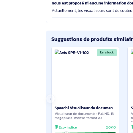
Le visualiseur flexible HUE HD Pro est
Oui. Le logiciel HUE Intuition est bie
Quel prix pour 10 visualiseurs HUE H
Nous pratiquons des prix compétitifs
sur ce produit comme bien d'autres. 
Bonjour, j'aimerai savoir quelle est
nous est proposé ni aucune informat
Actuellement, les visualiseurs sont de
Suggestions de produits sim
En stock