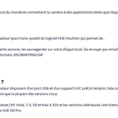
r HUE flexible HD Pro ?
e caméra document haute définition conçue pour la flexibilité et l'e
pturer et de diffuser en temps réel des images et des vidéos de docu
ogique et professionnel. Grâce à sa conception modulable, le vis
vail effectué par vos élèves
ience et les montrer en classe
mage
 l’autre bout du monde en connectant la caméra à des applications 