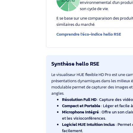
Éco-indice hello RSE
L'éco-indice hello RSE
globalement l'impact
2.0
/10
environnemental d'un
son cycle de vie.
Il se base sur une comparaison des 
similaires du marché.
Comprendre l'éco-indice hello RS
Synthèse hello RSE
Le visualiseur HUE flexible HD Pro es
présentations dynamiques dans les mi
modulable permet de capturer des ima
angles.