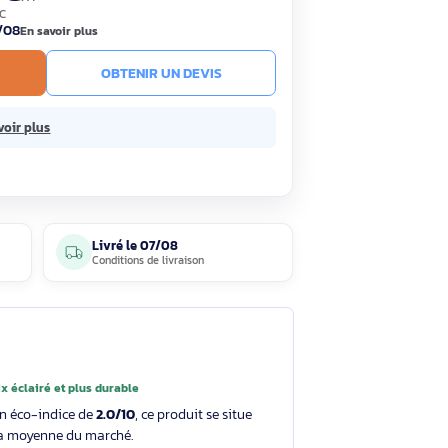
54,90€
HT
65,88€ TTC
ck
Livré le 07/08
En savoir plus
R AU PANIER
OBTENIR UN DEVIS
ans frais.
En savoir plus
3 avis
Livré le
07/08
clients
Conditions de livraison