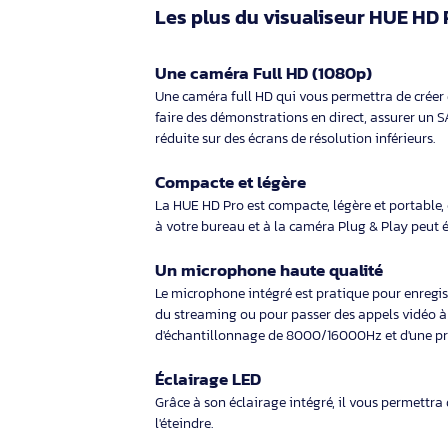
La caméra est livrée avec une licence mo
Réaliser vos propres vidéos et enre
Annoter vos images et les enregi
Effectuer des captures d’écran
Programmer une prise d’images ré
Quelle configuration est re
La caméra HUE HD Pro fonctionne sur tout
10), Mac OS X 10.4.3 et les versions ultéri
Le logiciel HUE Intuition est compatible a
HUE Intuition est inclue dans le prix de 
Les plus du visualiseur HU
Une caméra Full HD (1080p)