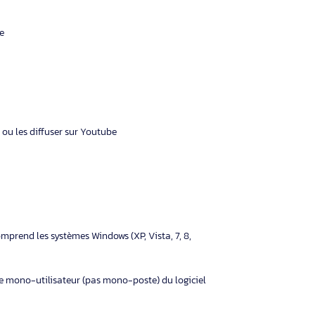
fficacité dans divers environnements professionnels et
ments, objets 3D, et illustrations, facilitant ainsi la
ualiseur peut être ajusté facilement pour capturer le contenu
telles que Skype