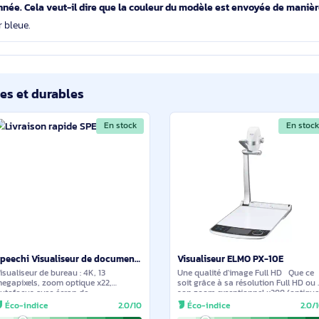
-il livré avec le logiciel HUE Intuition ?
n livré avec ce modèle.
D Pro ?
 toute l'année y compris sur ce visualiseur et sauf erreur de no
Nous vous rappelons également que les frais de port sont offert
 la couleur du visualiseur que vous proposez...4 sont mis en pré
ion donnée. Cela veut-il dire que la couleur du modèle est env
 couleur bleue.
ilaires et durables
En stock