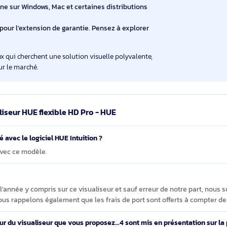
s vidéos de qualité 1080p pour une clarté optimale.
et facile à transporter,方便在不同环境中使用。
son clair avec réduction du bruit pour les cours en ligne
Permet de créer et d'annoter des vidéos et images
Fonctionne sur Windows, Mac et certaines distributions
ffisante pour l'extension de garantie. Pensez à explorer
.
our ceux qui cherchent une solution visuelle polyvalente,
stent sur le marché.
 Visualiseur HUE flexible HD Pro - HUE