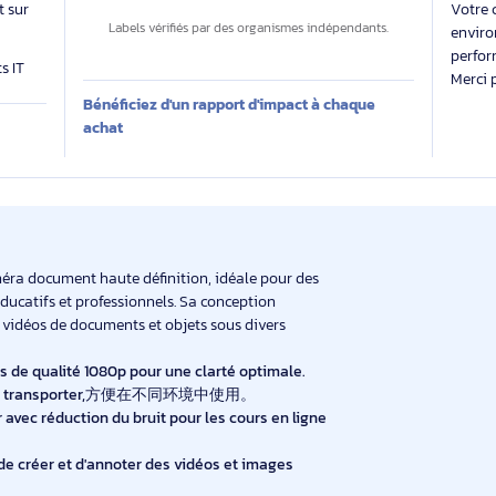
Des labels exigeants pour un impact maîtrisé
 évalue
Impact carbone inconnu
 produit sur
Labels vérifiés par des organismes indépendants.
produits IT
Bénéficiez d'un rapport d'impact à chaque
E
achat
t une caméra document haute définition, idéale pour des
lieux éducatifs et professionnels. Sa conception
ges et vidéos de documents et objets sous divers