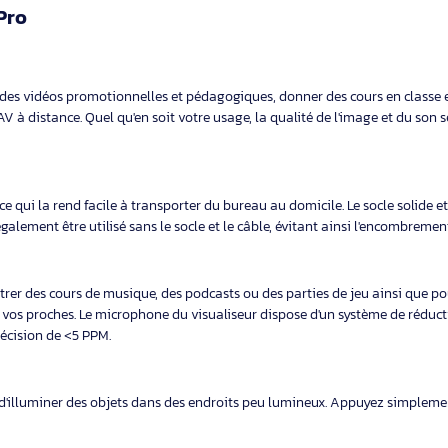
no-utilisateur (pas mono-poste) du logiciel HUE Intuition qui perme
gistrements sonores, les sauvegarder sur votre disque local, les en
strer aux formats JPG/BMP/PNG/GIF
gulière
quise ?
 ordinateur disposant d’un port USB et d’un support UVC prêt à l’e
eures ainsi que la plupart des versions Linux.
vec Windows (XP, Vista, 7, 8, 10) et Mac X 10.6 et les versions ulté
la caméra HUE HD Pro.
E HD Pro