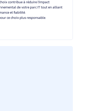
Un choix éclairé et plus durable
Avec un éco-indice de
2.0/10
, ce produit se situe
dans la moyenne du marché.
Votre choix contribue à réduire l'impact
environnemental de votre parc IT tout en alliant
performance et fiabilité.
Merci pour ce choix plus responsable.