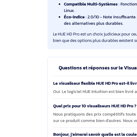
Résolution Full HD
: Capture de
Compact et Portable
: Léger 
Microphone Intégré
: Offre un 
et les visioconférences.
Logiciel HUE Intuition Inclus
: 
facilement.
Compatible Multi-Systèmes
: 
Linux.
Éco-indice
: 2.0/10 - Note insu
des alternatives plus durables
Le HUE HD Pro est un choix judicieux p
bien que des options plus durables exi
Questions et réponses sur le