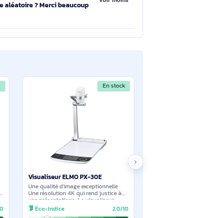
Voir moins
Voir moins
tre part, nous sommes les plus compétitifs
s à compter de 250€ HT.
sentation sur la photo mais aucun choix ne
Voir moins
oyée de manière aléatoire ? Merci beaucoup
En stock
En stock