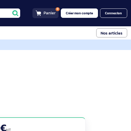
0
Panier
Créer mon compt
 Pro - HUE
eur