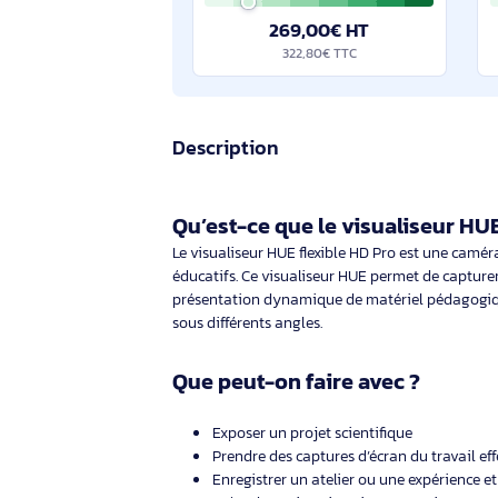
Speechi Visualiseur de documents SPE-VI-102
Visualiseur de documents : Full HD, 13
megapixels, mobile, format A3
Éco-indice
2.0/10
269,00€ HT
322,80€ TTC
Description