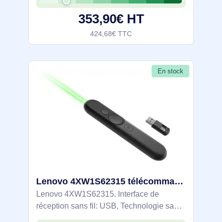
1020 mm, Profondeur du colis: 865 mm,
353,90€ HT
424,68€ TTC
En stock
Lenovo 4XW1S62315 télécommande Bluetooth/RF Noir
Lenovo 4XW1S62315. Interface de
réception sans fil: USB, Technologie sans
fil: Bluetooth/RF, Bande de fréquence: 2.4