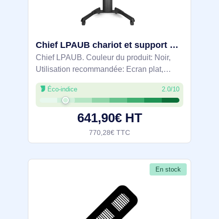
Chief LPAUB chariot et support multimédia Noir Ecran plat Panier multimédia - CHILPAUB
Chief LPAUB. Couleur du produit: Noir,
Utilisation recommandée: Ecran plat,
Type: Panier multimédia. Hauteur: 1801
Éco-indice
2.0/10
mm, Largeur: 1214 mm, Profondeur: 813
mm
641,90€ HT
770,28€ TTC
En stock