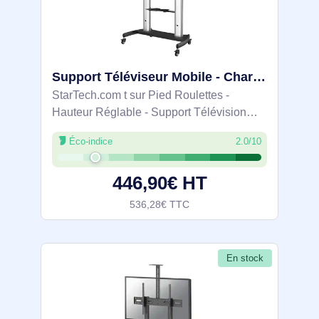
Support Téléviseur Mobile - Chariot Support Télé Robuste Écrans 60-100" 100kg - Support TV Écran Pla - STNDMTV100
StarTech.com t sur Pied Roulettes -
Hauteur Réglable - Support Télévision
Universel avec Étagères. Capacité de
Éco-indice
2.0/10
charge maximale: 100 kg, Taille minimale
de l'écran: 152,4 cm (60"), Taille maximale
446,90€ HT
de
536,28€ TTC
En stock