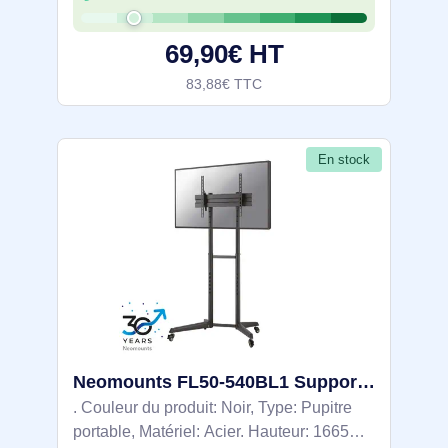
Poids: 2,99 kg, Largeur du colis: 390 mm,
Profondeur du colis: 120 mm
69,90€ HT
83,88€ TTC
En stock
Neomounts FL50-540BL1 Support au sol mobile pour écran 37-70"
. Couleur du produit: Noir, Type: Pupitre
portable, Matériel: Acier. Hauteur: 1665