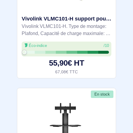
Vivolink VLMC101-H support pour projecteurs Plafond Blanc
Vivolink VLMC101-H. Type de montage:
Plafond, Capacité de charge maximale: 15
kg, Couleur du produit: Blanc. Largeur:
Éco-indice
/10
247 mm, Hauteur: 99 mm, Profondeur: 220
mm. Quantité: 1 pièce(s)
55,90€ HT
67,08€ TTC
En stock