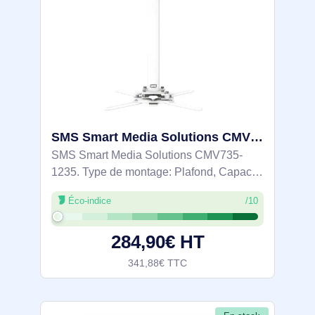
SMS Smart Media Solutions CMV735-1235 support pour projecteurs Plafond Blanc - PP120003
SMS Smart Media Solutions CMV735-
1235. Type de montage: Plafond, Capacité
de charge maximale: 20 kg, Couleur du
Éco-indice
/10
produit: Blanc
284,90€ HT
341,88€ TTC