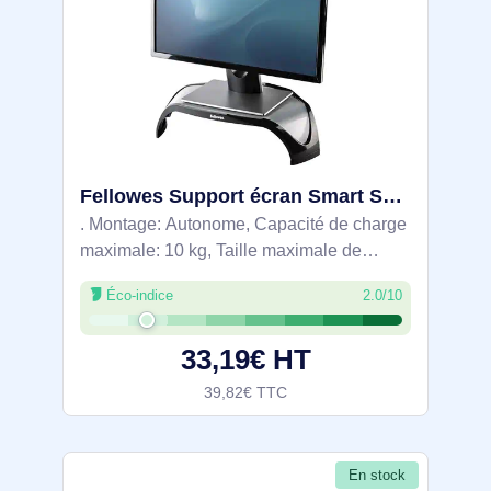
Fellowes Support écran Smart Suites - 8020101
. Montage: Autonome, Capacité de charge
maximale: 10 kg, Taille maximale de
l’écran: 53,3 cm (21"). Réglage de la
Éco-indice
2.0/10
hauteur. Couleur du produit: Noir
33,19€ HT
39,82€ TTC
En stock