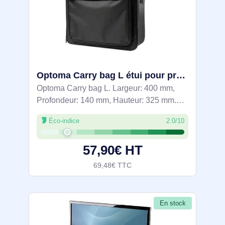
Optoma Carry bag L étui pour projecteur Noir - SP.72801GC01
Optoma Carry bag L. Largeur: 400 mm,
Profondeur: 140 mm, Hauteur: 325 mm.
Largeur du colis: 493 mm, Profondeur du
Éco-indice
2.0/10
colis: 400 mm, Hauteur du colis: 165 mm
57,90€ HT
69,48€ TTC
En stock