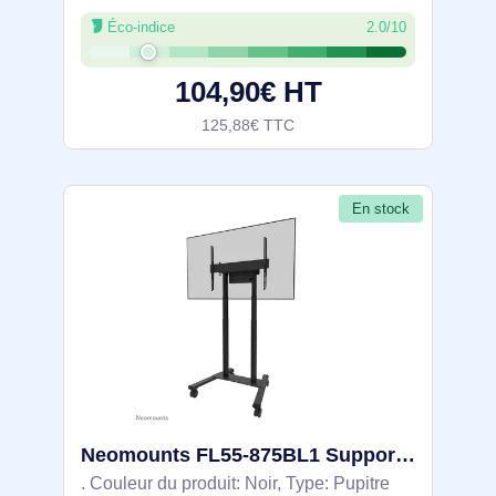
mm, Largeur: 871 mm, Profondeur: 678
Éco-indice
2.0/10
mm. Largeur du colis: 900 mm, Profondeur
du colis: 385 mm, Hauteur du colis: 78
104,90€ HT
125,88€ TTC
En stock
Neomounts FL55-875BL1 Support au sol mobile pour écran 55-100" - motorisé - TÜV
. Couleur du produit: Noir, Type: Pupitre