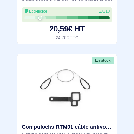
charge maximale: 10 kg. Largeur
Éco-indice
2.0/10
d'ordinateur prise en charge (horizontal)
(min): 12 cm, Largeur d'ordinateur prise en
20,59€ HT
24,70€ TTC
En stock
Compulocks RTM01 câble antivol Noir, Argent