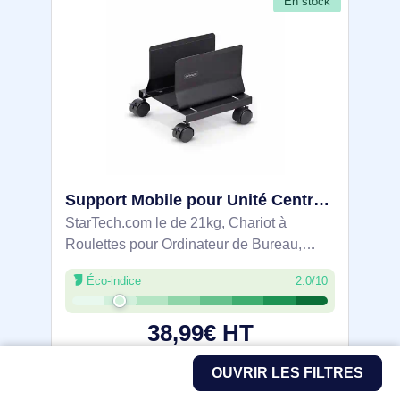
En stock
Support Mobile pour Unité Centrale, Support Mobile pour Unité Centrale PC à Roulettes, Charge Maxima - CPUMOBILESTND
StarTech.com le de 21kg, Chariot à
Roulettes pour Ordinateur de Bureau,
Chariot en Acier, Support Réglable. Type:
Éco-indice
2.0/10
Support CPU de chariot, Type de châssis
recommandé: Tower, Capacité de charge
38,99€ HT
46,78€ TTC
OUVRIR LES FILTRES