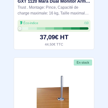
GXT 1120 Mara Dual Monitor Arm - 23941
Trust . Montage: Pince, Capacité de
charge maximale: 16 kg, Taille maximale
de l’écran: 81,3 cm (32"), Compatibilité
Éco-indice
/10
interface de montage (min): 75 x 75 mm,
Compatibilité interface de montage (max):
37,09€ HT
44,50€ TTC
En stock