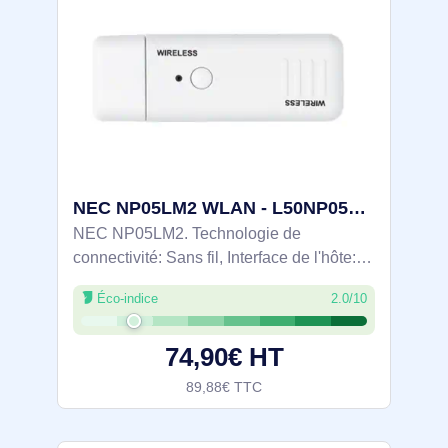
NEC NP05LM2 WLAN - L50NP05LM2-WLAN
NEC NP05LM2. Technologie de
connectivité: Sans fil, Interface de l'hôte:
USB, Interface: WLAN. Norme Wi-Fi: Wi-Fi
Éco-indice
2.0/10
4 (802.11n). Couleur du produit: Blanc
74,90€ HT
89,88€ TTC