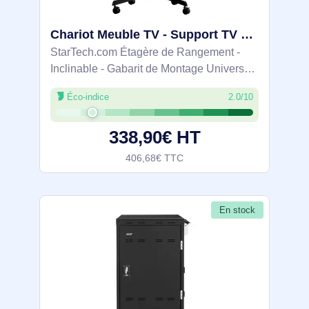
Chariot Meuble TV - Support TV sur Roulettes Portable pour Écrans VESA 37-70" (70kg) - Pied TV avec - MBLTVSTNDEC
StarTech.com Étagère de Rangement -
Inclinable - Gabarit de Montage Universel
Télévision. Capacité de charge maximale:
Éco-indice
2.0/10
70 kg, Taille minimale de l'écran: 94 cm
(37"), Taille maximale de l’écran:
338,90€ HT
406,68€ TTC
En stock