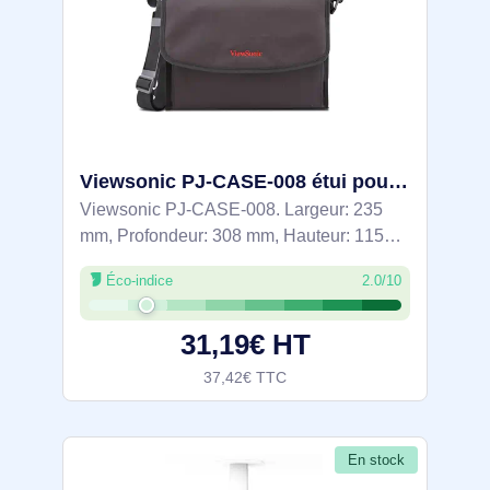
Viewsonic PJ-CASE-008 étui pour projecteur Noir
Viewsonic PJ-CASE-008. Largeur: 235
mm, Profondeur: 308 mm, Hauteur: 115
mm. Largeur du colis: 680 mm, Profondeur
Éco-indice
2.0/10
du colis: 335 mm, Hauteur du colis: 510
mm. Largeur brute de la palette: 120 cm,
31,19€ HT
37,42€ TTC
En stock