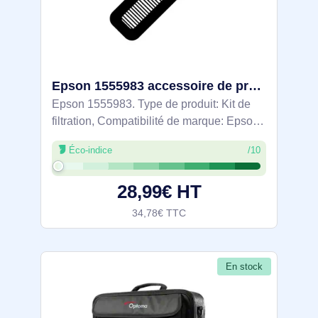
Epson 1555983 accessoire de projecteur Kit de filtration
Epson 1555983. Type de produit: Kit de
filtration, Compatibilité de marque: Epson,
Compatibilité: Home Cinema 3200, Home
Éco-indice
/10
Cinema 3900, Home Cinema 5040UB,
Home Cinema 5040UBe, PowerLite Home
28,99€ HT
Cinema...
34,78€ TTC
En stock