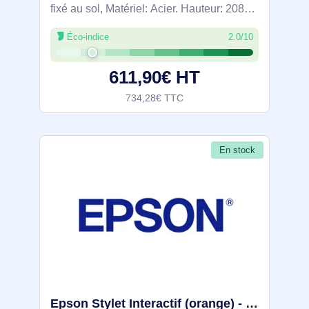
fixé au sol, Matériel: Acier. Hauteur: 2088
mm, Largeur: 1019 mm, Profondeur: 831
Éco-indice
2.0/10
mm. Largeur du colis: 598 mm, Profondeur
du colis: 221 mm, Hauteur du
611,90€ HT
734,28€ TTC
En stock
Epson Stylet Interactif (orange) - ELPPN04A - V12H666010