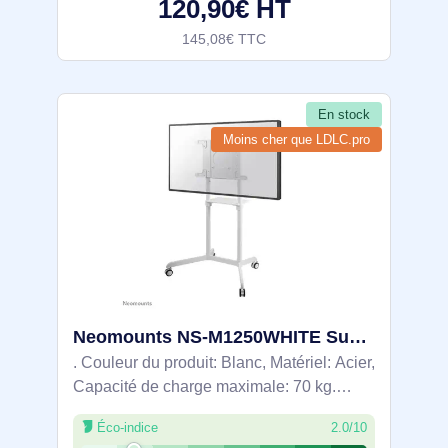
120,90€ HT
145,08€ TTC
En stock
Moins cher que LDLC.pro
Neomounts NS-M1250WHITE Support au sol pour écran 37-70" - rotatif
. Couleur du produit: Blanc, Matériel: Acier,
Capacité de charge maximale: 70 kg.
Hauteur: 1370 mm, Largeur: 920 mm,
Éco-indice
2.0/10
Profondeur: 700 mm. Largeur du colis: