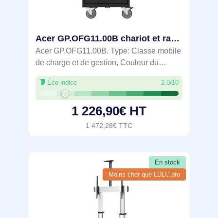
Acer GP.OFG11.00B chariot et rangement roulant Classe mobile de charge et de gestion Noir - GP.OFG11.005
Acer GP.OFG11.00B. Type: Classe mobile
de charge et de gestion, Couleur du
produit: Noir, Positionnement: Sol.
Éco-indice
2.0/10
Dispositifs portables pris en charge:
Ordinateur portable, Tablette, Connecteurs
1 226,90€ HT
de
1 472,28€ TTC
En stock
Moins cher que LDLC.pro