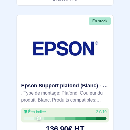
En stock
Epson Support plafond (Blanc) - ELPMB23 - V12H003B23
. Type de montage: Plafond, Couleur du
produit: Blanc, Produits compatibles:
EMP-1825, EMP-735, EMP-720, EMP-
Éco-indice
2.0/10
730, EMP-713, EMP-732, EMP-760, EMP-
765, EMP-750, EMP-755,.... Largeur du
136,90€ HT
colis: 203 mm,