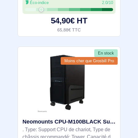
Éco-indice
2.0/10
GHz. Couleur du produit: Noir,
Certification: FCC, IC, BQB, ROHS, CE,
54,90€ HT
CB, UKCA,
65,88€ TTC
En stock
Moins cher que Grosbill Pro
Neomounts CPU-M100BLACK Support pour ordinateur - max 10 kg - universel
. Type: Support CPU de chariot, Type de
châssis recommandé: Tower, Capacité de