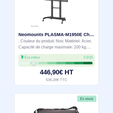
Neomounts PLASMA-M1950E Chariot pour écran 60-100"
. Couleur du produit: Noir, Matériel: Acier,
Capacité de charge maximale: 100 kg.
Hauteur: 1660 mm, Poids: 38,6 kg.
Éco-indice
2.0/10
Largeur du colis: 177 mm, Profondeur du
colis: 805 mm, Hauteur du colis: 1305 mm.
446,90€ HT
536,28€ TTC
En stock