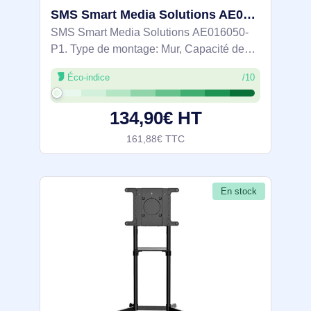
SMS Smart Media Solutions AE016050-P1 support pour projecteurs Mur Aluminium, Blanc
SMS Smart Media Solutions AE016050-
P1. Type de montage: Mur, Capacité de
charge maximale: 12 kg, Couleur du
Éco-indice
/10
produit: Aluminium, Blanc
134,90€ HT
161,88€ TTC
En stock