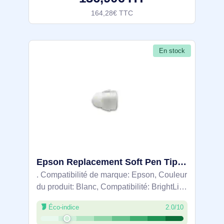
164,28€ TTC
En stock
Epson Replacement Soft Pen Tip - ELPPS04 (12pcs) - V12H776010
. Compatibilité de marque: Epson, Couleur
du produit: Blanc, Compatibilité: BrightLink
600 series, BrightLink Pro 1450Ui/1460Ui.
Éco-indice
2.0/10
Largeur du colis: 19 mm, Profondeur du
colis: 76 mm, Hauteur du colis: