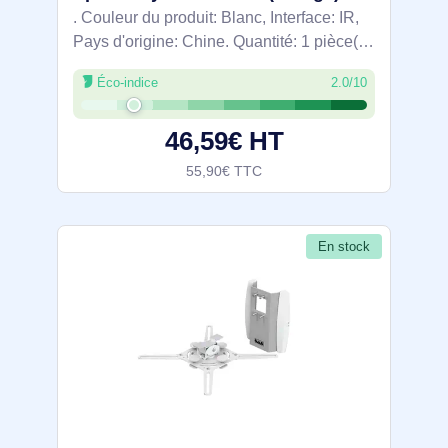
. Couleur du produit: Blanc, Interface: IR,
Pays d'origine: Chine. Quantité: 1 pièce(s),
Largeur du colis: 35 mm, Profondeur du
Éco-indice
2.0/10
colis: 192 mm. Produits par palette: 1380
pièce(s), Produits par
46,59€ HT
55,90€ TTC
En stock