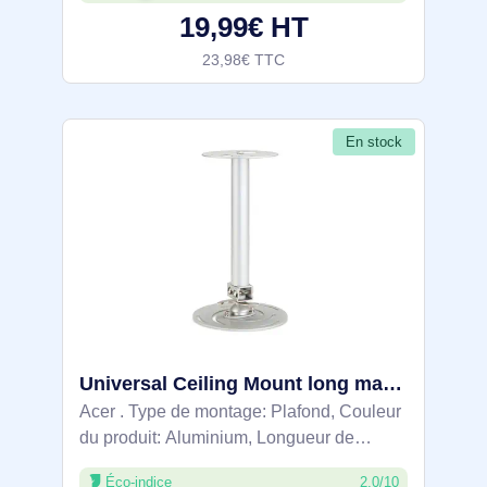
19,99€ HT
23,98€ TTC
En stock
Universal Ceiling Mount long max 64 cm CM-02S - MC.JLC11.003
Acer . Type de montage: Plafond, Couleur
du produit: Aluminium, Longueur de
montage au plafond du tube (max): 64 cm.
Éco-indice
2.0/10