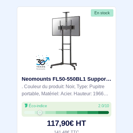
En stock
Neomounts FL50-550BL1 Support au sol mobile pour écran 37-70"
. Couleur du produit: Noir, Type: Pupitre
portable, Matériel: Acier. Hauteur: 1966
mm, Largeur: 871 mm, Profondeur: 678
Éco-indice
2.0/10
mm. Largeur du colis: 900 mm, Profondeur
du colis: 385 mm, Hauteur du colis: 98
117,90€ HT
141,48€ TTC