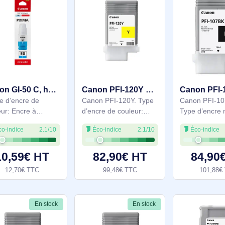
Rendement par page
de l'encre noire: 3000
pages
En stock
En stock
Canon GI-50 C, haut rendement, bouteille d'encre, Cyan - 3403C001
Canon PFI-120Y cartouche d'encre 1 pièce(s) Original Jaune - 2888C001
. Type d’encre de
Canon PFI-120Y. Type
couleur: Encre à
d’encre de couleur:
pigments, Couleurs
Encre à pigments,
Éco-indice
2.1/10
Éco-indice
2.1/10
d'impression: Cyan,
Volume d'encre noire:
Quantité: 1 pièce(s),
130 ml, Type
Rendement par page
d'alimentation: Paquet
10,59€ HT
82,90€ HT