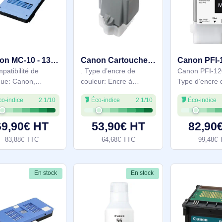
Volume d'encre de
marque: Canon.
couleur: 130 ml,
Quantité: 1 pièce(s),
Couleurs d'impression:
Largeur du colis: 63
80,90€ HT
15,59€ HT
Magenta, Quantité: 1
mm, Profondeur du
97,08€ TTC
18,70€ TTC
pièce(s)
colis: 63 mm
En stock
En stock
Canon MC-10 - 1320B014
Canon Cartouche d'encre bleue PFI-1000B - 0555C001
. Compatibilité de
. Type d’encre de
marque: Canon,
couleur: Encre à