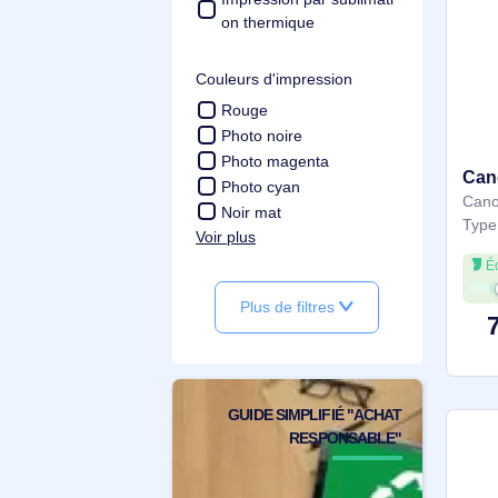
Technologie d'impression
Universel
Jet d'encre
Impression à jet d'encre
Impression par sublimati
on thermique
Couleurs d'impression
Rouge
Photo noire
Photo magenta
Photo cyan
Noir mat
Voir plus