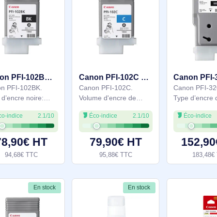
de l'encre noire: 7700
unique, Couleurs
12,70€ TTC
99,48€ TTC
pages
d'impression: Jaune,
Quantité: 1 pièce(s)
En stock
En stock
Canon PFI-102BK cartouche d'encre Original Noir - 0895B001
Canon PFI-102C cartouche d'encre Original Cyan - 0896B001
Canon PFI-102BK.
Canon PFI-102C.
Type d’encre noire:
Volume d'encre de
Encre à pigments,
couleur: 130 ml,
Éco-indice
2.1/10
Éco-indice
2.1/10
Volume d'encre noire:
Couleurs d'impression:
130 ml, Couleurs
Cyan