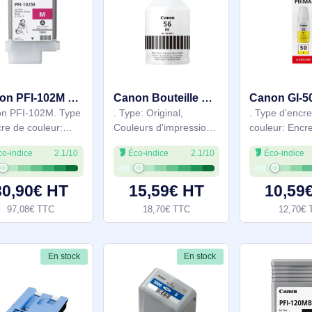
d'impression: Noir
78,90€ HT
79,90€ HT
94,68€ TTC
95,88€ TTC
En stock
En stock
Canon PFI-102M cartouche d'encre 1 pièce(s) Original Magenta - 0897B001
Canon Bouteille d'encre noire GI-56BK - 4412C001
Canon PFI-102M. Type
. Type: Original,
d’encre de couleur:
Couleurs d'impression:
Encre à pigments,
Noir, Compatibilité de
Éco-indice
2.1/10
Éco-indice
2.1/10