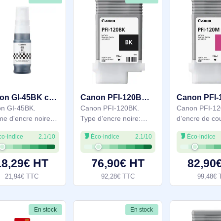
En stock
En stock
Canon GI-45BK cartouche d'encre 1 pièce(s) Original Noir - 6288C001
Canon PFI-120BK cartouche d'encre 1 pièce(s) Original Noir - 2885C001
Canon GI-45BK.
Canon PFI-120BK.
Volume d'encre noire:
Type d’encre noire:
70 ml, Type
Encre à pigments,
Éco-indice
2.1/10
Éco-indice
2.1/10
d'alimentation: Paquet
Volume d'encre noire:
unique, Couleurs
130 ml, Couleurs
d'impression: Noir,
d'impression: Noir,
18,29€ HT
76,90€ HT
Quantité: 1 pièce(s),
Quantité: 1 pièce(s)
21,94€ TTC
92,28€ TTC