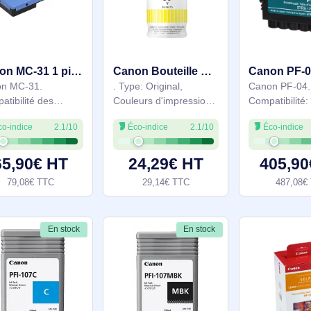
Compatibilité: iPF650,
pigments, Rendement
Éco-indice
2.1/10
Éco-indice
2.1/10
iPF655, iPF750,
par page d'encre de
iPF755, Technologie
couleur: 4875 pages,
d'impression: Jet
Volume d'encre de
69,90€ HT
53,90€ HT
d'encre
couleur: 80 ml,
83,88€ TTC
64,68€ TTC
Couleurs d'impression:
Bleu
En stock
En stock
Canon MC-31 1 pièce(s) - 1156C005
Canon Bouteille d'encre jaune GI-56Y - 4432C001
Canon MC-31.
. Type: Original,