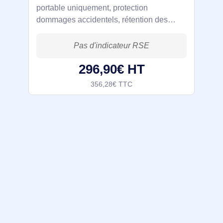
portable uniquement, protection
dommages accidentels, rétention des
supports défectueux, 3 ans. Nombre
d'années: 3 année(s), Jour ouvrable
suivant
296,90€ HT
356,28€ TTC