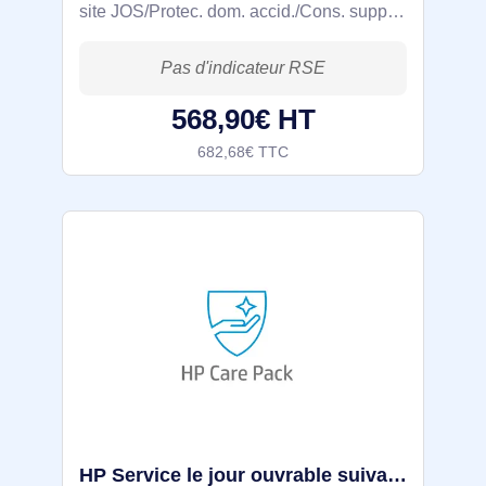
site JOS/Protec. dom. accid./Cons. supp.
défect./TRV. Nombre d'années: 4
année(s), Jour ouvrable suivant
568,90€ HT
682,68€ TTC
HP Service le jour ouvrable suivant en déplacement, ordinateur - UQ846E