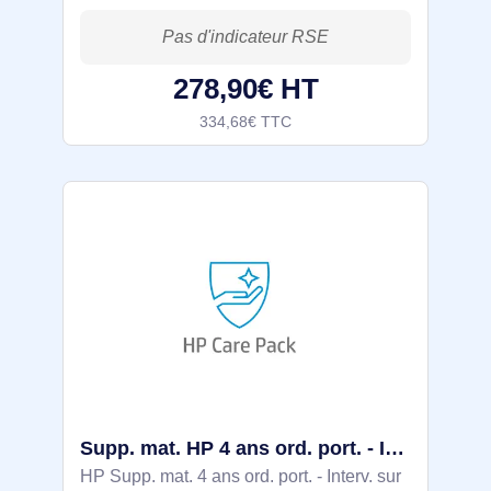
Nombre d'années: 3 année(s), Jour
ouvrable suivant
278,90€ HT
334,68€ TTC
Supp. mat. HP 4 ans ord. port. - Interv. sur site JOS/Protec - UQ822E
HP Supp. mat. 4 ans ord. port. - Interv. sur