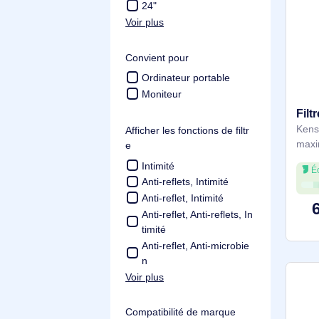
Taille maximale de l’écran
15.6"
14"
13.3"
27"
24"
Voir plus
Convient pour
Ordinateur portable
Moniteur
Afficher les fonctions de filtr
e
Intimité
Anti-reflets, Intimité