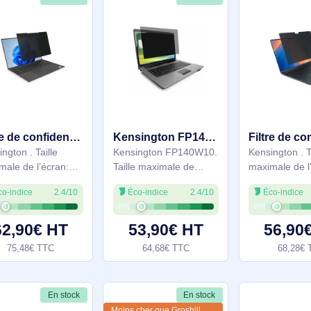
En stock
En stock
Filtre de confidentialité magnétique MagPro pour ordinateurs portables 14” (16:10) - K55254WW
Kensington FP140W10 35,6 cm (14") Ordinateur portable Filtre de confidentialité sans bords pour ordi - 4Z21S06943
Kensington . Taille
Kensington FP140W10.
maximale de l’écran:
Taille maximale de
35,6 cm (14"). Format
l’écran: 35,6 cm (14").
Éco-indice
2.4/10
Éco-indice
2.4/10
d'image: 16:10.
Format d'image: 16:10.
Convient pour:
Convient pour:
Ordinateur portable
Ordinateur portable,
62,90€ HT
53,90€ HT
Type: Filtre de
75,48€ TTC
64,68€ TTC