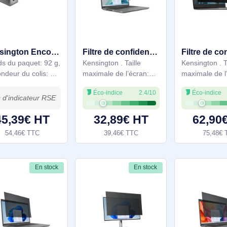
33,8 cm (13.3").
58,4 cm (23"). Format
Éco-indice
2.4/10
Éco-indice
2.4/10
Format d'image: 16:10.
d'image: 16:9. Convient
Convient pour:
pour: Moniteur
Ordinateur portable
82,90€ HT
115,90€ HT
99,48€ TTC
139,08€ TTC
En stock
En stock
Kensington Encoche de sécurité pour Mac Studio - K65101WW
Filtre de confidentialité EQ pour ordinateurs portables 13,3” 16:9 - EQ133A169E
. Poids du paquet: 92 g,
Kensington . Taille