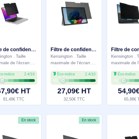
47,74€ TTC
45,70€ TTC
En stock
En stock
Moins cher que Grosbill
Pro
Filtre de confidentialité magnétique MagPro Elite pour Apple MacBook Pro 14'' (2021 et après) - K58370WW
Filtre de confidentialité amovible à 2 directions pour Microsoft Surface Pro 2017 - 626446
Kensington . Taille
Kensington . Taille
maximale de l’écran:
maximale de l’écran:
35,6 cm (14"), Convient
31,2 cm (12.3"),
Éco-indice
2.4/10
Éco-indice
2.4/10
pour: Ordinateur
Convient pour:
portable
Ordinateur portable