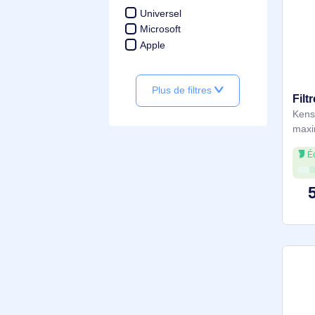
Anti-reflet, Intimité
Anti-reflet, Anti-reflets, In
timité
Anti-reflet, Anti-microbie
n
Voir plus
Compatibilité de marque
Universel
Microsoft
Apple
Plus de filtres