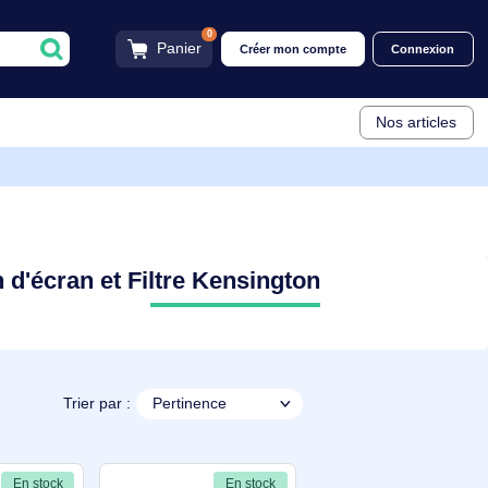
0
Panier
Créer mon compt
n
rotection d'écran et Filtre Kensington
Trier par :