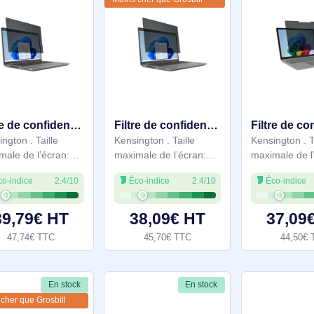
confidentialité sans
bords pour ordinateur.
Fonctions de
En stock
En stock
Moins cher que Grosbill
Pro
Filtre de confidentialité amovible 2 directions pour ordinateurs portables 14” 16:10 - 628661
Filtre de confidentialité amovible 2 directions pour ordinateurs portables 14” 16:9 - 626462
Kensington . Taille
Kensington . Taille
maximale de l’écran:
maximale de l’écran:
35,6 cm (14"). Format
35,6 cm (14"). Format
Éco-indice
2.4/10
Éco-indice
2.4/10
d'image: 16:10.
d'image: 16:9. Convient
Convient pour:
pour: Ordinateur
Ordinateur portable
portable
39,79€ HT
38,09€ HT