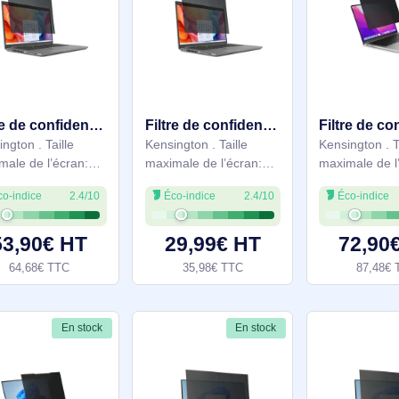
67,90€ HT
27,09€ HT
81,48€ TTC
32,50€ TTC
En stock
En stock
Filtre de confidentialité haute clarté pour ordinateurs portables 14” 16:10 - HC140A1610E
Filtre de confidentialité haute clarté pour ordinateurs portables 14” 16:9 - HC140A169E
Kensington . Taille
Kensington . Taille
maximale de l’écran:
maximale de l’écran:
35,6 cm (14"). Format
35,6 cm (14"). Format
Éco-indice
2.4/10
Éco-indice
2.4/10