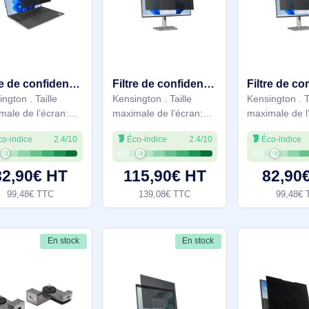
d'image: 16:10.
d'image: 16:9. Convient
Convient pour:
pour: Ordinateur
Ordinateur portable
portable
53,90€ HT
29,99€ HT
64,68€ TTC
35,98€ TTC
En stock
En stock
Filtre de confidentialité magnétique MagPro pour ordinateurs portables 13,3” (16:10) - K55253WW
Filtre de confidentialité amovible 2 directions pour moniteurs 23” 16:9 - 626485
Kensington . Taille
Kensington . Taille
maximale de l’écran:
maximale de l’écran: