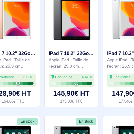
processeur: Apple,
processeur: Apple,
Modèle de processeur:
Modèle de processeur:
A12. Résolution de
A10. Résolution de
En stock
En stock
iPad 7 10.2" 32Go - Or WiFi - Grade Reconditionné en France Bon état - MW762LL/A
iPad 7 10.2" 32Go - Gris WiFi + 4G - Grade Reconditionné en France Bon état - MW742LL/A
Apple iPad . Taille de
Apple iPad . Taille de
l'écran: 25,9 cm
l'écran: 25,9 cm
(10.2"), Résolution de
(10.2"), Résolution de
Éco-indice
6.6/10
Éco-indice
6.6/10
l'écran: 2160 x 1620
l'écran: 2160 x 1620
pixels. Capacité de
pixels. Capacité de
stockage interne: 32
stockage interne: 32
128,90€ HT
145,90€ HT