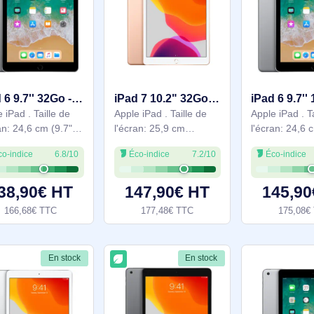
interne: 32 Go. Famille
interne: 32 Go. Famille
113,90€ HT
114,90€ HT
de processeur: Apple,
de processeur: Apple,
136,68€ TTC
137,88€ TTC
Modèle de processeur:
Modèle de processeur:
A9. Résolution de
A9. Résolution de
En stock
En stock
iPad 6 9.7'' 32Go - Gris - WiFi + 4G - Grade Reconditionné en France Très bon état - MR6Y2LL/A
iPad 7 10.2" 32Go - Or WiFi - Grade Reconditionné en France Très bon état - MW762LL/A
Apple iPad . Taille de
Apple iPad . Taille de
l'écran: 24,6 cm (9.7"),
l'écran: 25,9 cm
Résolution de l'écran:
(10.2"), Résolution de
Éco-indice
6.8/10
Éco-indice
7.2/10