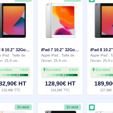
En stock
En stock
iPad 8 10.2" 32Go - Gris WiFi - Grade Reconditionné en France Très bon état - MYL92LL/A
iPad 7 10.2" 32Go - Argent WiFi - Grade Reconditionné en France Bon état - MW752LL/A
Apple iPad . Taille de
Apple iPad . Taille de
l'écran: 25,9 cm
l'écran: 25,9 cm
(10.2"), Résolution de
(10.2"), Résolution de
Éco-indice
7.6/10
Éco-indice
6.6/10
l'écran: 2160 x 1620
l'écran: 2160 x 1620
pixels. Capacité de
pixels. Capacité de
stockage interne: 32
stockage interne: 32
182,90€ HT
128,90€ HT
Go. Famille de
Go. Famille de
219,48€ TTC
154,68€ TTC