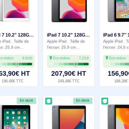
2048 x 1536 pixels.
l'écran: 2160 x 1620
Capacité de stockage
pixels. Capacité de
interne: 32 Go. Famille
stockage interne: 32
138,90€ HT
147,90€ HT
de processeur: Apple,
Go. Famille de
166,68€ TTC
177,48€ TTC
Modèle de processeur:
processeur: Apple,
A10. Résolution de
Modèle de processeur:
A10. Résolution de
En stock
En stock
iPad 7 10.2" 128Go - Argent WiFi - Grade Reconditionné en France Bon état - MW752LL/A
iPad 7 10.2" 128Go - Gris WiFi + 4G - Grade Reconditionné en France Très bon état - MW772LL/A
Apple iPad . Taille de
Apple iPad . Taille de
l'écran: 25,9 cm
l'écran: 25,9 cm