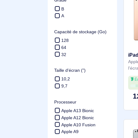
Prix
Tranche: 113.9 € - 225.9 €
Grade
B
A
Capacité de stockage (Go)
128
64
32
Taille d'écran (")
10,2
9,7