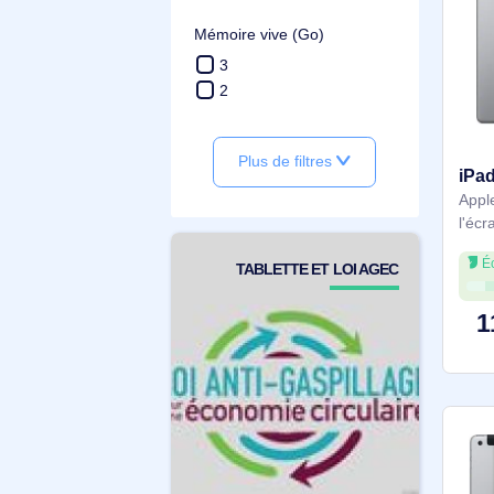
Processeur
Apple A13 Bionic
Apple A12 Bionic
Apple A10 Fusion
Apple A9
Mémoire vive (Go)
3
2
Plus de filtres
TABLETTE ET LOI AGEC