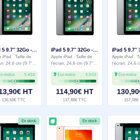
Go. Famille de
Go. Famille de
154,68€ TTC
175,08€ TTC
processeur: Apple,
processeur: Apple,
Modèle de processeur:
Modèle de processeur:
A10. Résolution de
A10. Résolution de
En stock
En stock
iPad 5 9.7'' 32Go - Gris - WiFi + 4G - Grade Reconditionné en France Bon état - MP242LL/A
iPad 5 9.7'' 32Go - Gris - WiFi - Grade Reconditionné en France Très bon état - MP2F2LL/A
Apple iPad . Taille de
Apple iPad . Taille de
l'écran: 24,6 cm (9.7"),
l'écran: 24,6 cm (9.7"),
Résolution de l'écran:
Résolution de l'écran:
Éco-indice
5.4/10
Éco-indice
6.0/10
2048 x 1536 pixels.
2048 x 1536 pixels.
Capacité de stockage
Capacité de stockage