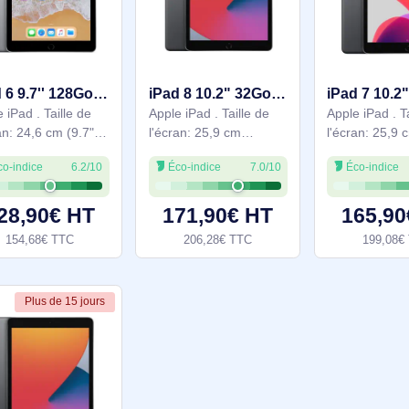
(10.2"), Résolution de
(10.2"), Résolution de
Éco-indice
6.6/10
Éco-indice
7.2/10
l'écran: 2160 x 1620
l'écran: 2160 x 1620
pixels. Capacité de
pixels. Capacité de
stockage interne: 32
stockage interne: 128
163,90€ HT
207,90€ HT
Go. Famille de
Go. Famille de
196,68€ TTC
249,48€ TTC
processeur: Apple,
processeur: Apple,
Modèle de processeur:
Modèle de processeur:
A10. Résolution de
A10. Résolution
En stock
En stock
iPad 6 9.7'' 128Go - Gris - WiFi - Grade Reconditionné en France Bon état - MR7J2LL/A
iPad 8 10.2" 32Go - Gris WiFi + 4G - Grade Reconditionné en France Bon état - MYL92LL/A
Apple iPad . Taille de
Apple iPad . Taille de