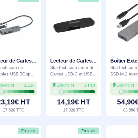
En stock
En stock
Lecteur de Cartes Mémoire Multi-Média, Lecteur de Cartes SD/microSD/CompactFlash, Adaptateur de Cart - FCREADMICRO3V2
Lecteur de Cartes SD USB C et USB 3.0, Lecteur de Cartes Mémoire USB, SD, MicroSD, MMC, UHS-I, Adapt - SDMSDRWU3AC
StarTech.com es
StarTech.com ateur de
Portables USB 5Gbps,
Cartes USB-C et USB-A
Lecteur de Cartes USB-
- Fonctionne avec Tous
Éco-indice
2.1/10
Éco-indice
2.1/10
C avec Adaptateur
les Systèmes
USB-A - Compatible
d'Exploitation. Cartes
avec tous les OS.
mémoire compatibles:
23,19€ HT
14,19€ HT
Cartes mémoire
MMC, MicroSD
27,82€ TTC
17,02€ TTC