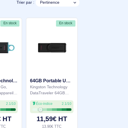
Trier par :
En stock
En stock
Kingston Technology DataTraveler Exodia - Clé USB 3.2 - DTX/64GB
64GB Portable USB 3.2 Gen 1 DataTraveler Exodia S (Noir/Noir) - DTXS/64GB
. Capacité: 64 Go,
Kingston Technology
Interface de l'appareil:
DataTraveler 64GB
USB Type-A, Version
Portable USB 3.2 Gen