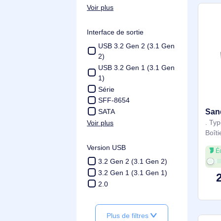
Interfaces de lecteur de stoc
kage prises en charge
SATA, Série ATA II, Série
ATA III
SATA
SAS-4, SATA
SAS, Série ATA III
SAS, SATA
Voir plus
Interface de sortie
USB 3.2 Gen 2 (3.1 Gen
2)
USB 3.2 Gen 1 (3.1 Gen
1)
Série
SFF-8654