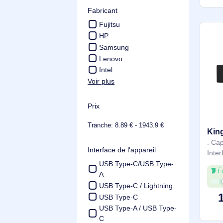
RoHS
WEEE
Fabricant
Fujitsu
HP
Samsung
Adaptateur stockage
Lenovo
Intel
Voir plus
Prix
Tranche: 8.89 € - 1943.9 €
Interface de l'appareil