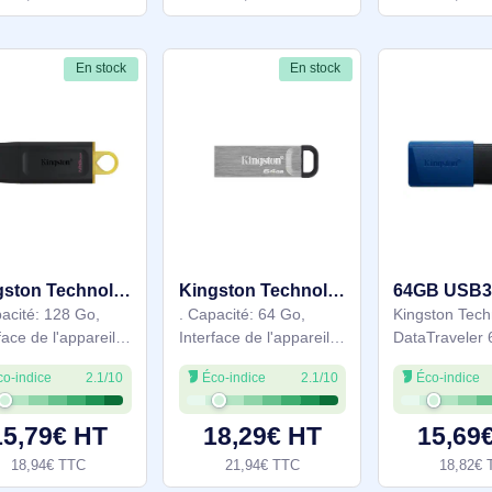
Éco-indice
2.1/10
Éco-indice
2.1/10
3.2 Gen 1 Exodia Noir.
sortie: SAS, SATA,
Capacité: 64 Go,
Facteur de forme de
Interface de l'appareil:
carte d’extension:
11,59€ HT
428,90€ HT
USB Type-A, Version
Hauteur totale / Profil
13,90€ TTC
514,68€ TTC
USB: 3.2 Gen 1 (3.1
bas. Couleur du
Gen 1). Format:
produit: Vert, Gris,
Casquette. Poids:
Temps moyen entre
En stock
En stock
Kingston Technology DataTraveler Exodia - Clé USB 3.2 - DTX/128GB
Kingston Technology DataTraveler Clé USB Kyson 64 Go - DTKN/64GB
. Capacité: 128 Go,
. Capacité: 64 Go,
Interface de l'appareil:
Interface de l'appareil: