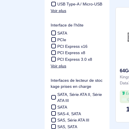
USB Type-C/USB Type-
A
USB Type-C / Lightning
USB Type-C
USB Type-A / USB Type-
C
USB Type-A / Micro-USB
Voir plus
Interface de l'hôte
SATA
PCIe
PCI Express x16
PCI Express x8
PCI Express 3.0 x8
Voir plus