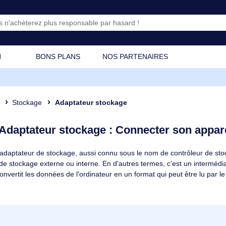
CATION
BONS PLANS
NOS PARTENAIRES
osant
Stockage
Adaptateur stockage
Adaptateur stockage : Connecter s
 ? Un adaptateur de stockage, aussi connu sous le nom de contr
rique de stockage externe ou interne. En d'autres termes, c'est
kage convertit les données de l'ordinateur en un format qui peut 
ateurs de stockage ? Il existe différents types d'adaptateurs de
s types