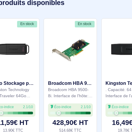
472 produits disponibles
En stock
En stock
64Go Stockage portable USB 3.2 Gen 1 DataTraveler Exodia Noir - DTXG2/64GB
Broadcom HBA 9500-8i carte et adaptateur d'interfaces Interne SAS, SATA - 05-50134-01
Kingston Technology
Broadcom HBA 9500-
DataTraveler 64Go
8i. Interface de l'hôte:
Stockage portable USB
PCIe, Interface de