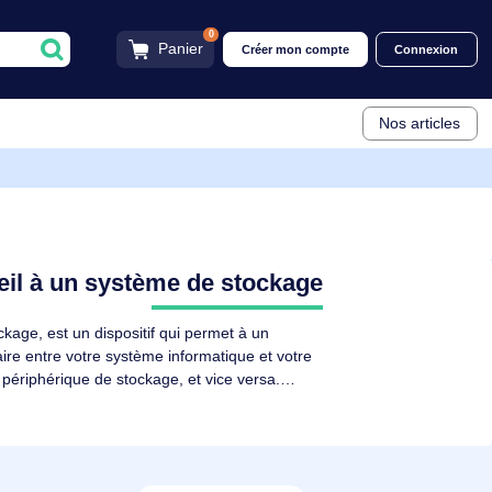
0
Panier
Créer mon compt
on appareil à un système de stockage
ôleur de stockage, est un dispositif qui permet à un
 un intermédiaire entre votre système informatique et votre
être lu par le périphérique de stockage, et vice versa.
 stockage pour correspondre aux différents types de