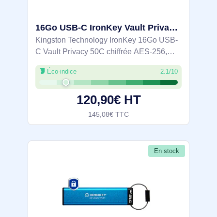
16Go USB-C IronKey Vault Privacy 50C chiffrée AES-256, FIPS 197 - IKVP50C/16GB
Kingston Technology IronKey 16Go USB-
C Vault Privacy 50C chiffrée AES-256,
FIPS 197. Capacité: 16 Go, Interface de
Éco-indice
2.1/10
l'appareil: USB Type-C, Version USB: 3.2
Gen 1 (3.1 Gen 1), Vitesse de lecture: 250
120,90€ HT
145,08€ TTC
En stock