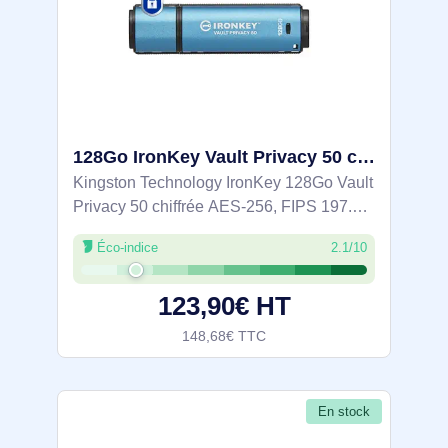
128Go IronKey Vault Privacy 50 chiffrée AES-256, FIPS 197 - IKVP50/128GB
Kingston Technology IronKey 128Go Vault
Privacy 50 chiffrée AES-256, FIPS 197.
Capacité: 128 Go, Interface de l'appareil:
Éco-indice
2.1/10
USB Type-A, Version USB: 3.2 Gen 1 (3.1
Gen 1), Vitesse de lecture: 250 Mo/s,
123,90€ HT
148,68€ TTC
En stock