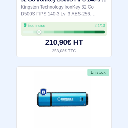
Kingston Technology IronKey 32 Go
D500S FIPS 140-3 Lvl 3 AES-256.
Capacité: 32 Go, Interface de l'appareil:
Éco-indice
2.1/10
USB Type-A, Version USB: 3.2 Gen 1 (3.1
Gen 1), Vitesse de lecture: 260 Mo/s,
210,90€ HT
Vitesse
253,08€ TTC
En stock