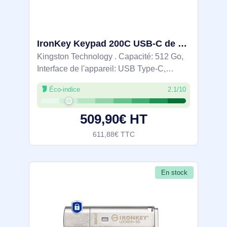
IronKey Keypad 200C USB-C de 512 Go, FIPS 140-3 niveau 3 AES-256 - IKKP200C/512GB
Kingston Technology . Capacité: 512 Go,
Interface de l'appareil: USB Type-C,
Version USB: 3.2 Gen 1 (3.1 Gen 1),
Éco-indice
2.1/10
Vitesse de lecture: 280 Mo/s, Vitesse
d'écriture: 200 Mo/s. Format: Gaine.
509,90€ HT
Clavier
611,88€ TTC
En stock