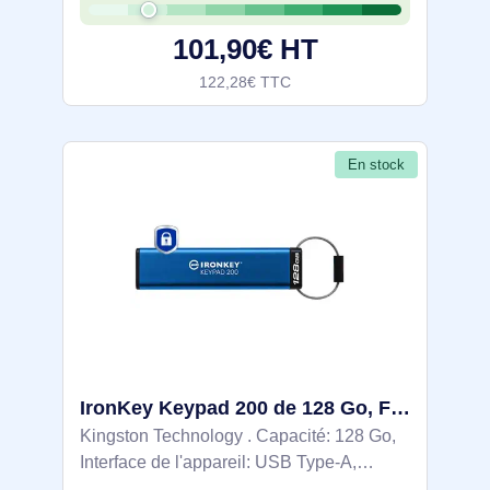
d'écriture: 115 Mo/s. Format: Gaine.
101,90€ HT
Clavier
122,28€ TTC
En stock
IronKey Keypad 200 de 128 Go, FIPS 140-3 niveau 3 (en attente), chiffrement AES-256 - IKKP200/128GB
Kingston Technology . Capacité: 128 Go,
Interface de l'appareil: USB Type-A,
Version USB: 3.2 Gen 1 (3.1 Gen 1),