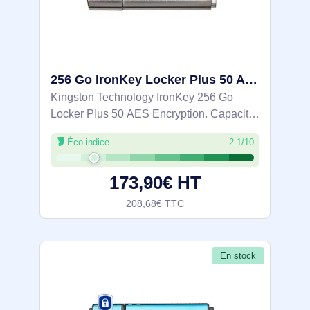
256 Go IronKey Locker Plus 50 AES Encryption - IKLP50/256GB
Kingston Technology IronKey 256 Go
Locker Plus 50 AES Encryption. Capacité:
256 Go, Interface de l'appareil: USB Type-
Éco-indice
2.1/10
A, Version USB: 3.2 Gen 1 (3.1 Gen 1),
Vitesse de lecture: 145 Mo/s, Vitesse
173,90€ HT
208,68€ TTC
En stock