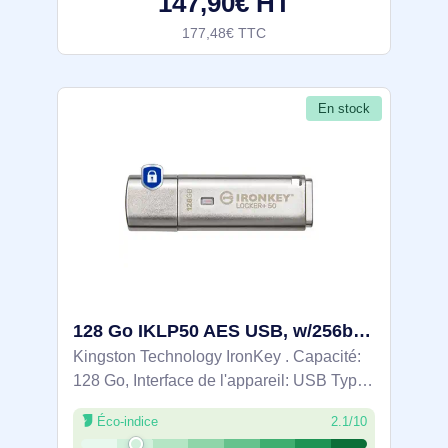
147,90€ HT
177,48€ TTC
En stock
128 Go IKLP50 AES USB, w/256bit Encryption - IKLP50/128GB
Kingston Technology IronKey . Capacité:
128 Go, Interface de l'appareil: USB Type-
A, Version USB: 3.2 Gen 1 (3.1 Gen 1),
Éco-indice
2.1/10
Vitesse de lecture: 145 Mo/s, Vitesse