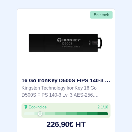
En stock
16 Go IronKey D500S FIPS 140-3 Lvl 3 AES-256 - IKD500S/16GB
Kingston Technology IronKey 16 Go
D500S FIPS 140-3 Lvl 3 AES-256.
Capacité: 16 Go, Interface de l'appareil:
Éco-indice
2.1/10
USB Type-A, Version USB: 3.2 Gen 1 (3.1
Gen 1), Vitesse de lecture: 260 Mo/s,
226,90€ HT
Vitesse