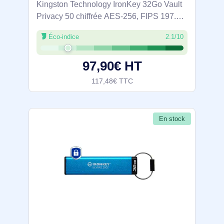
Kingston Technology IronKey 32Go Vault
Privacy 50 chiffrée AES-256, FIPS 197.
Capacité: 32 Go, Interface de l'appareil:
Éco-indice
2.1/10
USB Type-A, Version USB: 3.2 Gen 1 (3.1
Gen 1), Vitesse de lecture: 250 Mo/s,
97,90€ HT
117,48€ TTC
En stock