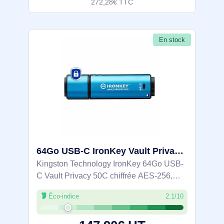
272,28€ TTC
En stock
64Go USB-C IronKey Vault Privacy 50C chiffrée AES-256, FIPS 197 - IKVP50C/64GB
Kingston Technology IronKey 64Go USB-
C Vault Privacy 50C chiffrée AES-256,
FIPS 197. Capacité: 64 Go, Interface de
Éco-indice
2.1/10
l'appareil: USB Type-C, Version USB: 3.2
Gen 1 (3.1 Gen 1), Vitesse de lecture: 250