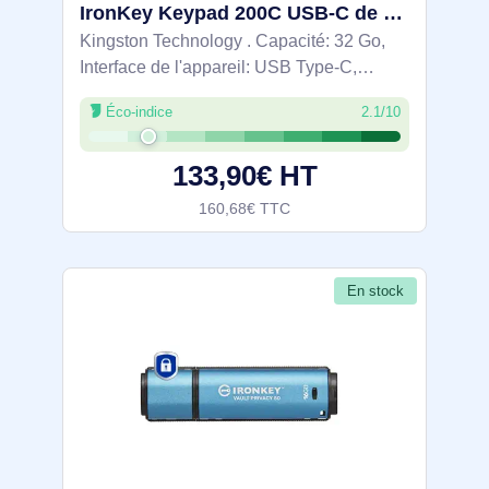
IronKey Keypad 200C USB-C de 32 Go, FIPS 140-3 niveau 3 AES-256 - IKKP200C/32GB
Kingston Technology . Capacité: 32 Go,
Interface de l'appareil: USB Type-C,
Version USB: 3.2 Gen 1 (3.1 Gen 1),
Éco-indice
2.1/10
Vitesse de lecture: 145 Mo/s, Vitesse
d'écriture: 115 Mo/s. Format: Gaine.
133,90€ HT
Clavier
160,68€ TTC
En stock