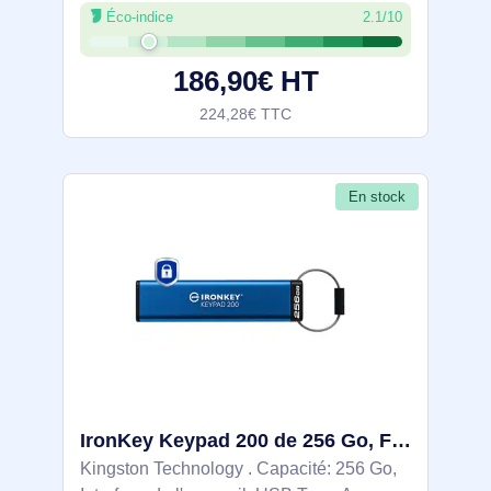
Éco-indice
2.1/10
Vitesse de lecture: 145 Mo/s, Vitesse
d'écriture: 115 Mo/s. Format: Gaine.
186,90€ HT
Clavier
224,28€ TTC
En stock
IronKey Keypad 200 de 256 Go, FIPS 140-3 niveau 3, chiffrement AES-256 - IKKP200/256GB
Kingston Technology . Capacité: 256 Go,