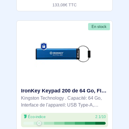
133,08€ TTC
En stock
IronKey Keypad 200 de 64 Go, FIPS 140-3 niveau 3 (en attente), chiffrement AES-256 - IKKP200/64GB
Kingston Technology . Capacité: 64 Go,
Interface de l'appareil: USB Type-A,
Version USB: 3.2 Gen 1 (3.1 Gen 1),
Éco-indice
2.1/10
Vitesse de lecture: 145 Mo/s, Vitesse
d'écriture: 115 Mo/s. Format: Gaine.