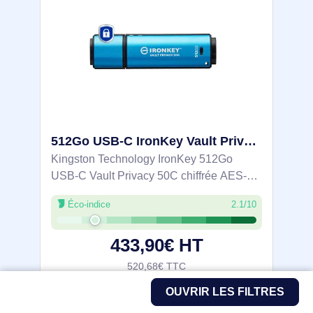
512Go USB-C IronKey Vault Privacy 50C chiffrée AES-256, FIPS 197 - IKVP50C/512GB
Kingston Technology IronKey 512Go
USB-C Vault Privacy 50C chiffrée AES-
256, FIPS 197. Capacité: 512 Go,
Éco-indice
2.1/10
Interface de l'appareil: USB Type-C,
Version USB: 3.2 Gen 1 (3.1 Gen 1),
433,90€ HT
Vitesse de lecture:
520,68€ TTC
OUVRIR LES FILTRES