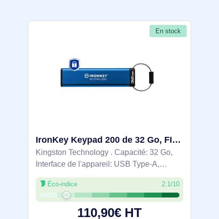
En stock
IronKey Keypad 200 de 32 Go, FIPS 140-3 niveau 3 (en attente), chiffrement AES-256 - IKKP200/32GB
Kingston Technology . Capacité: 32 Go,
Interface de l'appareil: USB Type-A,
Version USB: 3.2 Gen 1 (3.1 Gen 1),
Éco-indice
2.1/10
Vitesse de lecture: 145 Mo/s, Vitesse
d'écriture: 115 Mo/s. Format: Gaine.
110,90€ HT
Clavier