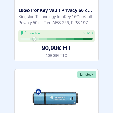
16Go IronKey Vault Privacy 50 chiffrée AES-256, FIPS 197 - IKVP50/16GB
Kingston Technology IronKey 16Go Vault
Privacy 50 chiffrée AES-256, FIPS 197.
Capacité: 16 Go, Interface de l'appareil:
Éco-indice
2.1/10
USB Type-A, Version USB: 3.2 Gen 1 (3.1
Gen 1), Vitesse de lecture: 250 Mo/s,
90,90€ HT
109,08€ TTC
En stock