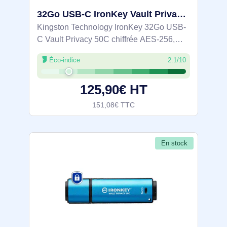
32Go USB-C IronKey Vault Privacy 50C chiffrée AES-256, FIPS 197 - IKVP50C/32GB
Kingston Technology IronKey 32Go USB-
C Vault Privacy 50C chiffrée AES-256,
FIPS 197. Capacité: 32 Go, Interface de
Éco-indice
2.1/10
l'appareil: USB Type-C, Version USB: 3.2
Gen 1 (3.1 Gen 1), Vitesse de lecture: 250
125,90€ HT
151,08€ TTC
En stock