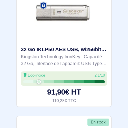
32 Go IKLP50 AES USB, w/256bit Encryption - IKLP50/32GB
Kingston Technology IronKey . Capacité:
32 Go, Interface de l'appareil: USB Type-
A, Version USB: 3.2 Gen 1 (3.1 Gen 1),
Éco-indice
2.1/10
Vitesse de lecture: 145 Mo/s, Vitesse
d'écriture: 115 Mo/s. Format: Casquette.
91,90€ HT
110,28€ TTC
En stock