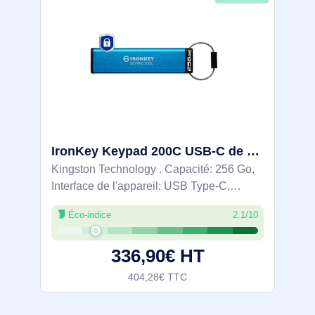
IronKey Keypad 200C USB-C de 256 Go, FIPS 140-3 niveau 3 AES-256 - IKKP200C/256GB
Kingston Technology . Capacité: 256 Go,
Interface de l'appareil: USB Type-C,
Version USB: 3.2 Gen 1 (3.1 Gen 1),
Éco-indice
2.1/10
Vitesse de lecture: 280 Mo/s, Vitesse
d'écriture: 200 Mo/s. Format: Gaine.
336,90€ HT
Clavier
404,28€ TTC