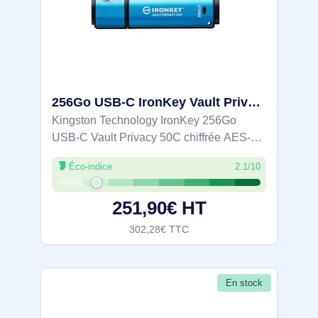
256Go USB-C IronKey Vault Privacy 50C chiffrée AES-256, FIPS 197 - IKVP50C/256GB
Kingston Technology IronKey 256Go
USB-C Vault Privacy 50C chiffrée AES-
256, FIPS 197. Capacité: 256 Go,
Éco-indice
2.1/10
Interface de l'appareil: USB Type-C,
Version USB: 3.2 Gen 1 (3.1 Gen 1),
251,90€ HT
Vitesse de lecture:
302,28€ TTC
En stock