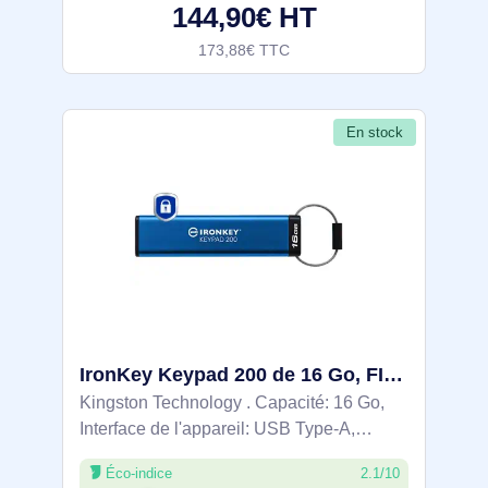
144,90€ HT
Clavier
173,88€ TTC
En stock
IronKey Keypad 200 de 16 Go, FIPS 140-3 niveau 3 (en attente), chiffrement AES-256 - IKKP200/16GB
Kingston Technology . Capacité: 16 Go,
Interface de l'appareil: USB Type-A,
Version USB: 3.2 Gen 1 (3.1 Gen 1),
Éco-indice
2.1/10
Vitesse de lecture: 145 Mo/s, Vitesse