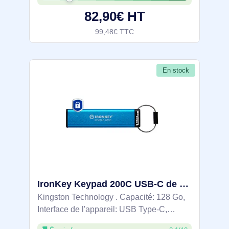
d'écriture: 115 Mo/s. Format: Casquette.
82,90€ HT
99,48€ TTC
En stock
IronKey Keypad 200C USB-C de 128 Go, FIPS 140-3 niveau 3 AES-256 - IKKP200C/128GB
Kingston Technology . Capacité: 128 Go,
Interface de l'appareil: USB Type-C,
Version USB: 3.2 Gen 1 (3.1 Gen 1),