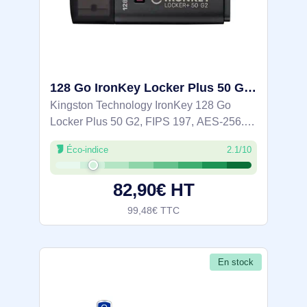
128 Go IronKey Locker Plus 50 G2, FIPS 197, AES-256 - IKLP50G2/128GB
Kingston Technology IronKey 128 Go
Locker Plus 50 G2, FIPS 197, AES-256.
Capacité: 128 Go, Interface de l'appareil:
Éco-indice
2.1/10
USB Type-A, Version USB: 3.2 Gen 1 (3.1
Gen 1), Vitesse de lecture: 145 Mo/s,
82,90€ HT
99,48€ TTC
En stock