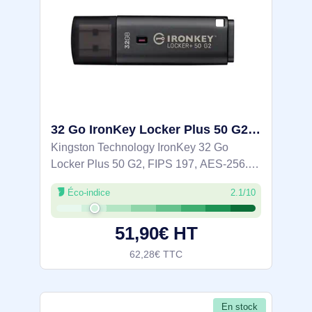
32 Go IronKey Locker Plus 50 G2, FIPS 197, AES-256 - IKLP50G2/32GB
Kingston Technology IronKey 32 Go
Locker Plus 50 G2, FIPS 197, AES-256.
Capacité: 32 Go, Interface de l'appareil:
Éco-indice
2.1/10
USB Type-A, Version USB: 3.2 Gen 1 (3.1
Gen 1), Vitesse de lecture: 145 Mo/s,
51,90€ HT
Vitesse
62,28€ TTC
En stock