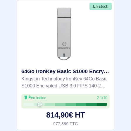
En stock
64Go IronKey Basic S1000 Encrypted USB 3.0 FIPS 140-2 Level 3 - IKS1000B/64GB
Kingston Technology IronKey 64Go Basic
S1000 Encrypted USB 3.0 FIPS 140-2
Level 3. Capacité: 64 Go, Interface de
Éco-indice
2.1/10
l'appareil: USB Type-A, Version USB: 3.2
Gen 1 (3.1 Gen 1), Vitesse de lecture: 230
814,90€ HT
977,88€ TTC