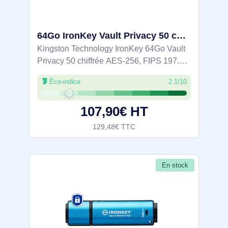
64Go IronKey Vault Privacy 50 chiffrée AES-256, FIPS 197 - IKVP50/64GB
Kingston Technology IronKey 64Go Vault
Privacy 50 chiffrée AES-256, FIPS 197.
Capacité: 64 Go, Interface de l'appareil:
Éco-indice
2.1/10
USB Type-A, Version USB: 3.2 Gen 1 (3.1
Gen 1), Vitesse de lecture: 250 Mo/s,
107,90€ HT
129,48€ TTC
En stock