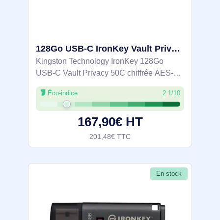
128Go USB-C IronKey Vault Privacy 50C chiffrée AES-256, FIPS 197 - IKVP50C/128GB
Kingston Technology IronKey 128Go
USB-C Vault Privacy 50C chiffrée AES-
256, FIPS 197. Capacité: 128 Go,
Éco-indice
2.1/10
Interface de l'appareil: USB Type-C,
Version USB: 3.2 Gen 1 (3.1 Gen 1),
167,90€ HT
Vitesse de lecture:
201,48€ TTC
En stock