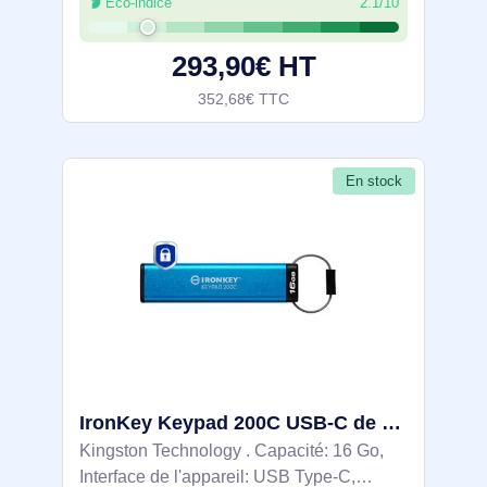
Éco-indice
2.1/10
Vitesse de lecture: 280 Mo/s, Vitesse
d'écriture: 200 Mo/s. Format: Gaine.
293,90€ HT
Clavier
352,68€ TTC
En stock
IronKey Keypad 200C USB-C de 16 Go, FIPS 140-3 niveau 3 AES-256 - IKKP200C/16GB
Kingston Technology . Capacité: 16 Go,
Interface de l'appareil: USB Type-C,