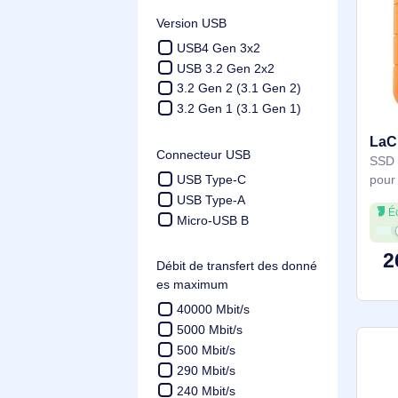
500 Go
8 To
4 To
2 To
1 To
Version USB
USB4 Gen 3x2
USB 3.2 Gen 2x2
3.2 Gen 2 (3.1 Gen 2)
3.2 Gen 1 (3.1 Gen 1)
Connecteur USB
USB Type-C
USB Type-A
Micro-USB B