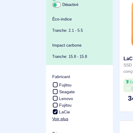
Achat durable
Éco-indice
Tranche: 2.1 - 5.5
Impact carbone
Tranche: 15.8 - 15.8
Fabricant
Fujitsu
Disque dur Externe
Seagate
Disque dur Externe
Lenovo
Disque dur Externe
Fujitsu
Disque dur Externe