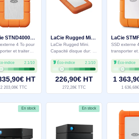
2.5". Version USB: 3.2
Gen 1 (3.1 Gen 1).
Gen 1 (3.1 Gen 1).
Vitesse de rotation du
Vitesse de rotation du
disque dur: 7200 tr/min.
410,90€ HT
531,90€ HT
disque dur: 7200 tr/min.
Couleur du produit:
493,08€ TTC
638,28€ TTC
Couleur du produit:
Noir
Noir
En stock
En stock
LaCie STND4000400 lecteur à circuits intégrés externe Technologie Thunderbolt 4 To USB Type-C USB4 G
LaCie Rugged Mini disque dur externe 4 To 5400 tr/min Micro-USB B 3.2 Gen 1 (3.1 Gen 1) Orange - LAC9000633
SSD externe 4 To pour
LaCie Rugged Mini.
transporter et traiter
Capacité disque dur: 4