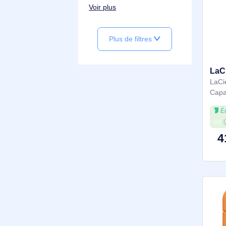
Débit de transfert des donné
es maximum
40000 Mbit/s
5000 Mbit/s
500 Mbit/s
290 Mbit/s
240 Mbit/s
Voir plus
Plus de filtres