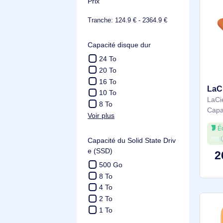
LaCie
Voir plus
Prix
Tranche: 124.9 € - 2364.9 €
Capacité disque dur
24 To
20 To
16 To
10 To
8 To
Voir plus
Capacité du Solid State Driv
e (SSD)