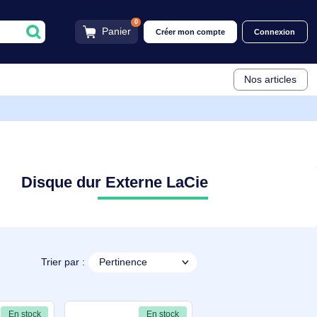
0
Panier
Créer mon compt
Disque dur Externe LaCie
Trier par :