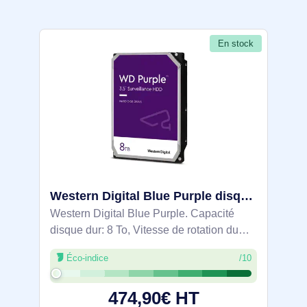
En stock
Western Digital Blue Purple disque dur 8 To 5400 tr/min 256 Mo 3.5" Série ATA III - WD85PURZ
Western Digital Blue Purple. Capacité
disque dur: 8 To, Vitesse de rotation du
disque dur: 5400 tr/min, Taille du tampon
Éco-indice
/10
du lecteur de stockage: 256 Mo, Taille du
disque dur: 3.5", Interface: Série
474,90€ HT