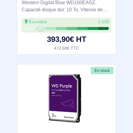
Western Digital Blue WD100EAGZ.
Capacité disque dur: 10 To, Vitesse de
rotation du disque dur: 7200 tr/min, Taille
Éco-indice
2.1/10
du tampon du lecteur de stockage: 512
Mo, Taille du disque dur: 3.5", Interface:
393,90€ HT
472,68€ TTC
En stock