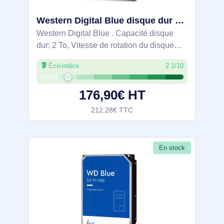
Western Digital Blue disque dur 2 To 5400 tr/min 128 Mo 2.5" Série ATA III - WD20SPZX
Western Digital Blue . Capacité disque
dur: 2 To, Vitesse de rotation du disque
dur: 5400 tr/min, Taille du tampon du
Éco-indice
2.1/10
lecteur de stockage: 128 Mo, Taille du
disque dur: 2.5", Interface: Série ATA III
176,90€ HT
212,28€ TTC
En stock