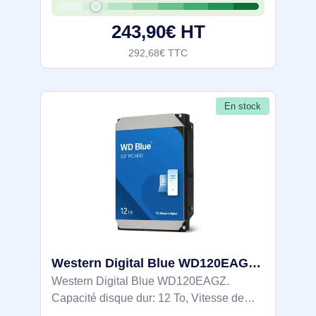
Mo, Taille du disque dur: 3.5"
243,90€ HT
292,68€ TTC
En stock
Western Digital Blue WD120EAGZ disque dur 12 To 7200 tr/min 512 Mo 3.5" Série ATA III
Western Digital Blue WD120EAGZ.
Capacité disque dur: 12 To, Vitesse de
rotation du disque dur: 7200 tr/min, Taille