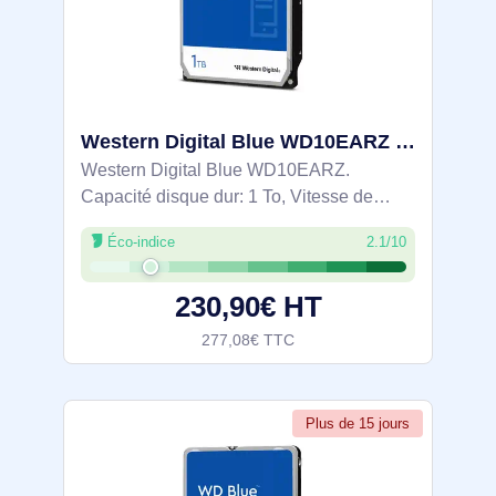
Western Digital Blue WD10EARZ disque dur 1 To 5400 tr/min 64 Mo 3.5" Série ATA III
Western Digital Blue WD10EARZ.
Capacité disque dur: 1 To, Vitesse de
rotation du disque dur: 5400 tr/min, Taille
Éco-indice
2.1/10
du tampon du lecteur de stockage: 64 Mo,
Taille du disque dur: 3.5", Interface: Série
230,90€ HT
277,08€ TTC
Plus de 15 jours