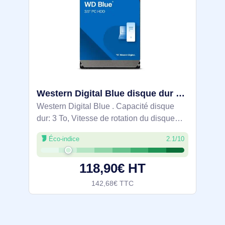
Western Digital Blue disque dur 3 To 5400 tr/min 256 Mo 3.5" SATA - WD30EZAX
Western Digital Blue . Capacité disque
dur: 3 To, Vitesse de rotation du disque
dur: 5400 tr/min, Taille du tampon du
Éco-indice
2.1/10
lecteur de stockage: 256 Mo, Taille du
disque dur: 3.5", Interface: SATA
118,90€ HT
142,68€ TTC