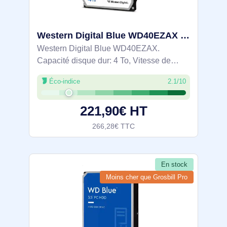
Western Digital Blue WD40EZAX disque dur 4 To 5400 tr/min 3.5" Série ATA III
Western Digital Blue WD40EZAX.
Capacité disque dur: 4 To, Vitesse de
rotation du disque dur: 5400 tr/min, Taille
Éco-indice
2.1/10
du disque dur: 3.5", Interface: Série ATA III
221,90€ HT
266,28€ TTC
En stock
Moins cher que Grosbill Pro