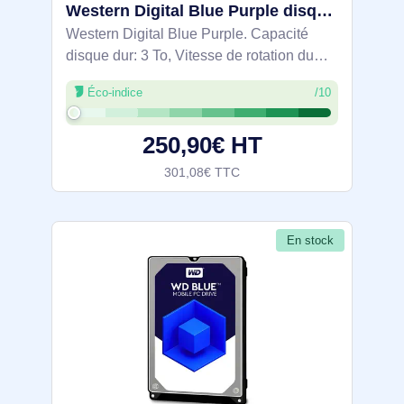
Western Digital Blue Purple disque dur 3 To 5400 tr/min 64 Mo 3.5" Série ATA III - WD33PURZ
Western Digital Blue Purple. Capacité
disque dur: 3 To, Vitesse de rotation du
disque dur: 5400 tr/min, Taille du tampon
Éco-indice
/10
du lecteur de stockage: 64 Mo, Taille du
disque dur: 3.5", Interface: Série
250,90€ HT
301,08€ TTC
En stock