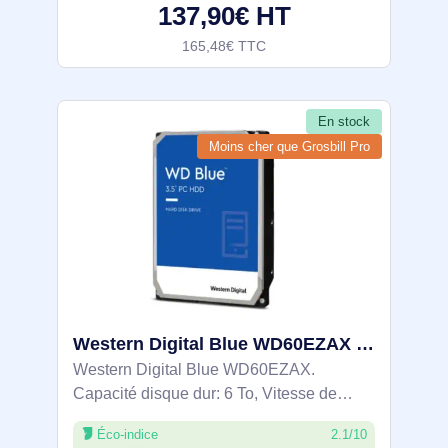
137,90€ HT
165,48€ TTC
En stock
Moins cher que Grosbill Pro
Western Digital Blue WD60EZAX disque dur 6 To 5400 tr/min 256 Mo 3.5"
Western Digital Blue WD60EZAX.
Capacité disque dur: 6 To, Vitesse de
rotation du disque dur: 5400 tr/min, Taille
Éco-indice
2.1/10
du tampon du lecteur de stockage: 256