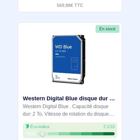
569,88€ TTC
En stock
Western Digital Blue disque dur 2 To 7200 tr/min 256 Mo 3.5" SATA - WD20EZBX
Western Digital Blue . Capacité disque
dur: 2 To, Vitesse de rotation du disque
dur: 7200 tr/min, Taille du tampon du
Éco-indice
2.1/10
lecteur de stockage: 256 Mo, Taille du
disque dur: 3.5", Interface: SATA