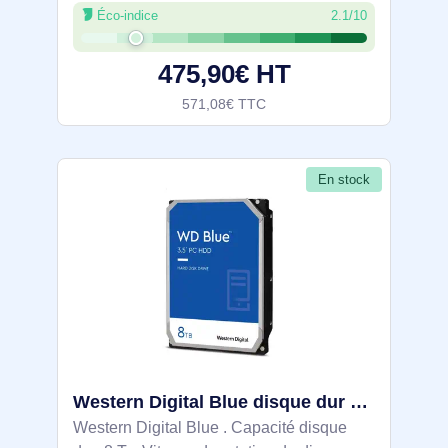
Éco-indice
2.1/10
du tampon du lecteur de stockage: 512
Mo, Taille du disque dur: 3.5", Interface:
475,90€ HT
571,08€ TTC
En stock
Western Digital Blue disque dur 8 To 5640 tr/min 256 Mo 3.5" Série ATA III - WD80EAAZ
Western Digital Blue . Capacité disque