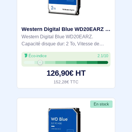
Western Digital Blue WD20EARZ disque dur 2 To 5400 tr/min 64 Mo 3.5" Série ATA III
Western Digital Blue WD20EARZ.
Capacité disque dur: 2 To, Vitesse de
rotation du disque dur: 5400 tr/min, Taille
Éco-indice
2.1/10
du tampon du lecteur de stockage: 64 Mo,
Taille du disque dur: 3.5", Interface: Série
126,90€ HT
152,28€ TTC
En stock