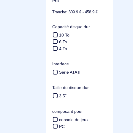
WD_BLACK
Voir plus
Prix
Tranche: 309.9 € - 458.9 €
Capacité disque dur
10 To
6 To
4 To
Interface
Série ATA III
Taille du disque dur