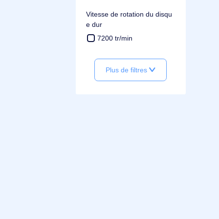
3.5"
composant pour
console de jeux
PC
Vitesse de rotation du disqu
e dur
7200 tr/min
Plus de filtres