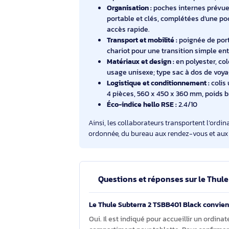
configuration orientée usages profess
un format adapté aux environnements 
Compatibilité appareils :
compar
une tablette, afin de transpor
long de la journée.
Capacité et format :
volume 15 
x profondeur x hauteur) et poi
Organisation :
poches internes 
portable et clés, complétées d
accès rapide.
Transport et mobilité :
poignée 
chariot pour une transition sim
Matériaux et design :
en polyes
usage unisexe; type sac à dos
Logistique et conditionnement 
4 pièces, 560 x 450 x 360 mm, p
Éco-indice hello RSE :
2.4/10
Ainsi, les collaborateurs transportent 
ordonnée, du bureau aux rendez-vous e