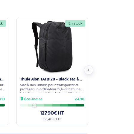
Voir moins
.
Voir moins
 vie citadine. Les poches zippées, la poche
e épaule et les poignées apportent de la
En stock
En stock