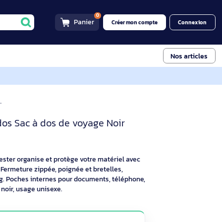
0
Panier
Créer mon compt
 à dos de voyage Noir Polyester
TSBB401 Sac à dos PC 16 pouc
ack sac à dos Sac à dos de voyage Noir
 à dos en polyester organise et protège votre matériel avec
oche tablette. Fermeture zippée, poignée et bretelles,
lume 15 L, 1,05 kg. Poches internes pour documents, téléphone,
25 mm, coloris noir, usage unisexe.