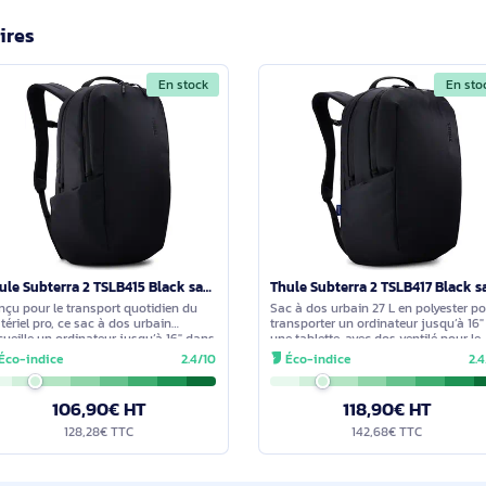
ume et le poids du Thule Subterra 2 TSBB401 Black ?
m (largeur x profondeur x hauteur). Volume : 15 L. Poids : 1,05 kg
convient-il pour un usage quotidien en ville ?
ir monochromatique et sa conception unisexe s’adaptent bien à la
ilitent le rangement, tandis que la fermeture à glissière, la sangl
imilaires
En stock