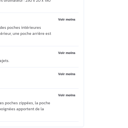
 voyage Noir Polyester
Poser une question
Voir moins
book, et il dispose aussi d’un
u compartiment ordinateur : 250 x 20 x 190
cessoires ?
Voir moins
es, ainsi que des poches intérieures
oche). À l’extérieur, une poche arrière est
Voir moins
ent lors des trajets.