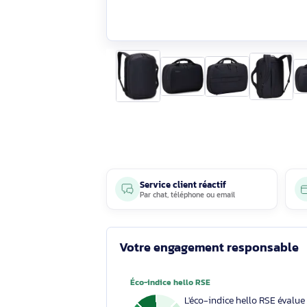
Service client réactif
Par
chat
,
téléphone
ou
email