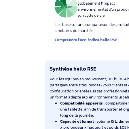
Votre engagement respons
Éco-indice hello RSE
L'éco-indice hello RSE
globalement l'impact
2.4
/10
environnemental d'un
son cycle de vie.
Il se base sur une comparaison des 
similaires du marché.
Comprendre l'éco-indice hello RS
Synthèse hello RSE
Pour les équipes en mouvement, le T
partagées entre sites, rendez-vous cli