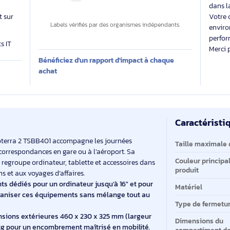
able
Des labels exigeants pour un impact maîtrisé
 évalue
Impact carbone inconnu
 produit sur
Labels vérifiés par des organismes indépendants.
produits IT
Bénéficiez d'un rapport d'impact à chaque
E
achat
Ca
Ca
hule Subterra 2 TSBB401 accompagne les journées
Ta
ents et correspondances en gare ou à l’aéroport. Sa
Co