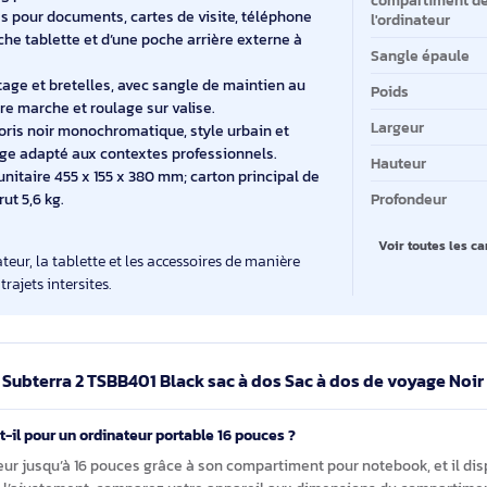
ionnels regroupe ordinateur, tablette et accessoires dans
pr
urbains et aux voyages d’affaires.
timents dédiés pour un ordinateur jusqu’à 16" et pour
Ma
ter et organiser ces équipements sans mélange tout au
Ty
L, dimensions extérieures 460 x 230 x 325 mm (largeur
Di
ds 1,05 kg pour un encombrement maîtrisé en mobilité.
co
prévues pour documents, cartes de visite, téléphone
l'
’une poche tablette et d’une poche arrière externe à
Sa
de portage et bretelles, avec sangle de maintien au
Po
ple entre marche et roulage sur valise.
La
ter, coloris noir monochromatique, style urbain et
 de voyage adapté aux contextes professionnels.
Ha
:
colis unitaire 455 x 155 x 380 mm; carton principal de
oids brut 5,6 kg.
Pr
V
l’ordinateur, la tablette et les accessoires de manière
t aux trajets intersites.