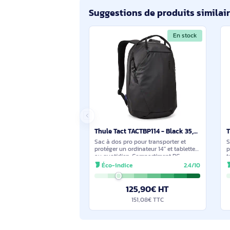
Thule Subterra 2 TSTB434 BLACK sac à dos Sac à dos de voyage Noir Polyester
Conçu pour les déplacements pro, ce
sac à dos urbain 26 L protège et
organise votre équipement.
Compartiments dédiés pour ordinateur
Éco-indice
2.4/10
jusqu'à 16" et tablette, poches internes
(téléphone, documents,
115,90€ HT
139,08€ TTC
Suggestions de produits sim
En stock