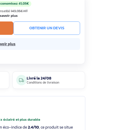
,90€
Économisez 41,05€
HT
TC
· Prix public conseillé
149,95€ HT
ous 15 jours
En savoir plus
R AU PANIER
OBTENIR UN DEVIS
sans frais.
En savoir plus
5 avis
Livré le
24/08
clients
Conditions de livraison