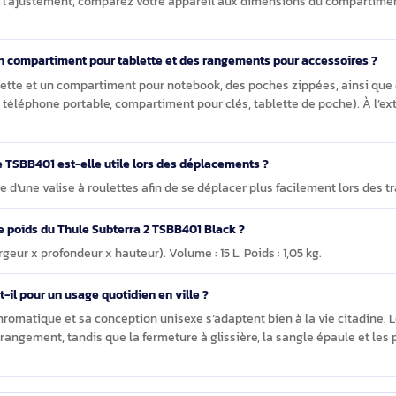
 Thule Subterra 2 TSBB401 Black sac à dos Sac à dos de
onvient-il pour un ordinateur portable 16 pouces ?
n ordinateur jusqu’à 16 pouces grâce à son compartiment pour note
nfirmer l’ajustement, comparez votre appareil aux dimensions d
e-t-il un compartiment pour tablette et des rangements pour ac
ur tablette et un compartiment pour notebook, des poches zippé
visite, téléphone portable, compartiment pour clés, tablette de p
 modèle TSBB401 est-elle utile lors des déplacements ?
a poignée d’une valise à roulettes afin de se déplacer plus facilem