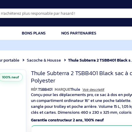
CATION
BONS PLANS
NOS PARTENAIRES
dinateur portable
Sacoche & Housse
Thule Subterra 2 TSBB401 Black sac à dos Sac
Thule Subterra 2 
Thule Subterra 2 TSBB401 Bl
100% neuf
Polyester
RÉF.
TSBB401
MARQUE
Thule
Voir descriptif
Conçu pour les déplacements pro, ce sac
un compartiment ordinateur 16" et une p
sangle pour trolley et poche arrière. Vo
clés et cartes. Dimensions 460 x 230 x 3