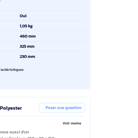
oduit
tériel
Polyester
pe de fermeture
Fermeture à glissière
mensions du
250 x 20 x 190 mm
mpartiment de
ordinateur
ngle épaule
Oui
ids
1,05 kg
rgeur
460 mm
uteur
325 mm
ofondeur
230 mm
oir toutes les caractéristiques