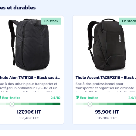
Thule Subterra 2 TSLB415 Black sac à dos Sac à dos normal Noir Polyester
Conçu pour le transport quotidien du
Sac à dos urbain 27 
matériel pro, ce sac à dos urbain
transporter un ordin
accueille un ordinateur jusqu’à 16" dans
une tablette, avec do
un compartiment 250×20×375 mm et
confort. Compartime
Éco-indice
2.4/10
Éco-indice
une tablette dédiée. Poches pour
poches internes (do
téléphone, documents,
clés,
106,90€ HT
118,9
128,28€ TTC
142,6
ilaires et durables
En stock