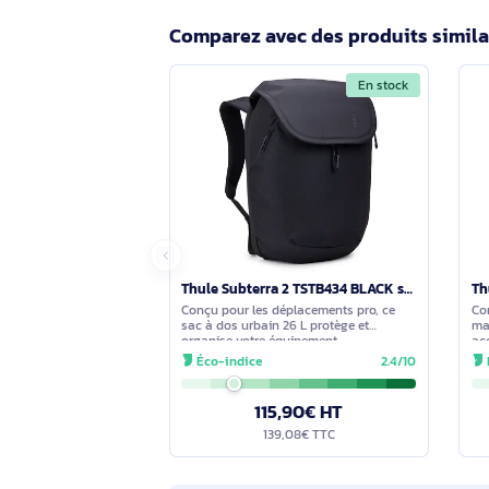
Quelles sont les dimensions, le vol
Dimensions du sac : 460 x 230 x 325 m
Le style urbain du Thule Subterra 2 
Oui. Son style Urbain, le coloris No
arrière et l’organisation interne fac
praticité au quotidien.
Comparez avec des produits s
En stock