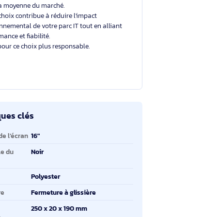
Un choix éclairé et plus durable
Avec un éco-indice de
2.4/10
, ce produit se situe
dans la moyenne du marché.
Votre choix contribue à réduire l'impact
environnemental de votre parc IT tout en alliant
performance et fiabilité.
Merci pour ce choix plus responsable.
ractéristiques clés
ractéristiques clés
ille maximale de l’écran
16"
uleur principale du
Noir