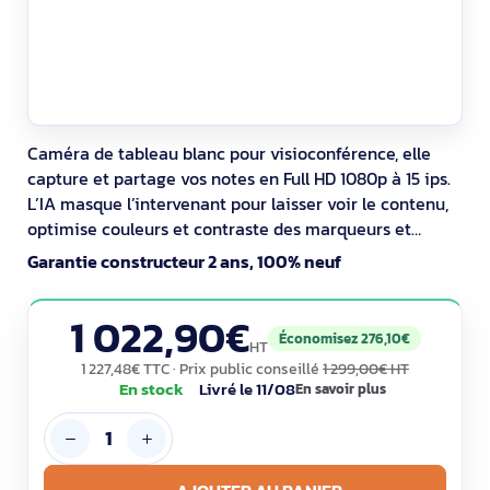
Caméra de tableau blanc pour visioconférence, elle
capture et partage vos notes en Full HD 1080p à 15 ips.
L’IA masque l’intervenant pour laisser voir le contenu,
optimise couleurs et contraste des marqueurs et
détecte les mémos. Partage déclenchable via bouton
Garantie constructeur 2 ans, 100% neuf
Bluetooth. Intégration avec Microsoft Teams et Zoom
Rooms. Fixation murale et câbles inclus.
1 022,90€
Économisez 276,10€
HT
1 227,48€ TTC
· Prix public conseillé
1 299,00€ HT
En stock
Livré le 11/08
En savoir plus