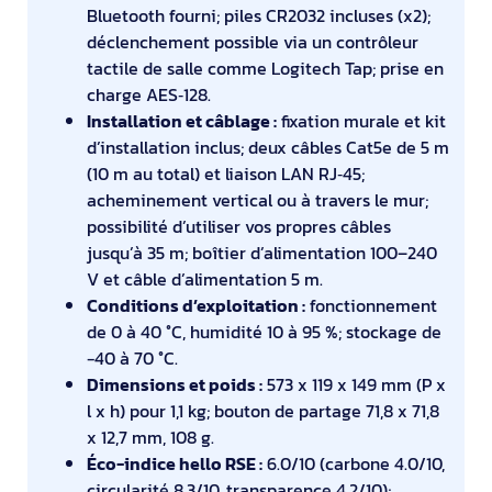
Bluetooth fourni; piles CR2032 incluses (x2);
déclenchement possible via un contrôleur
tactile de salle comme Logitech Tap; prise en
charge AES‑128.
Installation et câblage :
fixation murale et kit
d’installation inclus; deux câbles Cat5e de 5 m
(10 m au total) et liaison LAN RJ‑45;
acheminement vertical ou à travers le mur;
possibilité d’utiliser vos propres câbles
jusqu’à 35 m; boîtier d’alimentation 100–240
V et câble d’alimentation 5 m.
Conditions d’exploitation :
fonctionnement
de 0 à 40 °C, humidité 10 à 95 %; stockage de
−40 à 70 °C.
Dimensions et poids :
573 x 119 x 149 mm (P x
l x h) pour 1,1 kg; bouton de partage 71,8 x 71,8
x 12,7 mm, 108 g.
Éco-indice hello RSE :
6.0/10 (carbone 4.0/10,
circularité 8.3/10, transparence 4.2/10);