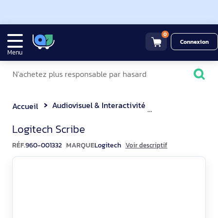
0
Connexion
Menu
Audiovisuel & Interactivité
Visioconférence
Accueil
Logitech Scribe Caméra Tab
Logitech Scribe
RÉF.
960-001332
MARQUE
Logitech
Voir descriptif