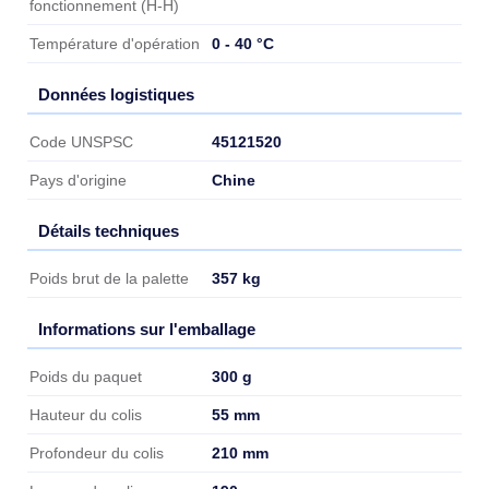
fonctionnement (H-H)
0 - 40 °C
Température d'opération
Données logistiques
Données logistiques
45121520
Code UNSPSC
Chine
Pays d'origine
Détails techniques
Détails techniques
357 kg
Poids brut de la palette
Informations sur l'emballage
Informations sur l'emballage
300 g
Poids du paquet
55 mm
Hauteur du colis
210 mm
Profondeur du colis