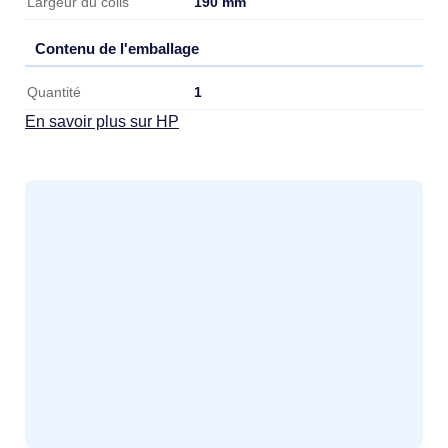
190 mm
Largeur du colis
Contenu de l'emballage
Contenu de l'emballage
1
Quantité
En savoir plus sur HP