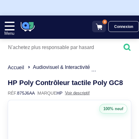
0
Connexion
Menu
Audiovisuel & Interactivité
Visioconférence
Accueil
875J
HP Poly Contrôleur tactile Poly GC8
RÉF.
875J6AA
MARQUE
HP
Voir descriptif
100% neuf