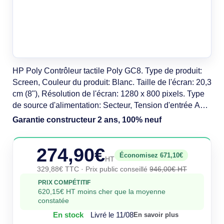
HP Poly Contrôleur tactile Poly GC8. Type de produit:
Screen, Couleur du produit: Blanc. Taille de l'écran: 20,3
cm (8"), Résolution de l'écran: 1280 x 800 pixels. Type
de source d'alimentation: Secteur, Tension d'entrée AC:
100 - 240 V, Fréquence d'entrée AC: 50 - 60 Hz.
Garantie constructeur 2 ans, 100% neuf
Largeur: 205 mm, Profondeur: 123 mm, Hauteur: 112
mm. Pays d'origine: Chine
274,90€
Économisez 671,10€
HT
329,88€ TTC
· Prix public conseillé
946,00€ HT
PRIX COMPÉTITIF
620,15€ HT moins cher que la moyenne
constatée
En stock
Livré le 11/08
En savoir plus