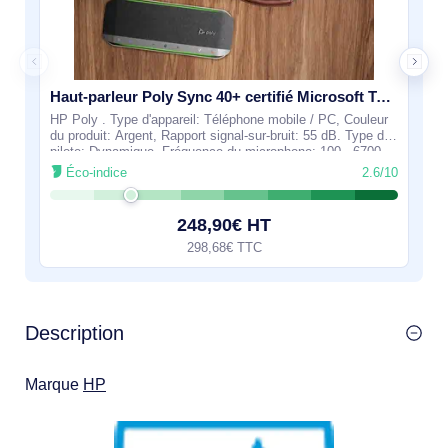
Haut-parleur Poly Sync 40+ certifié Microsoft Teams USB-A USB-C +adaptateur BT700 USB-A - 218764-01
HP Poly . Type d'appareil: Téléphone mobile / PC, Couleur
du produit: Argent, Rapport signal-sur-bruit: 55 dB. Type de
pilote: Dynamique. Fréquence du microphone: 100 - 6700
Hz, Type de direction de
Éco-indice
2.6/10
248,90€ HT
298,68€ TTC
Description
Marque
HP