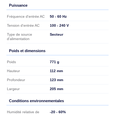
Puissance
Puissance
50 - 60 Hz
Fréquence d'entrée AC
100 - 240 V
Tension d'entrée AC
Secteur
Type de source
d'alimentation
Poids et dimensions
Poids et dimensions
771 g
Poids
112 mm
Hauteur
123 mm
Profondeur
205 mm
Largeur
Conditions environnementales
Conditions environnementales
-20 - 60%
Humidité relative de