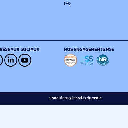
N’attendez pas !
Connectez-vous ou créez votre compte pour bénéficier de l’ens
Je me connecte
Je crée mon compt
MON COMPTE
AIDE
Livraison et suivi
Liens utiles
Garantie et SAV
Nous contacter
Modes de paiement
Finn, notre chatbot
Retourner un produit
Accessibilité (Lisio)
FAQ