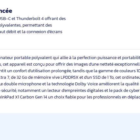
forcée
Construction
 telles qu’un lecteur d’empreintes digitales
Le capot en fibre de
ateforme sécurisée TPM 2.0 garantissent
en conservant un prof
 données.
qui voyagent fréqu
é avancée
rs ports USB-C et Thunderbolt 4 offrant des
ivité polyvalentes, permettant des
ées à haut débit et la connexion d'écrans
un ordinateur portable polyvalent qui allie à la perfection puissan
 points, cet appareil est conçu pour offrir des images d'une nettet