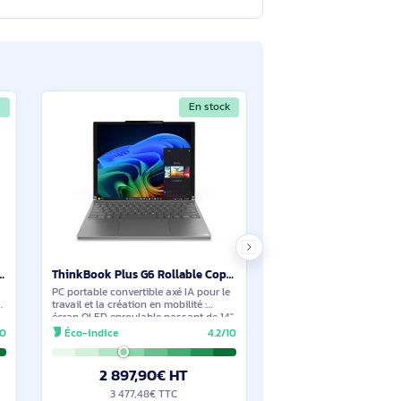
 355 14p WUXGA Touch 32Go
Poser une question
tions à travers le formulaire ci-dessous. Notre équipe
En stock
En stock
Lenovo Yoga Book 9 14IAH10 Intel Core Ultra 7 255H Hybride (2-en-1) 35,6 cm (14") Écran tactile 2.8K - 83KJ002YFR
ThinkBook Plus G6 Rollable Copilot+ PC - 21TR0000FR