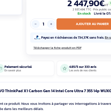
Garantie constructeur , 100% neuf
2 447
2 937,48€ T
En sto
AJOUTE
Payez en 4 échéances de 734,37€ 
Télécharger la fiche produit en PDF
Paiement sécurisé
4.85/5 sur 33
En savoir plus
Les avis de nos 