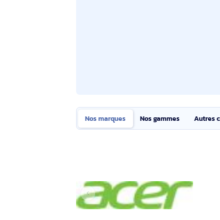
antireflet, associé à la technologie Eye
des couleurs.Équipé d'un processeur Inte
multitâche et aux charges de travail inte
vidéo et les présentations. Les fonctionn
des informations sensibles, faisant du L