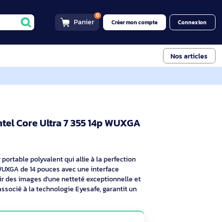
0
Panier
Créer mon compt
WUXGA Touch 32Go
Gen 14 Intel Core Ultra 7 355 14p WUXGA
21V700A3FR
tel Gra
criptif
un ordinateur portable polyvalent qui allie à la perfection
erbe écran IPS WUXGA de 14 pouces avec une interface
 conçu pour offrir des images d'une netteté exceptionnelle et
an antireflet, associé à la technologie Eyesafe, garantit un