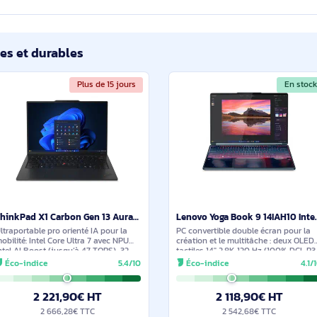
e LENOVO ThinkPad X1 Carbon Gen 14 Intel Core Ultra 7
cernant ce produit. Nous vous invitons à partager vos interroga
détaillée dans les meilleurs délais.
ilaires et durables
Plus de 15 jours
ThinkPad X1 Carbon Gen 13 Aura Edition Copilot+ PC - 21NS004LFR