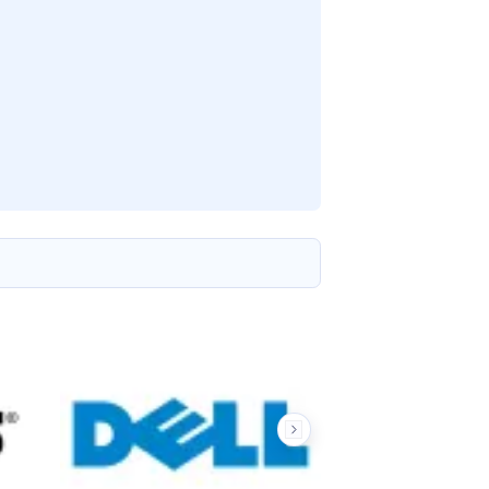
mme de couleurs 100 % sRGB permet une reproduction éclatante
To, cet ordinateur portable offre des performances adaptées au
nt la qualité audio, ce qui le rend parfait pour les appels
le pack de cybersécurité ThinkShield, garantissent la protection
onnels en déplacement.