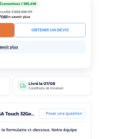
,90€
Économisez 1 385,43€
HT
TC
· Prix public conseillé
3 833,33€ HT
ck
Livré le 07/08
En savoir plus
R AU PANIER
OBTENIR UN DEVIS
sans frais.
En savoir plus
3 avis
Livré le
07/08
clients
Conditions de livraison