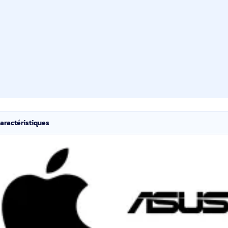
safe, garantit un confort d'utilisation prolongée, tandis que la ga
l Core Ultra 7, de 32 Go de mémoire vive LPDDR5X et d'un SSD de 1 
nsives. Le double microphone et la technologie Dolby Voice améliore
alités de sécurité, notamment un lecteur d'empreintes digitales et 
enovo ThinkPad X1 Carbon Gen 14 un choix fiable pour les professi