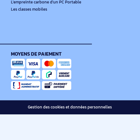
emble de nos offres.
e
TOUS NOS CONSEILS ACHAT
Le guide simplifié de l'achat
responsable
Comment décarboner les achats IT
Combiner numérique et éducation
L'empreinte carbone d'un PC Portable
Les classes mobiles