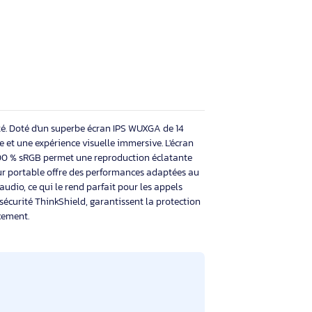
 robuste
 carbone offre une grande résistance tout
il léger, idéal pour les professionnels
emment.
ce et portabilité. Doté d'un superbe écran IPS WUXGA de 14
é exceptionnelle et une expérience visuelle immersive. L'écran