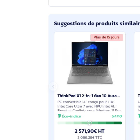
Questions et réponses sur l
512Go SSD M.2 Intel Gra
Aucune question n'a été formulée con
s'engage à vous fournir une réponse 
Suggestions de produits sim
Plus de 15 jours
ThinkPad X1 2-in-1 Gen 10 Aura Edition Copilot+ PC - 21NU002BFR