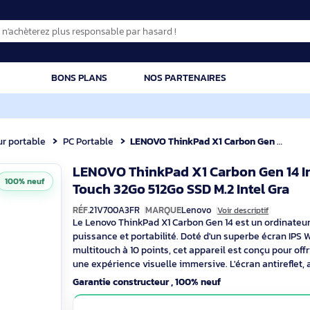
CATION
BONS PLANS
NOS PARTENAIRES
dinateur portable
PC Portable
LENOVO ThinkPad X1 Carbon Gen 14 Intel Core Ultra 7 355 14p 
LENOVO ThinkPad X1 Carbon 
100% neuf
Touch 32Go 512Go SSD M.2 In
RÉF.
21V700A3FR
MARQUE
Lenovo
Voir des
Le Lenovo ThinkPad X1 Carbon Gen 14 est 
puissance et portabilité. Doté d'un sup
multitouch à 10 points, cet appareil est
une expérience visuelle immersive. L'écr