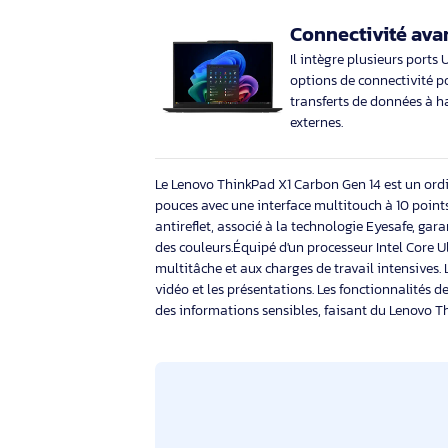
Sécurité ren
Des fonctionnalités
et un module de pl
la sécurité de vos
Connectivit
Il intègre plusieu
options de connect
transferts de donn
externes.
Le Lenovo ThinkPad X1 Carbon Gen 14 est 
pouces avec une interface multitouch à 10