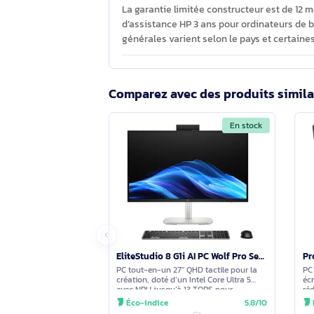
Oui. L’écran 23,8" IPS Full HD (1920 ×
couverture colorimétrique NTSC de 7
Quelles connexions et quels ports so
La connectique est complète : 2 ports
(10/100/1000 Mbit/s) et un combo casqu
sont fournis dans la boîte.
Quelle couverture de garantie et d’
La garantie limitée constructeur est 
d’assistance HP 3 ans pour ordinate
générales varient selon le pays et ce
Comparez avec des produits s
En stock