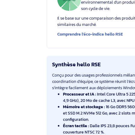
Éco-indice hello RSE
L'éco-indice hello RSE
globalement l'impact
5.5
/10
environnemental d'un
son cycle de vie.
Il se base sur une comparaison des 
similaires du marché.
Comprendre l'éco-indice hello RS
Synthèse hello RSE
Conçu pour des usages professionnels
coordination d’équipe, ce système réuni
s’intègre facilement aux déploiements 
Processeur et IA :
Intel Core Ult