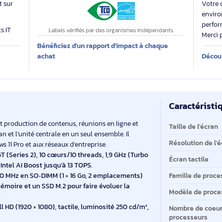
Des labels exigeants pour un impact maîtrisé
 évalue
Impact carbone inconnu
 produit sur
produits IT
Labels vérifiés par des organismes indépendants.
Bénéficiez d'un rapport d'impact à chaque
E
achat
Ca
Ca
 mêlant production de contenus, réunions en ligne et
Ta
t l’écran et l’unité centrale en un seul ensemble. Il
Ré
Windows 11 Pro et aux réseaux d’entreprise.
ra 5 225T (Series 2), 10 cœurs/10 threads, 1,9 GHz (Turbo