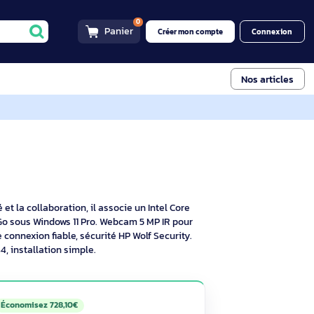
0
Panier
Créer mon compt
 AI PC
i PC tout-en-un Core Ultra 5 
tif
 la productivité et la collaboration, il associe un Intel Core
 SSD NVMe 512 Go sous Windows 11 Pro. Webcam 5 MP IR pour
ernet pour une connexion fiable, sécurité HP Wolf Security.
act, HDMI/USB4, installation simple.