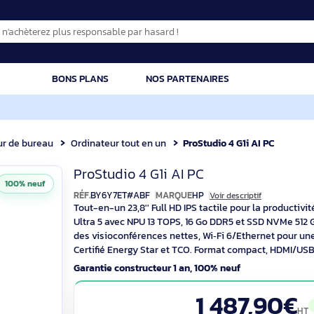
CATION
BONS PLANS
NOS PARTENAIRES
dinateur de bureau
Ordinateur tout en un
ProStudio 4 G1i
HP ProStudio 4 G1
ProStudio 4 G1i AI PC
100% neuf
RÉF.
BY6Y7ET#ABF
MARQUE
HP
Voir descrip
Tout-en-un 23,8'' Full HD IPS tactile pour
Ultra 5 avec NPU 13 TOPS, 16 Go DDR5 et
des visioconférences nettes, Wi‑Fi 6/Eth
Certifié Energy Star et TCO. Format comp
Garantie constructeur 1 an, 100% neuf