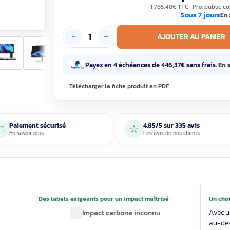
1 48
1 785,48€ T
S
AJOUTE
Payez en 4 échéances de 446,37€
Télécharger la fiche produit en PDF
Paiement sécurisé
4.85/5 sur 33
En savoir plus
Les avis de nos 
able