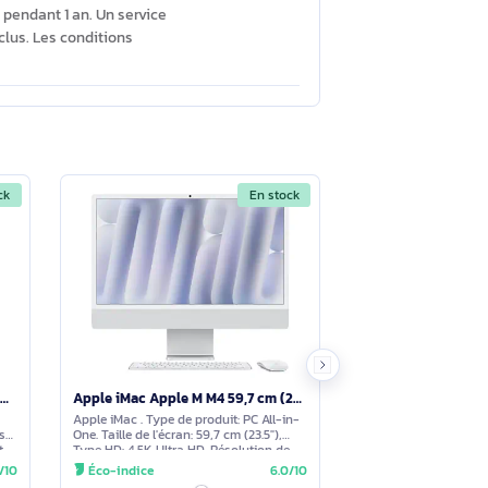
 affiche une luminosité de 250 cd/m² et une
iques et écrans ?
Voir moins
B‑A 3.2 Gen 2, 2 USB‑A 3.2 Gen 1, 1 RJ‑45
tooth 5.4. Un clavier et une souris filaires
Voir moins
ration sur site pendant 1 an. Un service
diqué comme inclus. Les conditions
En stock
En stock