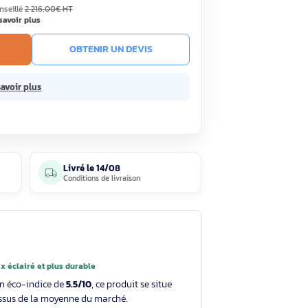
7,90€
Économisez 728,10€
HT
TC
· Prix public conseillé
2 216,00€ HT
ous 7 jours
En savoir plus
R AU PANIER
OBTENIR UN DEVIS
 sans frais.
En savoir plus
5 avis
Livré le
14/08
clients
Conditions de livraison