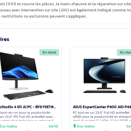
 1080) est tactile pour des interactions directes et naturelles. Il
2 %, pour des contenus nets et agréables à consulter.
nt disponibles sur le HP ProStudio 4 G1i AI PC pour mes périphér
 HDMI, 1 USB4 Gen 3×2, 1 USB‑C 3.2 Gen 2x2, 1 USB‑C 3.2 Gen 2, 2 US
e/micro. Côté sans‑fil, il intègre le Wi‑Fi 6 (802.11ax) et le Blue
assistance HP accompagne le ProStudio 4 G1i AI PC ?
de 12 mois (1/1/1) et couvre les pièces, la main-d’œuvre et la répa
urs de bureau avec intervention sur site (JOS) est également in
rtaines restrictions ou exclusions peuvent s’appliquer.
imilaires
En stock