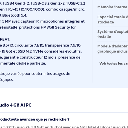
Éc
ec NPU Intel AI Boost jusqu’à 13 TOPS.
R5 5600 MHz en SO‑DIMM (1 × 16 Go, 2 emplacements)
Fa
slots mémoire et un SSD M.2 pour faire évoluer la
Mo
uces Full HD (1920 × 1080), tactile, luminosité 250 cd/m²,
No
pr
(1.4/2.1), 1 USB4 Gen 3×2, 1 USB‑C 3.2 Gen 2x2, 1 USB‑C 3.2
Mé
B‑A 3.2 Gen 1, RJ‑45 (10/100/1000), combo casque/micro;
E‑VT) et Bluetooth 5.4.
Ca
ebcam 5 MP avec capteur IR, microphones intégrés et
st
1 Pro préinstallé; protections HP Wolf Security for
Sy
in
 STAR, EPEAT.
carbone 3.5/10, circularité 7.1/10, transparence 7.6/10.
Mo
ts, 1×16 Go) et SSD M.2 NVMe considérés évolutifs;
gr
menté; garantie constructeur 12 mois; présence de
ironnementale dédiée partielle.
V
une connectique variée pour soutenir les usages de