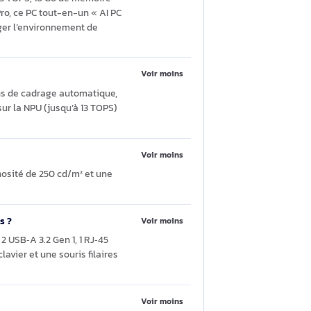
Poser une question
Voir moins
I Boost jusqu’à 13 TOPS, 16 Go de mémoire
c Windows 11 Pro, ce PC tout-en-un « AI PC
en outre à protéger l’environnement de
Voir moins
s. Les fonctions de cadrage automatique,
et s’exécutent sur la NPU (jusqu’à 13 TOPS)
Voir moins