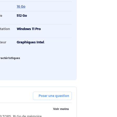
ran tactile
Oui
mille de processeur
Intel Core Ultra 5
dèle de processeur
225T
mbre de coeurs de
10
ocesseurs
moire interne
16 Go
pacité totale de
512 Go
ockage
stème d'exploitation
Windows 11 Pro
stallé
dèle d'adaptateur
Graphiques Intel
aphique inclus
oir toutes les caractéristiques