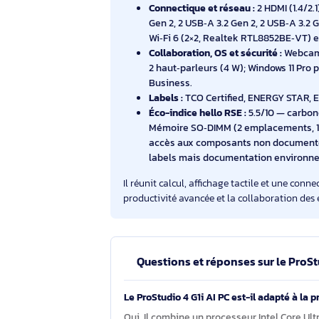
4,9 GHz), 20 Mo de cache L3, av
Mémoire et stockage :
16 Go DD
et SSD M.2 NVMe 512 Go, avec 2 
configuration.
Écran tactile :
Dalle IPS 23,8 po
couverture NTSC 72 %.
Connectique et réseau :
2 HDMI 
Gen 2, 2 USB‑A 3.2 Gen 2, 2 US
Wi‑Fi 6 (2×2, Realtek RTL8852B
Collaboration, OS et sécurité :
W
2 haut‑parleurs (4 W); Windows 1
Business.
Labels :
TCO Certified, ENERGY
Éco-indice hello RSE :
5.5/10 — 
Mémoire SO‑DIMM (2 emplacemen
accès aux composants non docu
labels mais documentation env
Il réunit calcul, affichage tactile et 