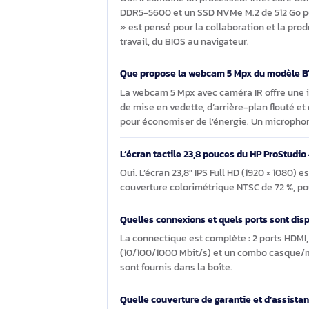
productivité avancée et la collaborat
Questions et réponses sur le
Le ProStudio 4 G1i AI PC est-il adap
Oui. Il combine un processeur Intel 
DDR5-5600 et un SSD NVMe M.2 de 512
» est pensé pour la collaboration et
travail, du BIOS au navigateur.
Que propose la webcam 5 Mpx du mo
La webcam 5 Mpx avec caméra IR offr
de mise en vedette, d’arrière-plan fl
pour économiser de l’énergie. Un mic
L’écran tactile 23,8 pouces du HP ProS