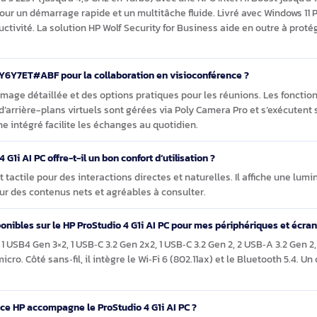
ion des équipes.
 ProStudio 4 G1i AI PC
té à la productivité avancée que je recherche ?
Core Ultra 5 225T (jusqu’à 4,9 GHz en Turbo) avec une NPU Intel A
 Go pour un démarrage rapide et un multitâche fluide. Livré ave
 la productivité. La solution HP Wolf Security for Business aide 
dèle BY6Y7ET#ABF pour la collaboration en visioconférence ?
e une image détaillée et des options pratiques pour les réunion
outé et d’arrière-plans virtuels sont gérées via Poly Camera Pro 
rophone intégré facilite les échanges au quotidien.
tudio 4 G1i AI PC offre-t-il un bon confort d’utilisation ?