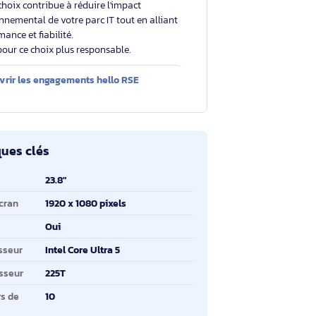
Un choix éclairé et plus durable
Avec un éco-indice de
5.5/10
, ce produit se situe
au-dessus de la moyenne du marché.
Votre choix contribue à réduire l'impact
environnemental de votre parc IT tout en alliant
performance et fiabilité.
Merci pour ce choix plus responsable.
Découvrir les engagements hello RSE
ractéristiques clés
ractéristiques clés
ille de l'écran
23.8"
solution de l'écran
1920 x 1080 pixels