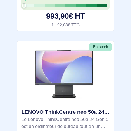
1080 pixels, Type de panneau: IPS.
Famille de processeur: Intel® Core™ i5.
993,90€ HT
1 192,68€ TTC
En stock
LENOVO ThinkCentre neo 50a 24 Gen 5 Intel Core 5 210H 23.8p FHD 8Go 256Go SSD M.2 Intel Graphics W11 - 12SC00EKFR
Le Lenovo ThinkCentre neo 50a 24 Gen 5
est un ordinateur de bureau tout-en-un