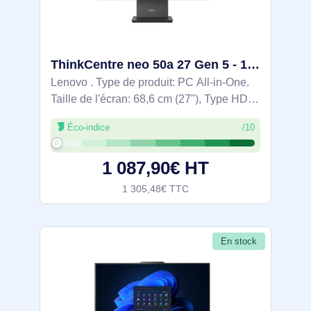
ThinkCentre neo 50a 27 Gen 5 - 12SB000FGE
Lenovo . Type de produit: PC All-in-One.
Taille de l'écran: 68,6 cm (27"), Type HD:
Full HD, Résolution de l'écran: 1920 x
Éco-indice
/10
1080 pixels, Type de panneau: IPS.
Famille de processeur: Intel® Core™ i5.
1 087,90€ HT
1 305,48€ TTC
En stock