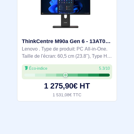
ThinkCentre M90a Gen 6 - 13AT0021FR
Lenovo . Type de produit: PC All-in-One.
Taille de l'écran: 60,5 cm (23.8"), Type HD:
Full HD, Résolution de l'écran: 1920 x
Éco-indice
5.3/10
1080 pixels, Écran tactile, Type de
panneau: IPS. Famille de processeur:
1 275,90€ HT
1 531,08€ TTC