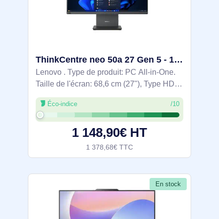
ThinkCentre neo 50a 27 Gen 5 - 12SB000HGE
Lenovo . Type de produit: PC All-in-One.
Taille de l'écran: 68,6 cm (27"), Type HD:
Full HD, Résolution de l'écran: 1920 x
Éco-indice
/10
1080 pixels, Type de panneau: IPS.
Famille de processeur: Intel® Core™ i7.
1 148,90€ HT
1 378,68€ TTC
En stock