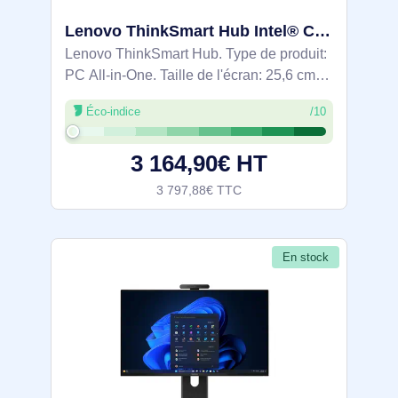
Lenovo ThinkSmart Hub Intel® Core™ i5 i5-8365UE 25,6 cm (10.1") 1920 x 1200 pixels Écran tactile PC - 11H1000KMT
Lenovo ThinkSmart Hub. Type de produit:
PC All-in-One. Taille de l'écran: 25,6 cm
(10.1"), Type HD: Full HD, Résolution de
Éco-indice
/10
l'écran: 1920 x 1200 pixels, Écran tactile.
Famille de processeur: Intel®
3 164,90€ HT
3 797,88€ TTC
En stock