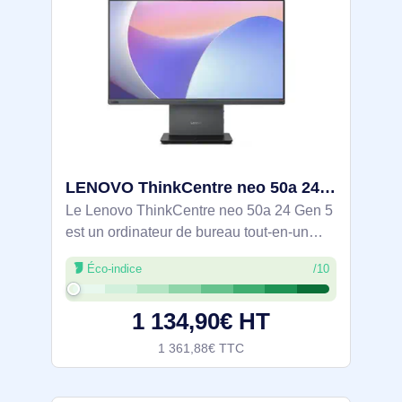
LENOVO ThinkCentre neo 50a 24 Gen 5 Intel Core 5 210H 23.8p FHD 16Go 512Go SSD M.2 Intel Graphics W1 - 12SC00D0FR
Le Lenovo ThinkCentre neo 50a 24 Gen 5
est un ordinateur de bureau tout-en-un
conçu pour améliorer la productivité grâce
Éco-indice
/10
à son design élégant et ses performances
puissantes. Doté d'un écran LED Full
1 134,90€ HT
1 361,88€ TTC