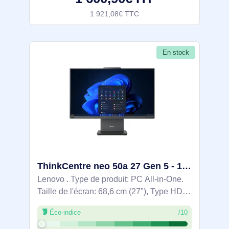
1 921,08€ TTC
En stock
ThinkCentre neo 50a 27 Gen 5 - 12SB000SGE
Lenovo . Type de produit: PC All-in-One.
Taille de l'écran: 68,6 cm (27"), Type HD:
Full HD, Résolution de l'écran: 1920 x
Éco-indice
/10
1080 pixels, Type de panneau: IPS.
Famille de processeur: Intel® Core™ i7.