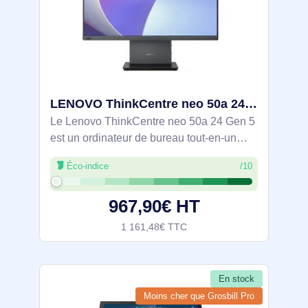
LENOVO ThinkCentre neo 50a 24 Gen 5 Intel Core 5 210H 23.8p FHD 8Go 256Go SSD M.2 Intel Graphics W11 - 12SC00EHFR
Le Lenovo ThinkCentre neo 50a 24 Gen 5
est un ordinateur de bureau tout-en-un
conçu pour améliorer la productivité grâce
Éco-indice
/10
à son design élégant et ses performances
puissantes. Doté d'un écran LED Full
967,90€ HT
1 161,48€ TTC
En stock
Moins cher que Grosbill Pro