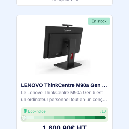
En stock
LENOVO ThinkCentre M90a Gen 6 Intel Core Ultra 7 265 23.8p FHD 16Go 512Go SSD M.2 2280 PCIe Intel Gr - 13AT002RFR
Le Lenovo ThinkCentre M90a Gen 6 est
un ordinateur personnel tout-en-un conçu
pour améliorer la productivité et
Éco-indice
/10
rationaliser les espaces de travail. Doté
d'un écran Full HD de 23,8 pouces, ce
1 600,90€ HT
système