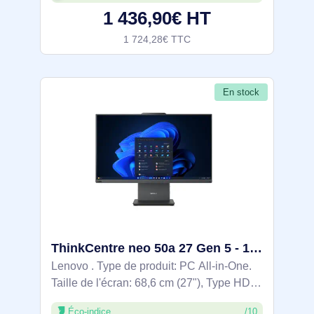
1 436,90€ HT
1 724,28€ TTC
En stock
ThinkCentre neo 50a 27 Gen 5 - 12SA000MGE
Lenovo . Type de produit: PC All-in-One.
Taille de l'écran: 68,6 cm (27"), Type HD:
Full HD, Résolution de l'écran: 1920 x
Éco-indice
/10