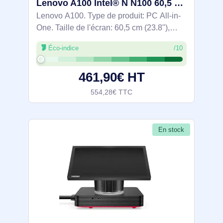
Lenovo A100 Intel® N N100 60,5 cm (23.8") 1920 x 1080 pixels PC All-in-One 8 Go DDR5-SDRAM 512 Go SS - F0JN0032FR
Lenovo A100. Type de produit: PC All-in-
One. Taille de l'écran: 60,5 cm (23.8"),
Type HD: Full HD, Résolution de l'écran:
Éco-indice
/10
1920 x 1080 pixels, Type de panneau:
IPS. Famille de processeur: Intel® N.
461,90€ HT
554,28€ TTC
En stock