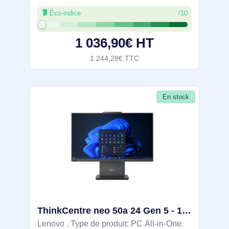
conçu pour améliorer la productivité grâce
Éco-indice
/10
à son design élégant et ses performances
puissantes. Doté d'un écran LED Full
1 036,90€ HT
1 244,28€ TTC
En stock
ThinkCentre neo 50a 24 Gen 5 - 12SD0020PB
Lenovo . Type de produit: PC All-in-One.