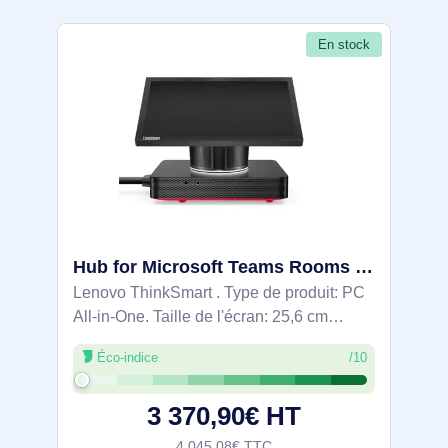
En stock
Hub for Microsoft Teams Rooms - 11H1000KGE
Lenovo ThinkSmart . Type de produit: PC
All-in-One. Taille de l'écran: 25,6 cm
(10.1"), Type HD: Full HD, Résolution de
Éco-indice
/10
l'écran: 1920 x 1200 pixels, Écran tactile.
Famille de processeur: Intel® Core™
3 370,90€ HT
4 045,08€ TTC