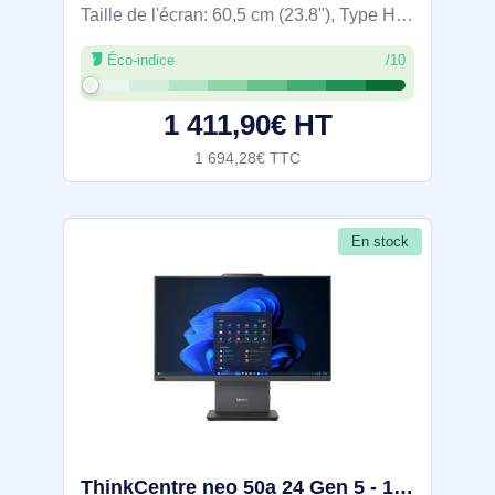
Taille de l'écran: 60,5 cm (23.8"), Type HD:
Full HD, Résolution de l'écran: 1920 x
Éco-indice
/10
1080 pixels, Écran tactile, Type de
panneau: IPS. Famille de processeur:
1 411,90€ HT
1 694,28€ TTC
En stock
ThinkCentre neo 50a 24 Gen 5 - 12SC00FWFR