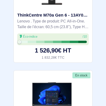
ThinkCentre M70a Gen 6 - 13AY000YGE
Lenovo . Type de produit: PC All-in-One.
Taille de l'écran: 60,5 cm (23.8"), Type HD:
Full HD, Résolution de l'écran: 1920 x
Éco-indice
/10
1080 pixels, Type de panneau: IPS.
Famille de processeur: Intel Core Ultra
1 526,90€ HT
1 832,28€ TTC
En stock