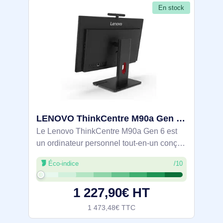
En stock
LENOVO ThinkCentre M90a Gen 6 Intel Core Ultra 5 225 23.8p FHD 8Go 256Go SSD M.2 2280 PCIe Intel Gra - 13AT002TFR
Le Lenovo ThinkCentre M90a Gen 6 est
un ordinateur personnel tout-en-un conçu
pour améliorer la productivité et offrir une
Éco-indice
/10
expérience fluide. Son écran Full HD de
23,8 pouces, doté de la technologie
1 227,90€ HT
1 473,48€ TTC