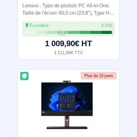
Lenovo . Type de produit: PC All-in-One.
Taille de l'écran: 60,5 cm (23.8"), Type HD:
Full HD, Résolution de l'écran: 1920 x
Éco-indice
4.7/10
1080 pixels, Type de panneau: IPS.
Famille de processeur: Intel Core 5.
1 009,90€ HT
1 211,88€ TTC
Plus de 15 jours