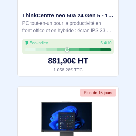
ThinkCentre neo 50a 24 Gen 5 - 12SD0009FR
PC tout-en-un pour la productivité en
front‑office et en hybride : écran IPS 23,8''
Full HD antireflet, Intel Core i5‑13420H, 8
Éco-indice
5.4/10
Go DDR5 5200 MHz et SSD NVMe PCIe
4.0 256 Go sous Windows 11 Pro. Wi‑Fi
881,90€ HT
1 058,28€ TTC
Plus de 15 jours