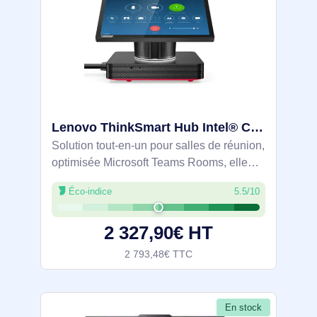
Lenovo ThinkSmart Hub Intel® Core™ i5 i5-8365UE 25,6 cm (10.1") 1920 x 1200 pixels Écran tactile PC - LEN11H1000KFR
Solution tout-en-un pour salles de réunion,
optimisée Microsoft Teams Rooms, elle
lance les sessions d’un effleurement et se
Éco-indice
5.5/10
gère à distance via ThinkSmart Manager.
Écran tactile 10,1" FHD antireflet
2 327,90€ HT
2 793,48€ TTC
En stock