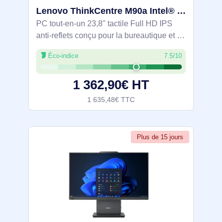
Lenovo ThinkCentre M90a Intel® Core™ i7 i7-14700 60,5 cm (23.8") 1920 x 1080 pixels Écran tactile PC - 12SH0011FR
PC tout‑en‑un 23,8" tactile Full HD IPS
anti‑reflets conçu pour la bureautique et le
multitâche. Intel Core i7‑14700 (20 cœurs)
Éco-indice
7.5/10
et 16 Go DDR5 assurent une exécution
fluide, avec SSD NVMe 512 Go pour
1 362,90€ HT
1 635,48€ TTC
Plus de 15 jours