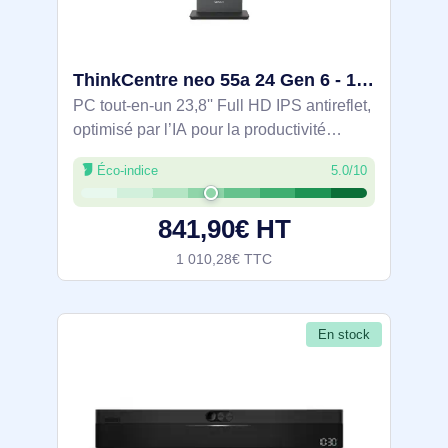
ThinkCentre neo 55a 24 Gen 6 - 13FA000UFR
PC tout-en-un 23,8'' Full HD IPS antireflet,
optimisé par l’IA pour la productivité
avancée. AMD Ryzen 5 6 cœurs 3,2/4,9
Éco-indice
5.0/10
GHz, 8 Go DDR5, SSD NVMe PCIe 4.0 et
Windows 11 Pro. Webcam 5 MP, double
841,90€ HT
micro
1 010,28€ TTC
En stock