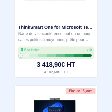
ThinkSmart One for Microsoft Team Rooms - 12BW0002FR
Barre de visioconférence tout-en-un pour
salles petites à moyennes, prête pour
Microsoft Teams Rooms. Système
Éco-indice
/10
Windows 10 IoT Enterprise avec
processeur Intel Core 11e gen vPro,
3 418,90€ HT
caméra Full HD grand
4 102,68€ TTC
Plus de 15 jours