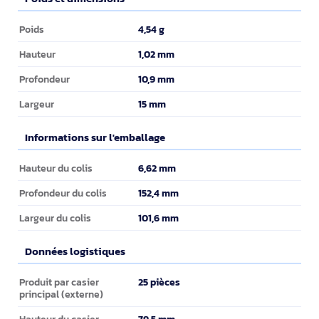
Poids et dimensions
4,54 g
Poids
1,02 mm
Hauteur
10,9 mm
Profondeur
15 mm
Largeur
Informations sur l'emballage
Informations sur l'emballage
6,62 mm
Hauteur du colis
152,4 mm
Profondeur du colis
101,6 mm
Largeur du colis
Données logistiques
Données logistiques
25 pièces
Produit par casier
principal (externe)
79,5 mm
Hauteur du casier