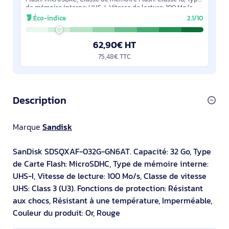
de mémoire interne: UHS-I, Vitesse de lecture: 100 Mo/s.
Couleur du produit: Gris,
Éco-indice
2.1/10
62,90€ HT
75,48€ TTC
Description
Marque
Sandisk
SanDisk SDSQXAF-032G-GN6AT. Capacité: 32 Go, Type
de Carte Flash: MicroSDHC, Type de mémoire interne:
UHS-I, Vitesse de lecture: 100 Mo/s, Classe de vitesse
UHS: Class 3 (U3). Fonctions de protection: Résistant
aux chocs, Résistant à une température, Imperméable,
Couleur du produit: Or, Rouge