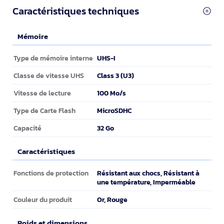
Caractéristiques techniques
Mémoire
Mémoire
UHS-I
Type de mémoire interne
Class 3 (U3)
Classe de vitesse UHS
100 Mo/s
Vitesse de lecture
MicroSDHC
Type de Carte Flash
32 Go
Capacité
Caractéristiques
Caractéristiques
Résistant aux chocs, Résistant à
Fonctions de protection
une température, Imperméable
Or, Rouge
Couleur du produit
Poids et dimensions