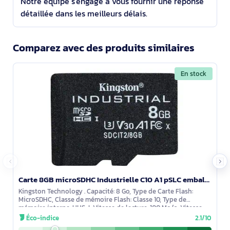
Notre équipe s'engage à vous fournir une réponse
détaillée dans les meilleurs délais.
Comparez avec des produits similaires
En stock
Carte 8GB microSDHC Industrielle C10 A1 pSLC emballage individuel sans adaptateur - SDCIT2/8GBSP
Kingston Technology . Capacité: 8 Go, Type de Carte Flash:
MicroSDHC, Classe de mémoire Flash: Classe 10, Type de
mémoire interne: UHS-I, Vitesse de lecture: 100 Mo/s, Vitesse
d'écriture: 80 Mo/s,
Éco-indice
2.1/10