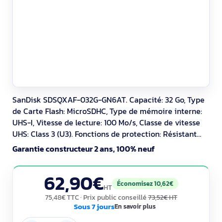
SanDisk SDSQXAF-032G-GN6AT. Capacité: 32 Go, Type
de Carte Flash: MicroSDHC, Type de mémoire interne:
UHS-I, Vitesse de lecture: 100 Mo/s, Classe de vitesse
UHS: Class 3 (U3). Fonctions de protection: Résistant
aux chocs, Résistant à une température, Imperméable,
Garantie constructeur 2 ans, 100% neuf
Couleur du produit: Or, Rouge
62,90€
Économisez 10,62€
HT
75,48€ TTC
· Prix public conseillé
73,52€ HT
Sous 7 jours
En savoir plus