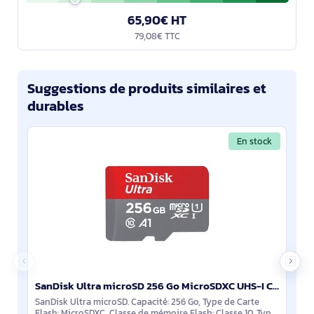
65,90€ HT
79,08€ TTC
Suggestions de produits similaires et
durables
En stock
SanDisk Ultra microSD 256 Go MicroSDXC UHS-I Classe 10 - SDSQUNR-256G-GN6TA
SanDisk Ultra microSD. Capacité: 256 Go, Type de Carte
Flash: MicroSDXC, Classe de mémoire Flash: Classe 10, Type