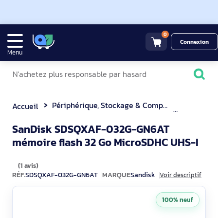
0
Connexion
Menu
Périphérique, Stockage & Composant
Carte Mé
Accueil
SanDisk SDSQXAF-032G-GN6AT
SDS
mémoire flash 32 Go MicroSDHC UHS-I
(1 avis)
RÉF.
SDSQXAF-032G-GN6AT
MARQUE
Sandisk
Voir descriptif
100% neuf