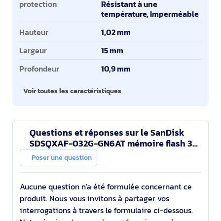
protection
Résistant à une
température, Imperméable
Hauteur
1,02 mm
Largeur
15 mm
Profondeur
10,9 mm
Voir toutes les caractéristiques
Questions et réponses sur le SanDisk
SDSQXAF-032G-GN6AT mémoire flash 32
Go MicroSDHC UHS-I
Poser une question
Aucune question n'a été formulée concernant ce
produit. Nous vous invitons à partager vos
interrogations à travers le formulaire ci-dessous.