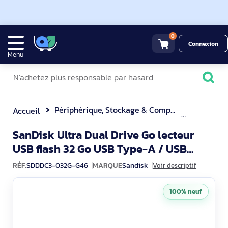
0
Connexion
Menu
Périphérique, Stockage & Composant
Clé USB
Accueil
SanDisk Ultra Dual Drive Go lecteur
USB flash 32 Go USB Type-A / USB
SDDDC3-03
Type-C 3.2 Gen 1 (3.1 Gen 1) No
RÉF.
SDDDC3-032G-G46
MARQUE
Sandisk
Voir descriptif
100% neuf