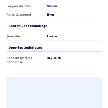
99 mm
Largeur du colis
15 kg
Poids du paquet
Contenu de l'emballage
Contenu de l'emballage
1 pièce
Quantité
Données logistiques
Données logistiques
84717070
Code du système
harmonisé