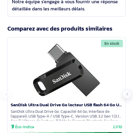
Notre équipe s'engage à vous fournir une réponse
détaillée dans les meilleurs délais.
Comparez avec des produits similaires
En stock
SanDisk Ultra Dual Drive Go lecteur USB flash 64 Go USB Type-A / USB Type-C 3.2 Gen 1 (3.1 Gen 1) No - SDDDC3-064G-G46
SanDisk Ultra Dual Drive Go. Capacité: 64 Go, Interface de
l'appareil: USB Type-A / USB Type-C, Version USB: 3.2 Gen 1 (3.1
Gen 1), Vitesse de lecture: 150 Mo/s. Format: Pivotant, Couleur
du produit:
Éco-indice
2.1/10