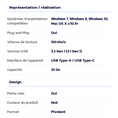
Représentation / réalisation
Représentation / réalisation
Windows 7, Windows 8, Windows 10,
Systèmes d'exploitation
compatibles
Mac OS X v10.9+
Oui
Plug and Play
150 Mo/s
Vitesse de lecture
3.2 Gen 1 (3.1 Gen 1)
Version USB
USB Type-A / USB Type-C
Interface de l'appareil
32 Go
Capacité
Design
Design
Oui
Porte-clés
Noir
Couleur du produit
Pivotant
Format