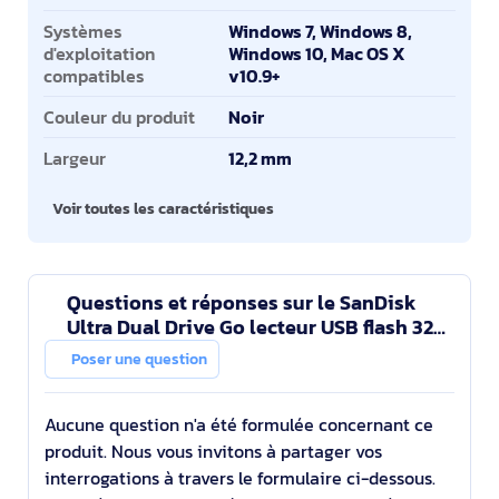
Systèmes
Windows 7, Windows 8,
d'exploitation
Windows 10, Mac OS X
compatibles
v10.9+
Couleur du produit
Noir
Largeur
12,2 mm
Voir toutes les caractéristiques
Questions et réponses sur le SanDisk
Ultra Dual Drive Go lecteur USB flash 32
Go USB Type-A / USB Type-C 3.2 Gen 1 (3.1
Poser une question
Gen 1) No
Aucune question n'a été formulée concernant ce
produit. Nous vous invitons à partager vos
interrogations à travers le formulaire ci-dessous.