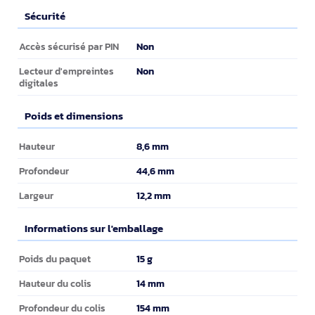
Sécurité
Sécurité
Non
Accès sécurisé par PIN
Non
Lecteur d'empreintes
digitales
Poids et dimensions
Poids et dimensions
8,6 mm
Hauteur
44,6 mm
Profondeur
12,2 mm
Largeur
Informations sur l'emballage
Informations sur l'emballage
15 g
Poids du paquet
14 mm
Hauteur du colis
154 mm
Profondeur du colis