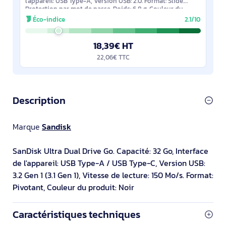
l'appareil: USB Type-A, Version USB: 2.0. Format: Slide.
Protection par mot de passe. Poids: 6,8 g. Couleur du
produit: Noir, Rouge
Éco-indice
2.1/10
18,39€ HT
22,06€ TTC
Description
Marque
Sandisk
SanDisk Ultra Dual Drive Go. Capacité: 32 Go, Interface
de l'appareil: USB Type-A / USB Type-C, Version USB:
3.2 Gen 1 (3.1 Gen 1), Vitesse de lecture: 150 Mo/s. Format:
Pivotant, Couleur du produit: Noir
Caractéristiques techniques