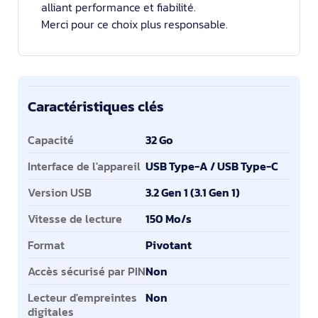
alliant performance et fiabilité.
Merci pour ce choix plus responsable.
Caractéristiques clés
Caractéristiques clés
Capacité
32 Go
Interface de l'appareil
USB Type-A / USB Type-C
Version USB
3.2 Gen 1 (3.1 Gen 1)
Vitesse de lecture
150 Mo/s
Format
Pivotant
Accès sécurisé par PIN
Non
Lecteur d'empreintes
Non
digitales