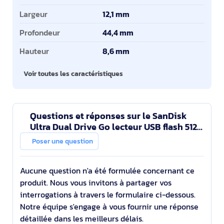
Largeur
12,1 mm
Profondeur
44,4 mm
Hauteur
8,6 mm
Voir toutes les caractéristiques
Questions et réponses sur le SanDisk
Ultra Dual Drive Go lecteur USB flash 512
Go USB Type-C 3.2 Gen 1 (3.1 Gen 1)
Poser une question
Lavande
Aucune question n'a été formulée concernant ce
produit. Nous vous invitons à partager vos
interrogations à travers le formulaire ci-dessous.
Notre équipe s'engage à vous fournir une réponse
détaillée dans les meilleurs délais.