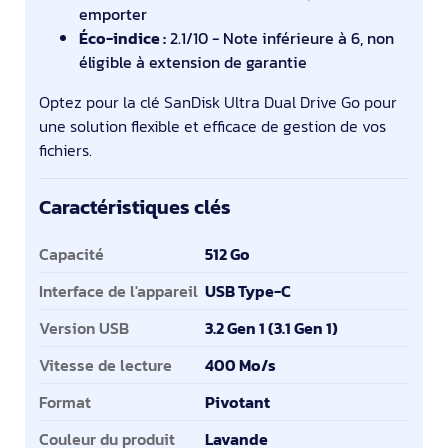
emporter
Éco-indice :
2.1/10 - Note inférieure à 6, non
éligible à extension de garantie
Optez pour la clé SanDisk Ultra Dual Drive Go pour
une solution flexible et efficace de gestion de vos
fichiers.
Caractéristiques clés
Caractéristiques clés
Capacité
512 Go
Interface de l'appareil
USB Type-C
Version USB
3.2 Gen 1 (3.1 Gen 1)
Vitesse de lecture
400 Mo/s
Format
Pivotant
Couleur du produit
Lavande