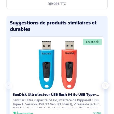
169,08€ TTC
Suggestions de produits similaires et
durables
En stock
SanDisk Ultra lecteur USB flash 64 Go USB Type-A 3.2 Gen 1 (3.1 Gen 1) Bleu, Rouge - SDCZ48-064G-G46BR2
SanDisk Ultra. Capacité: 64 Go, Interface de l'appareil: USB
Type-A, Version USB: 3.2 Gen 1 (3.1 Gen 1), Vitesse de lecture:
130 Mo/s. Format: Slide, Couleur du produit: Bleu, Rouge
Éco-indice
2.1/10