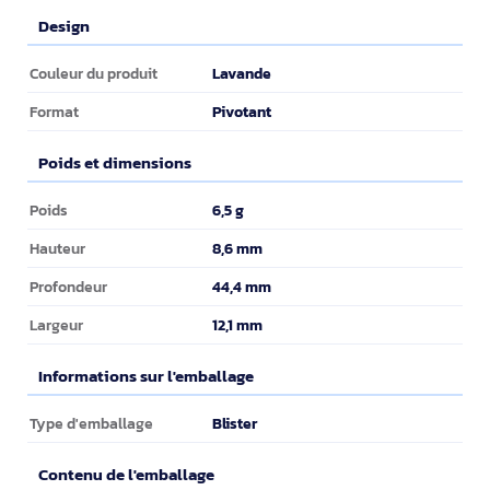
Design
Design
Lavande
Couleur du produit
Pivotant
Format
Poids et dimensions
Poids et dimensions
6,5 g
Poids
8,6 mm
Hauteur
44,4 mm
Profondeur
12,1 mm
Largeur
Informations sur l'emballage
Informations sur l'emballage
Blister
Type d'emballage
Contenu de l'emballage