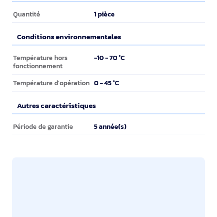
Contenu de l'emballage
1 pièce
Quantité
Conditions environnementales
Conditions environnementales
-10 - 70 °C
Température hors
fonctionnement
0 - 45 °C
Température d'opération
Autres caractéristiques
Autres caractéristiques
5 année(s)
Période de garantie