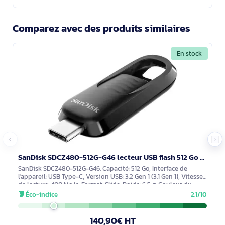
Comparez avec des produits similaires
En stock
SanDisk SDCZ480-512G-G46 lecteur USB flash 512 Go USB Type-C 3.2 Gen 1 (3.1 Gen 1) Noir
SanDisk SDCZ480-512G-G46. Capacité: 512 Go, Interface de
l'appareil: USB Type-C, Version USB: 3.2 Gen 1 (3.1 Gen 1), Vitesse
de lecture: 400 Mo/s. Format: Slide. Poids: 6,5 g. Couleur du
produit: Noir
Éco-indice
2.1/10
140,90€ HT