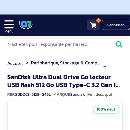
0
Connexion
Menu
Périphérique, Stockage & Composant
Clé USB
Accueil
SanDisk Ultra Dual Drive Go lecteur
USB flash 512 Go USB Type-C 3.2 Gen 1
SDDDC3-512G-G46L
(3.1 Gen 1) Lavande
RÉF.
SDDDC3-512G-G46L
MARQUE
Sandisk
Voir descriptif
100% neuf