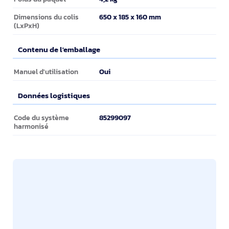
650 x 185 x 160 mm
Dimensions du colis
(LxPxH)
Contenu de l'emballage
Contenu de l'emballage
Oui
Manuel d'utilisation
Données logistiques
Données logistiques
85299097
Code du système
harmonisé