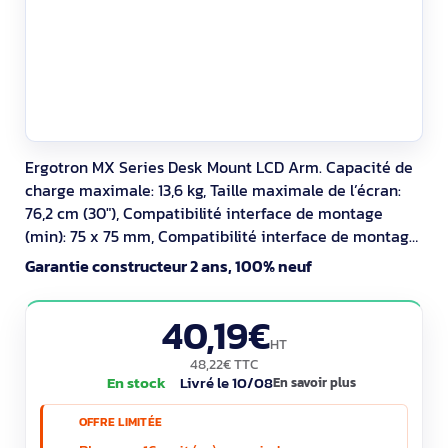
Ergotron MX Series Desk Mount LCD Arm. Capacité de
charge maximale: 13,6 kg, Taille maximale de l’écran:
76,2 cm (30"), Compatibilité interface de montage
(min): 75 x 75 mm, Compatibilité interface de montage
(max): 200 x 200 mm. Angle d'inclinaison: 0 - 80°.
Garantie constructeur 2 ans, 100% neuf
Couleur du produit: Aluminium
40,19€
HT
48,22€ TTC
En stock
Livré le 10/08
En savoir plus
OFFRE LIMITÉE