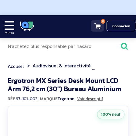
0
Connexion
Menu
Audiovisuel & Interactivité
Support Fixe & 
Accueil
Ergotron MX Series Desk Mount LCD
97-1
Arm 76,2 cm (30") Bureau Aluminium
RÉF.
97-101-003
MARQUE
Ergotron
Voir descriptif
100% neuf