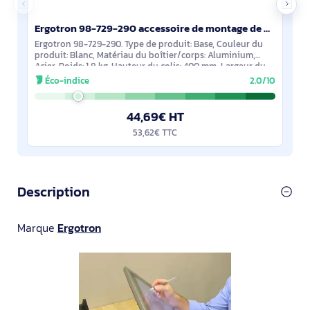
Ergotron 98-729-290 accessoire de montage de moniteurs
Ergotron 98-729-290. Type de produit: Base, Couleur du
produit: Blanc, Matériau du boîtier/corps: Aluminium,
Acier. Poids: 1,8 kg. Hauteur du colis: 400 mm, Largeur du
colis: 250 mm, Profondeur du
Éco-indice
2.0/10
44,69€ HT
53,62€ TTC
Description
Marque
Ergotron