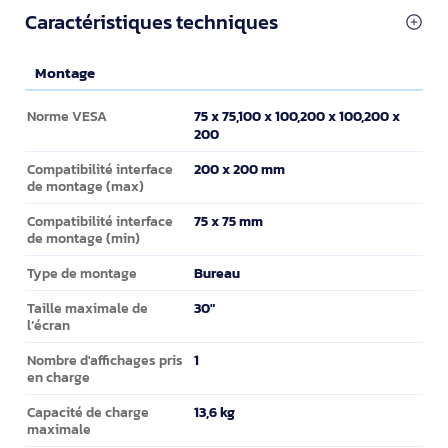
Caractéristiques techniques
Montage
Montage
75 x 75,100 x 100,200 x 100,200 x
Norme VESA
200
200 x 200 mm
Compatibilité interface
de montage (max)
75 x 75 mm
Compatibilité interface
de montage (min)
Bureau
Type de montage
30"
Taille maximale de
l’écran
1
Nombre d'affichages pris
en charge
13,6 kg
Capacité de charge
maximale