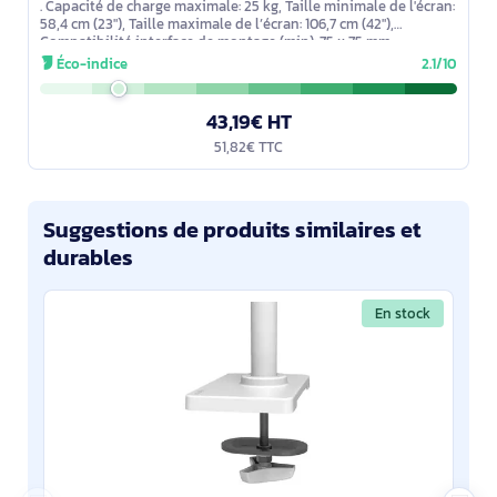
. Capacité de charge maximale: 25 kg, Taille minimale de l'écran:
58,4 cm (23"), Taille maximale de l’écran: 106,7 cm (42"),
Compatibilité interface de montage (min): 75 x 75 mm,
Compatibilité
Éco-indice
2.1/10
43,19€ HT
51,82€ TTC
Suggestions de produits similaires et
durables
En stock