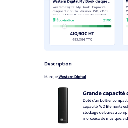
En stock
Western Digital My Book disque dur externe 16 To USB Type-A 2.0/3.2 Gen 1 (3.1 Gen 1) Noir - WDBBGB0160HBK-EESN
Western Digital My Book . Capacité
disque dur: 16 To. Version USB: 2.0/3.2
Gen 1 (3.1 Gen 1). Couleur du produit:
Noir
Éco-indice
2.1/10
410,90€ HT
493,08€ TTC