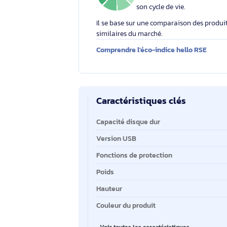
Éco-indice hello RSE
L'éco-indice hello RSE
globalement l'impact
2.1
/10
environnemental d'un
son cycle de vie.
Il se base sur une comparaison des 
similaires du marché.
Comprendre l'éco-indice hello RS
Caractéristiques clés
Caractéristiques clés
Capacité disque dur
Version USB
Fonctions de protection