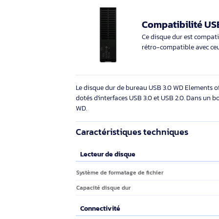
Description
Marque
Western Digital
Grande capa
Doté d'un boîtier 
capacité, WD Eleme
stockage de burea
morceaux de musiqu
Compatibilit
Ce disque dur est 
rétro-compatible a