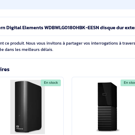
900 g
165,8 mm
Noir
e Western Digital Elements WDBWLG0180HBK-EESN disqu
cernant ce produit. Nous vous invitons à partager vos interroga
détaillée dans les meilleurs délais.
imilaires