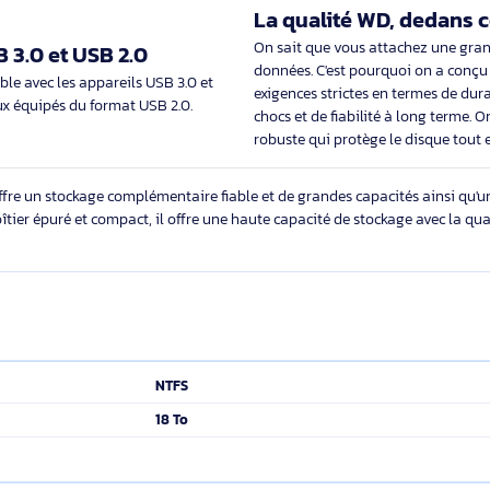
Améliorez les
cité dans un design compact
La quasi-saturation 
compact et offrant suffisamment de
Ne supprimez pas vos 
nts est la solution idéale pour un
disque interne en tra
u complémentaire pour toutes vos photos,
de stockage de bure
e, vidéos et fichiers importants.
nouveau souffle à vo
La qualité W
On sait que vous at
é USB 3.0 et USB 2.0
données. C'est pourq
compatible avec les appareils USB 3.0 et
exigences strictes en
vec ceux équipés du format USB 2.0.
chocs et de fiabilité
robuste qui protège 