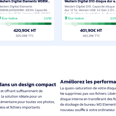
En stock
Western Digital Elements WDBWLG0160HBK-EESN disque dur externe 16 To USB Type-A 2.0/3.2 Gen 1 (3.1 G
Western Digital Elements
Western Digital D10.
WDBWLG0160HBK-EESN. Capacité
dur: 12 To. Version US
disque dur: 16 To. Version USB: 2.0/3.2
Gen 2). Vitesse de r
Gen 1 (3.1 Gen 1). Couleur du produit:
dur: 7200 tr/min. Co
Éco-indice
2.1/10
Éco-indice
Noir
Noir
420,90€ HT
401,9
505,08€ TTC
482,28