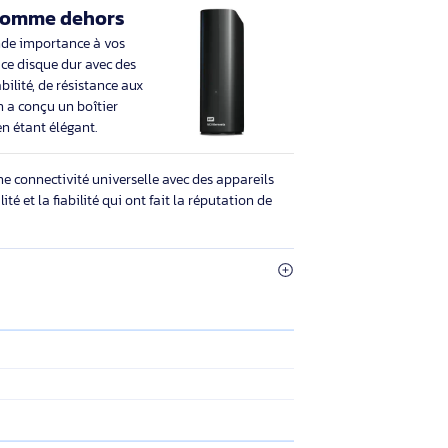
 performances de votre PC
de votre disque interne ralentit votre PC.
fichiers. Libérez de l'espace sur votre
nsférant des fichiers vers votre solution
au WD Elements pour donner un
tre ordinateur.
D, dedans comme dehors
tachez une grande importance à vos
uoi on a conçu ce disque dur avec des
 termes de durabilité, de résistance aux
 à long terme. On a conçu un boîtier
le disque tout en étant élégant.