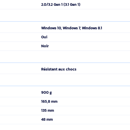
nts offre un stockage complémentaire fiable et de grandes capacit
s un boîtier épuré et compact, il offre une haute capacité de stockag
NTFS
18 To
2.0/3.2 Gen 1 (3.1 Gen 1)