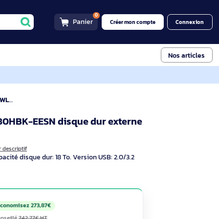
0
Panier
Créer mon compt
K-EESN disque dur externe 18 To 2.0/3.2
 WDBWLG0180HBK-EESN disque dur externe
WDBWLG0180HBK-EESN
) Noir
ern Digital
Voir descriptif
-EESN. Capacité disque dur: 18 To. Version USB: 2.0/3.2