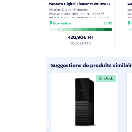
En stock
Western Digital Elements WDBWLG0160HBK-EESN disque dur externe 16 To USB Type-A 2.0/3.2 Gen 1 (3.1 G
Western Digital Elements
WDBWLG0160HBK-EESN. Capacité
disque dur: 16 To. Version USB: 2.0/3.2
Gen 1 (3.1 Gen 1). Couleur du produit: Noir
Éco-indice
2.1/10
420,90€ HT
505,08€ TTC
Suggestions de produits sim