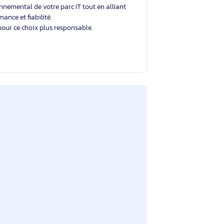
Un choix éclairé et plus durable
Avec un éco-indice de
2.1/10
, ce produit se situe
dans la moyenne du marché.
Votre choix contribue à réduire l'impact
environnemental de votre parc IT tout en alliant
performance et fiabilité.
Merci pour ce choix plus responsable.