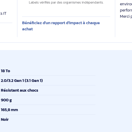
Des labels exigeants pour un impact maîtrisé
 évalue
Impact carbone inconnu
 produit sur
Labels vérifiés par des organismes indépendants.
produits IT
Bénéficiez d'un rapport d'impact à chaque
E
achat
18 To
2.0/3.2 Gen 1 (3.1 Gen 1)
Résistant aux chocs