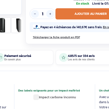
468
562,68€ T
En sto
AJOUTE
Payez en 4 échéances de 140,67€ 
Télécharger la fiche produit en PDF
Paiement sécurisé
4.85/5 sur 33
En savoir plus
Les avis de nos 
able