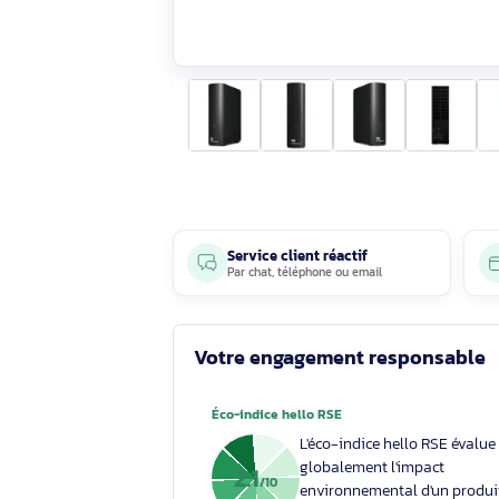
Service client réactif
Par
chat
,
téléphone
ou
email
Votre engagement respons