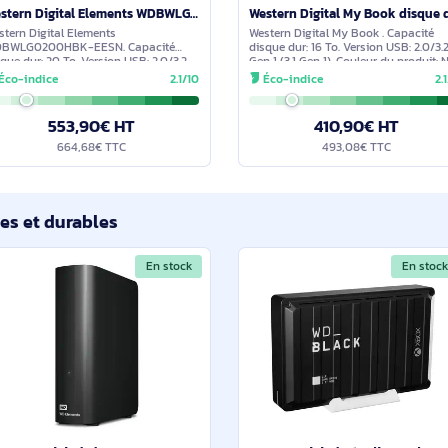
En stock
Western Digital Elements WDBWLG0200HBK-EESN disque dur externe 20 To USB Type-A 2.0/3.2 Gen 1 (3.1 G
Western Digital Elements
Western Digital My B
WDBWLG0200HBK-EESN. Capacité
disque dur: 16 To. Ve
disque dur: 20 To. Version USB: 2.0/3.2
Gen 1 (3.1 Gen 1). Co
Gen 1 (3.1 Gen 1). Couleur du produit: Noir
Éco-indice
2.1/10
Éco-indice
553,90€ HT
410,9
664,68€ TTC
493,0
ilaires et durables