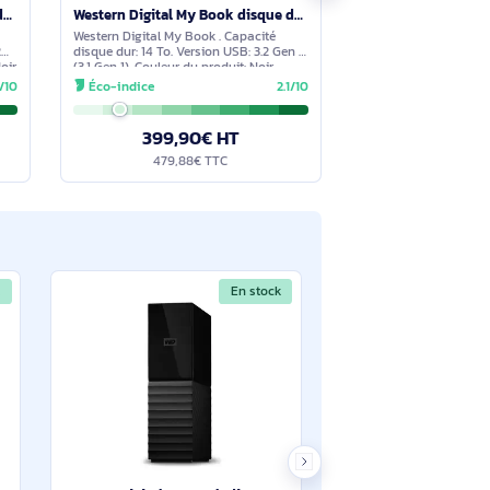
En stock
En stock
Western Digital My Book disque dur externe 16 To USB Type-A 2.0/3.2 Gen 1 (3.1 Gen 1) Noir - WDBBGB0160HBK-EESN
Western Digital My Book disque dur externe 14 To Micro-USB B 3.2 Gen 1 (3.1 Gen 1) Noir - WDBBGB0140HBK-EESN
ook . Capacité
Western Digital My Book . Capacité
rsion USB: 2.0/3.2
disque dur: 14 To. Version USB: 3.2 Gen 1
uleur du produit: Noir
(3.1 Gen 1). Couleur du produit: Noir
2.1/10
Éco-indice
2.1/10
0€ HT
399,90€ HT
8€ TTC
479,88€ TTC