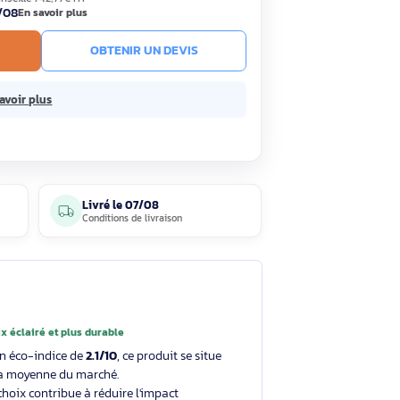
,90€
Économisez 273,87€
HT
TC
· Prix public conseillé
742,77€ HT
ck
Livré le 07/08
En savoir plus
R AU PANIER
OBTENIR UN DEVIS
sans frais.
En savoir plus
4 avis
Livré le
07/08
clients
Conditions de livraison