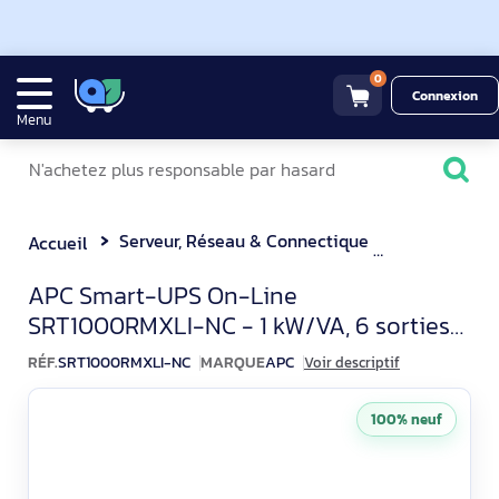
0
Connexion
Menu
Serveur, Réseau & Connectique
Onduleur
Accueil
APC Smart-UPS On-Line SR
APC Smart-UPS On-Line
SRT1000RMXLI-NC - 1 kW/VA, 6 sorties
C13, montage en rack, NMC
RÉF.
SRT1000RMXLI-NC
MARQUE
APC
Voir descriptif
100% neuf