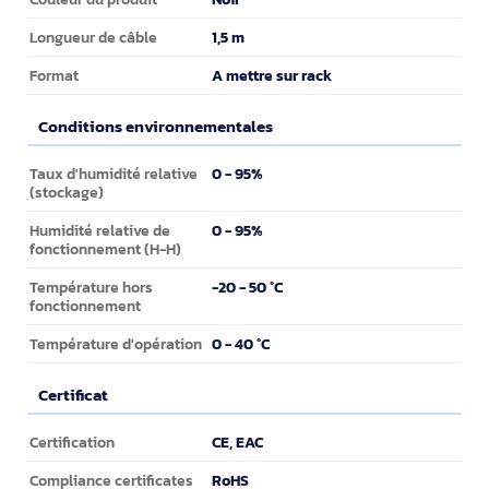
1,5 m
Longueur de câble
A mettre sur rack
Format
Conditions environnementales
Conditions environnementales
0 - 95%
Taux d'humidité relative
(stockage)
0 - 95%
Humidité relative de
fonctionnement (H-H)
-20 - 50 °C
Température hors
fonctionnement
0 - 40 °C
Température d'opération
Certificat
Certificat
CE, EAC
Certification
RoHS
Compliance certificates