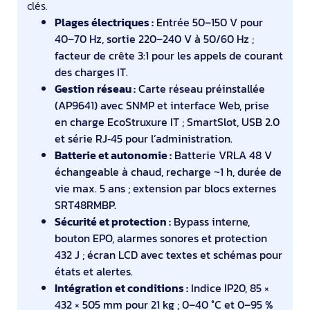
clés.
Plages électriques :
Entrée 50–150 V pour
40–70 Hz, sortie 220–240 V à 50/60 Hz ;
facteur de crête 3:1 pour les appels de courant
des charges IT.
Gestion réseau :
Carte réseau préinstallée
(AP9641) avec SNMP et interface Web, prise
en charge EcoStruxure IT ; SmartSlot, USB 2.0
et série RJ‑45 pour l’administration.
Batterie et autonomie :
Batterie VRLA 48 V
échangeable à chaud, recharge ~1 h, durée de
vie max. 5 ans ; extension par blocs externes
SRT48RMBP.
Sécurité et protection :
Bypass interne,
bouton EPO, alarmes sonores et protection
432 J ; écran LCD avec textes et schémas pour
états et alertes.
Intégration et conditions :
Indice IP20, 85 ×
432 × 505 mm pour 21 kg ; 0–40 °C et 0–95 %