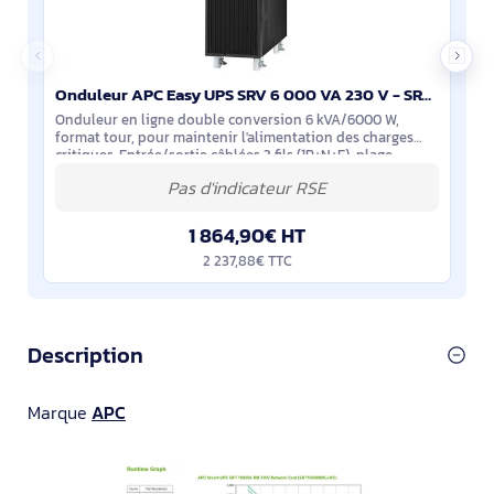
Onduleur APC Easy UPS SRV 6 000 VA 230 V - SRV6KI
Onduleur en ligne double conversion 6 kVA/6000 W,
format tour, pour maintenir l'alimentation des charges
critiques. Entrée/sortie câblées 3 fils (1P+N+E), plage
d'entrée 110-300 V et sortie 220-240 V
1 864,90€ HT
2 237,88€ TTC
Description
Marque
APC