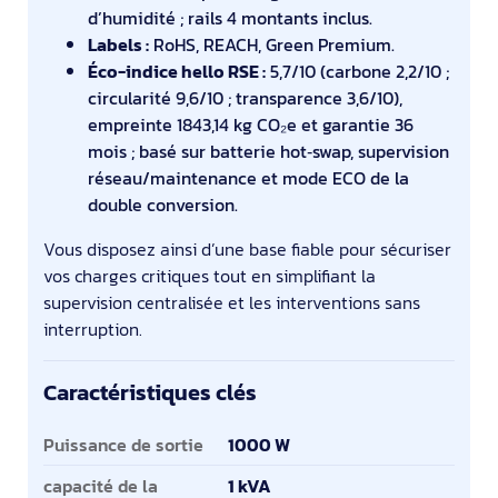
d’humidité ; rails 4 montants inclus.
Labels :
RoHS, REACH, Green Premium.
Éco-indice hello RSE :
5,7/10 (carbone 2,2/10 ;
circularité 9,6/10 ; transparence 3,6/10),
empreinte 1843,14 kg CO₂e et garantie 36
mois ; basé sur batterie hot‑swap, supervision
réseau/maintenance et mode ECO de la
double conversion.
Vous disposez ainsi d’une base fiable pour sécuriser
vos charges critiques tout en simplifiant la
supervision centralisée et les interventions sans
interruption.
Caractéristiques clés
Caractéristiques clés
Puissance de sortie
1000 W
capacité de la
1 kVA