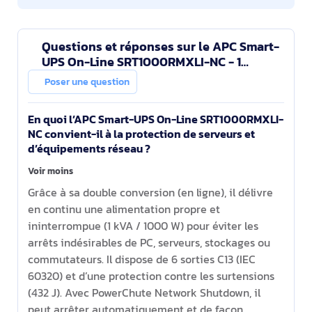
Questions et réponses sur le APC Smart-
UPS On-Line SRT1000RMXLI-NC - 1
kW/VA, 6 sorties C13, montage en rack,
Poser une question
NMC
En quoi l’APC Smart-UPS On-Line SRT1000RMXLI-
NC convient-il à la protection de serveurs et
d’équipements réseau ?
Voir moins
Grâce à sa double conversion (en ligne), il délivre
en continu une alimentation propre et
ininterrompue (1 kVA / 1000 W) pour éviter les
arrêts indésirables de PC, serveurs, stockages ou
commutateurs. Il dispose de 6 sorties C13 (IEC
60320) et d’une protection contre les surtensions
(432 J). Avec PowerChute Network Shutdown, il
peut arrêter automatiquement et de façon