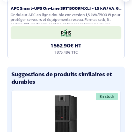
APC Smart-UPS On-Line SRT1500RMXLI - 1,5 kW/VA, 6 sorties C13, montable en rack
Onduleur APC en ligne double conversion 1,5 kVA/1500 W pour
protéger serveurs et équipements réseau. Format rack, 6
sorties C13, onde sinusoïdale et bypass interne pour une
alimentation stable. Écran
1 562,90€ HT
1 875,48€ TTC
Suggestions de produits similaires et
durables
En stock