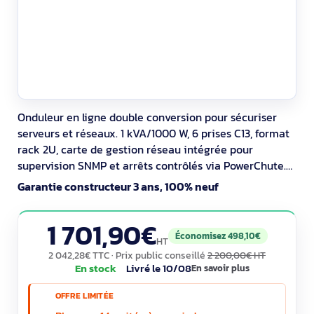
Onduleur en ligne double conversion pour sécuriser
serveurs et réseaux. 1 kVA/1000 W, 6 prises C13, format
rack 2U, carte de gestion réseau intégrée pour
supervision SNMP et arrêts contrôlés via PowerChute.
Batteries externes possibles et échangeables à chaud,
Garantie constructeur 3 ans, 100% neuf
écran LCD graphique, mode ECO et sortie sinusoïdale.
Garantie 36 mois, conformité RoHS/REACH.
1 701,90€
Économisez 498,10€
HT
2 042,28€ TTC
· Prix public conseillé
2 200,00€ HT
En stock
Livré le 10/08
En savoir plus
OFFRE LIMITÉE