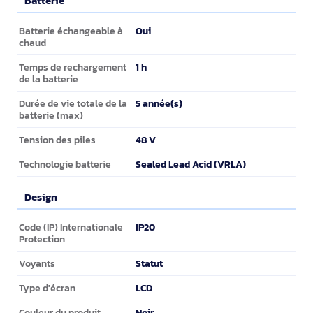
Batterie
Batterie
Oui
Batterie échangeable à
chaud
1 h
Temps de rechargement
de la batterie
5 année(s)
Durée de vie totale de la
batterie (max)
48 V
Tension des piles
Sealed Lead Acid (VRLA)
Technologie batterie
Design
Design
IP20
Code (IP) Internationale
Protection
Statut
Voyants
LCD
Type d'écran
Noir
Couleur du produit