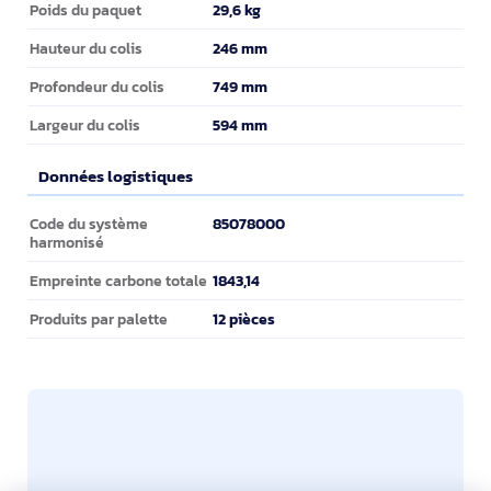
Informations sur l'emballage
29,6 kg
Poids du paquet
246 mm
Hauteur du colis
749 mm
Profondeur du colis
594 mm
Largeur du colis
Données logistiques
Données logistiques
85078000
Code du système
harmonisé
1843,14
Empreinte carbone totale
12 pièces
Produits par palette