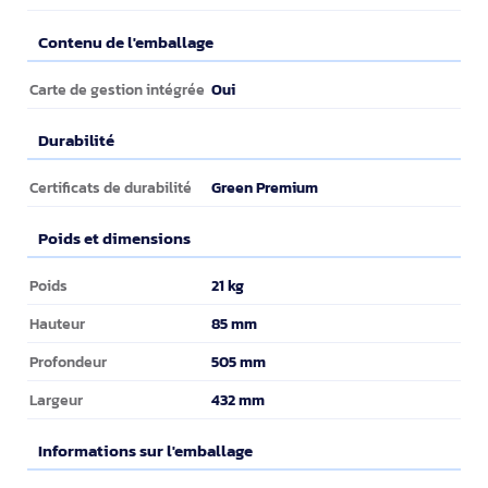
Contenu de l'emballage
Contenu de l'emballage
Oui
Carte de gestion intégrée
Durabilité
Durabilité
Green Premium
Certificats de durabilité
Poids et dimensions
Poids et dimensions
21 kg
Poids
85 mm
Hauteur
505 mm
Profondeur
432 mm
Largeur
Informations sur l'emballage