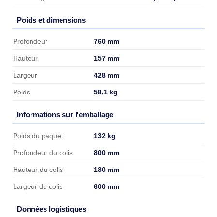
Poids et dimensions
Poids et dimensions
760 mm
Profondeur
157 mm
Hauteur
428 mm
Largeur
58,1 kg
Poids
Informations sur l'emballage
Informations sur l'emballage
132 kg
Poids du paquet
800 mm
Profondeur du colis
180 mm
Hauteur du colis
600 mm
Largeur du colis
Données logistiques