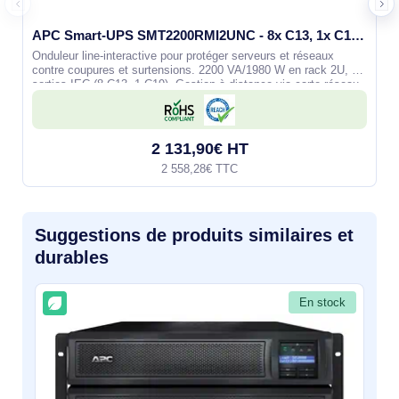
APC Smart-UPS SMT2200RMI2UNC - 8x C13, 1x C19, USB, montable en rack, NMC, 2200VA
Onduleur line‑interactive pour protéger serveurs et réseaux
contre coupures et surtensions. 2200 VA/1980 W en rack 2U, 9
sorties IEC (8 C13, 1 C19). Gestion à distance via carte réseau
préinstallée
2 131,90€ HT
2 558,28€ TTC
Suggestions de produits similaires et
durables
En stock