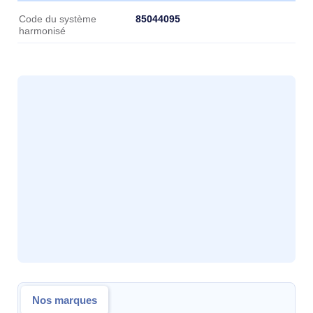
Données logistiques
85044095
Code du système
harmonisé
Nos marques