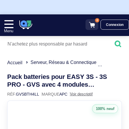
0
Connexion
Menu
Serveur, Réseau & Connectique
Onduleur
Accueil
Pack batteries pour EASY 3S - 3S
PRO - GVS avec 4 modules
GVSBTHULL 9Ah 10 ans -
RÉF.
GVSBTH4LL
MARQUE
APC
Voir descriptif
GVSBTH4LL
Professionnels
100% neuf