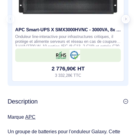
APC Smart-UPS X SMX3000HVNC - 3000VA, 8x C13 + 2x C19 sortie, USB, runtime extensible, profondeur li
Onduleur line-interactive pour infrastructures critiques, il
protège et alimente serveurs et réseau en cas de coupure.
3 kVA/2700 W, 10 sorties IEC (8 C13, 2 C19) et entrée C20.
Rack/tour 4U, onde
2 776,90€ HT
3 332,28€ TTC
Description
Marque
APC
Un groupe de batteries pour l'onduleur Galaxy. Cette