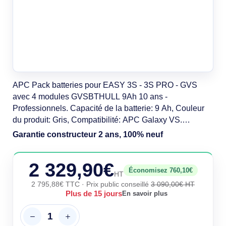
APC Pack batteries pour EASY 3S - 3S PRO - GVS
avec 4 modules GVSBTHULL 9Ah 10 ans -
Professionnels. Capacité de la batterie: 9 Ah, Couleur
du produit: Gris, Compatibilité: APC Galaxy VS.
Certificats de conformité: RoHS, Certification: REACH.
Garantie constructeur 2 ans, 100% neuf
Technologie batterie: Sealed Lead Acid (VRLA). Poids:
58,1 kg, Largeur: 428 mm, Hauteur: 157 mm. Largeur du
2 329,90€
colis: 600 mm, Hauteur du colis: 180 mm,
Économisez 760,10€
HT
2 795,88€ TTC
· Prix public conseillé
3 090,00€ HT
Plus de 15 jours
En savoir plus