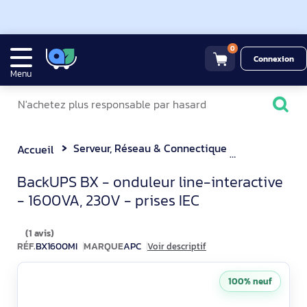
0
Connexion
Menu
Serveur, Réseau & Connectique
Onduleur
Accueil
APC BX1600MI BackUPS BX 
BackUPS BX - onduleur line-interactive
- 1600VA, 230V - prises IEC
(1 avis)
RÉF.
BX1600MI
MARQUE
APC
Voir descriptif
100% neuf