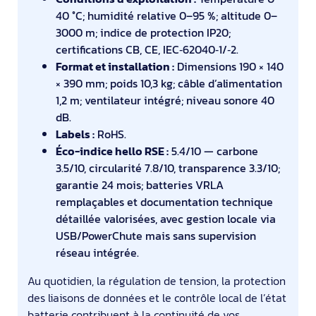
40 °C; humidité relative 0–95 %; altitude 0–
3000 m; indice de protection IP20;
certifications CB, CE, IEC‑62040‑1/‑2.
Format et installation :
Dimensions 190 × 140
× 390 mm; poids 10,3 kg; câble d’alimentation
1,2 m; ventilateur intégré; niveau sonore 40
dB.
Labels :
RoHS.
Éco-indice hello RSE :
5.4/10 — carbone
3.5/10, circularité 7.8/10, transparence 3.3/10;
garantie 24 mois; batteries VRLA
remplaçables et documentation technique
détaillée valorisées, avec gestion locale via
USB/PowerChute mais sans supervision
réseau intégrée.
Au quotidien, la régulation de tension, la protection
des liaisons de données et le contrôle local de l’état
batterie contribuent à la continuité de vos