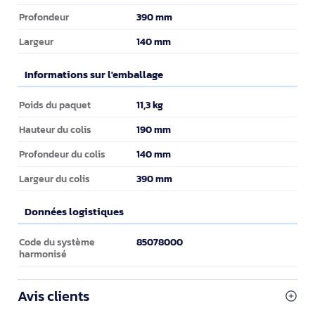
390 mm
Profondeur
140 mm
Largeur
Informations sur l'emballage
Informations sur l'emballage
11,3 kg
Poids du paquet
190 mm
Hauteur du colis
140 mm
Profondeur du colis
390 mm
Largeur du colis
Données logistiques
Données logistiques
85078000
Code du système
harmonisé
Avis clients