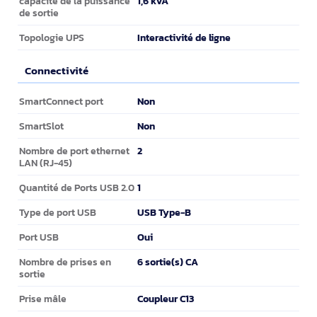
1,6 kVA
capacité de la puissance
de sortie
Interactivité de ligne
Topologie UPS
Connectivité
Connectivité
Non
SmartConnect port
Non
SmartSlot
2
Nombre de port ethernet
LAN (RJ-45)
1
Quantité de Ports USB 2.0
USB Type-B
Type de port USB
Oui
Port USB
6 sortie(s) CA
Nombre de prises en
sortie
Coupleur C13
Prise mâle