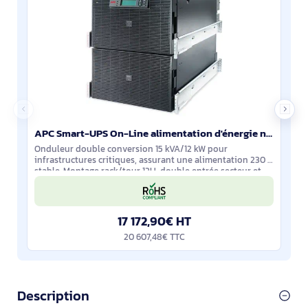
APC Smart-UPS On-Line alimentation d'énergie non interruptible Double-conversion (en ligne) 15 kVA 1 - SURT15KRMXLI
Onduleur double conversion 15 kVA/12 kW pour
infrastructures critiques, assurant une alimentation 230 V
stable. Montage rack/tour 12U, double entrée secteur et
câblage d’entrée mono ou tri.
17 172,90€ HT
20 607,48€ TTC
Description