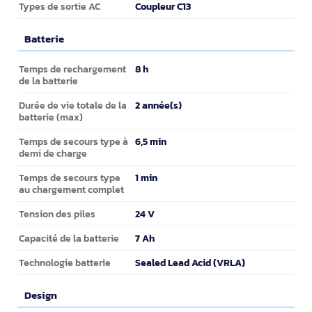
Coupleur C13
Types de sortie AC
Batterie
Batterie
8 h
Temps de rechargement
de la batterie
2 année(s)
Durée de vie totale de la
batterie (max)
6,5 min
Temps de secours type à
demi de charge
1 min
Temps de secours type
au chargement complet
24 V
Tension des piles
7 Ah
Capacité de la batterie
Sealed Lead Acid (VRLA)
Technologie batterie
Design