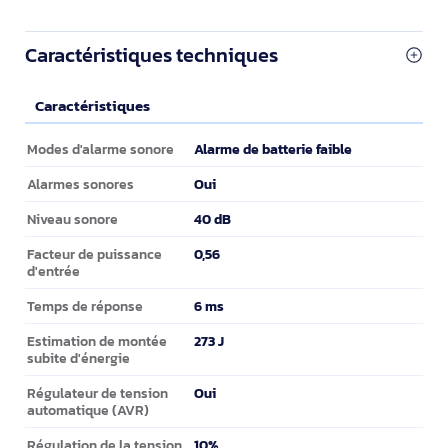
Caractéristiques techniques
Caractéristiques
Caractéristiques
Alarme de batterie faible
Modes d'alarme sonore
Oui
Alarmes sonores
40 dB
Niveau sonore
0,56
Facteur de puissance
d'entrée
6 ms
Temps de réponse
273 J
Estimation de montée
subite d'énergie
Oui
Régulateur de tension
automatique (AVR)
10%
Régulation de la tension