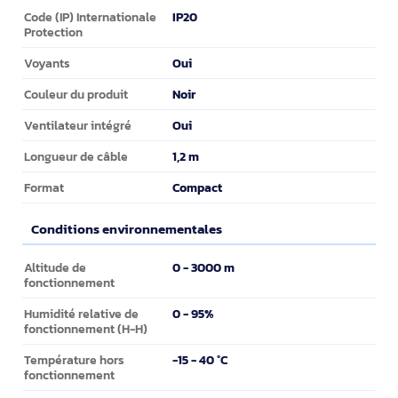
Design
IP20
Code (IP) Internationale
Protection
Oui
Voyants
Noir
Couleur du produit
Oui
Ventilateur intégré
1,2 m
Longueur de câble
Compact
Format
Conditions environnementales
Conditions environnementales
0 - 3000 m
Altitude de
fonctionnement
0 - 95%
Humidité relative de
fonctionnement (H-H)
-15 - 40 °C
Température hors
fonctionnement