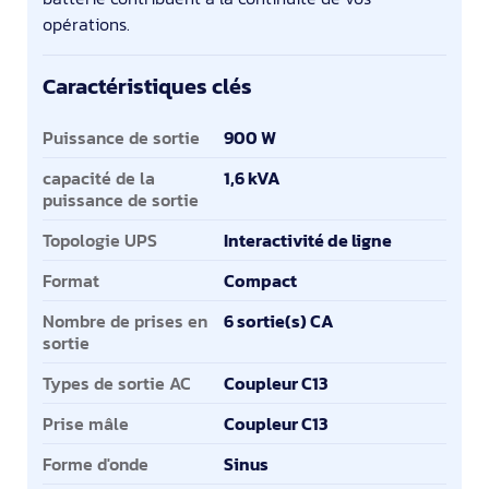
opérations.
Caractéristiques clés
Caractéristiques clés
Puissance de sortie
900 W
capacité de la
1,6 kVA
puissance de sortie
Topologie UPS
Interactivité de ligne
Format
Compact
Nombre de prises en
6 sortie(s) CA
sortie
Types de sortie AC
Coupleur C13
Prise mâle
Coupleur C13
Forme d'onde
Sinus