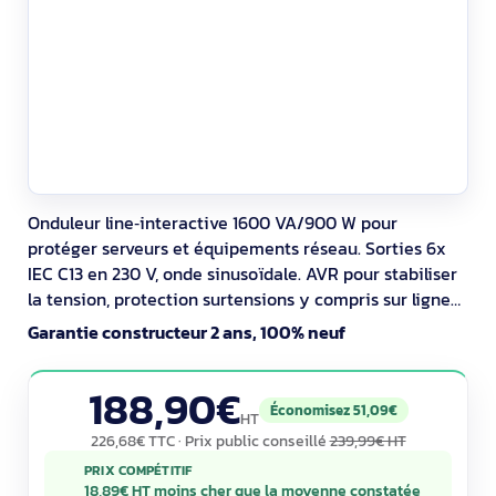
Onduleur line‑interactive 1600 VA/900 W pour
protéger serveurs et équipements réseau. Sorties 6x
IEC C13 en 230 V, onde sinusoïdale. AVR pour stabiliser
la tension, protection surtensions y compris sur ligne
de données RJ‑45. Port USB Type‑B compatible
Garantie constructeur 2 ans, 100% neuf
PowerChute, voyants et alarmes. Batterie VRLA 24 V,
autonomie typique 6,5 min à 50 % de charge. Format
188,90€
compact.
Économisez 51,09€
HT
226,68€ TTC
· Prix public conseillé
239,99€ HT
PRIX COMPÉTITIF
18,89€ HT moins cher que la moyenne constatée