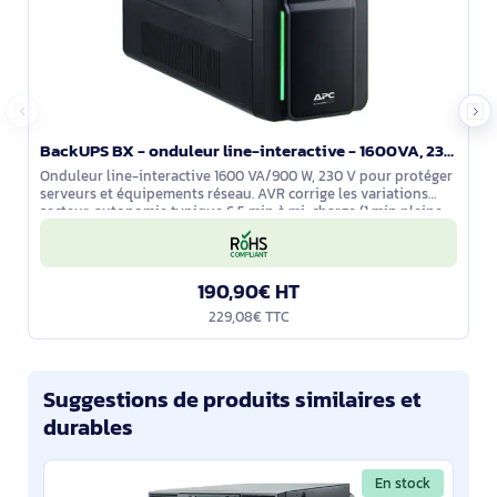
BackUPS BX - onduleur line-interactive - 1600VA, 230V - prises Françaises - BX1600MI-FR
Onduleur line-interactive 1600 VA/900 W, 230 V pour protéger
serveurs et équipements réseau. AVR corrige les variations
secteur, autonomie typique 6,5 min à mi-charge (1 min pleine
charge). 4 prises
190,90€ HT
229,08€ TTC
Suggestions de produits similaires et
durables
En stock