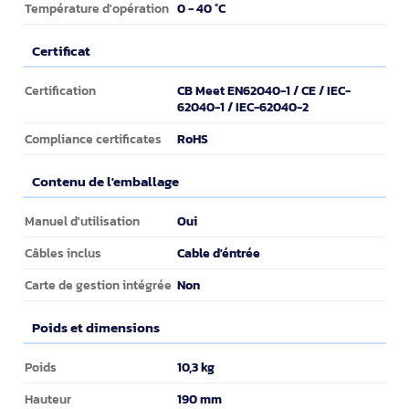
0 - 40 °C
Température d'opération
Certificat
Certificat
CB Meet EN62040-1 / CE / IEC-
Certification
62040-1 / IEC-62040-2
RoHS
Compliance certificates
Contenu de l'emballage
Contenu de l'emballage
Oui
Manuel d'utilisation
Cable d'éntrée
Câbles inclus
Non
Carte de gestion intégrée
Poids et dimensions
Poids et dimensions
10,3 kg
Poids
190 mm
Hauteur