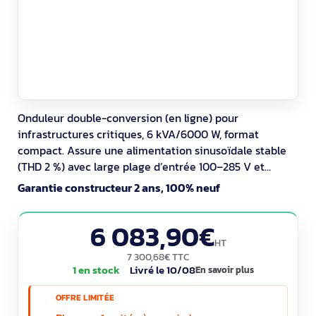
Onduleur double-conversion (en ligne) pour
infrastructures critiques, 6 kVA/6000 W, format
compact. Assure une alimentation sinusoïdale stable
(THD 2 %) avec large plage d’entrée 100–285 V et
fréquence 40–70 Hz. Supervision réseau intégrée
Garantie constructeur 2 ans, 100% neuf
(RJ‑45, USB, série), écran LCD et EPO. Batteries VRLA
remplaçables à chaud, recharge 4 h. RoHS/REACH.
6 083,90€
Sorties C13/C19 (3 prises).
HT
7 300,68€ TTC
1 en stock
Livré le 10/08
En savoir plus
OFFRE LIMITÉE