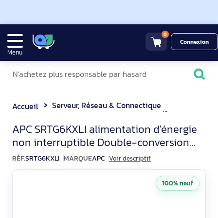
0
Connexion
Menu
Serveur, Réseau & Connectique
Onduleur
Accueil
APC SRTG6KXLI Onduleur 6
APC SRTG6KXLI alimentation d'énergie
non interruptible Double-conversion
(en ligne) 6 kVA 6000 W 3 s
RÉF.
SRTG6KXLI
MARQUE
APC
Voir descriptif
100% neuf