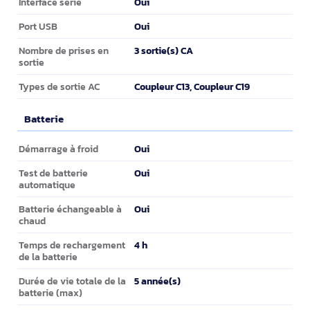
Oui
Interface série
Oui
Port USB
3 sortie(s) CA
Nombre de prises en
sortie
Coupleur C13, Coupleur C19
Types de sortie AC
Batterie
Batterie
Oui
Démarrage à froid
Oui
Test de batterie
automatique
Oui
Batterie échangeable à
chaud
4 h
Temps de rechargement
de la batterie
5 année(s)
Durée de vie totale de la
batterie (max)