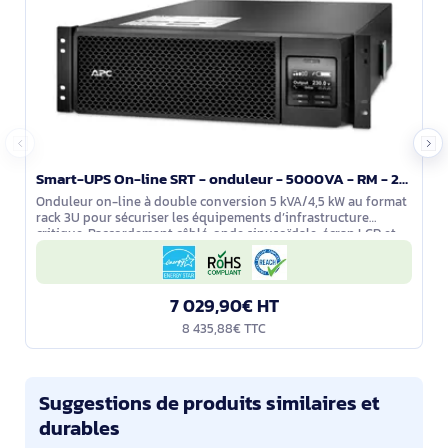
Smart-UPS On-line SRT - onduleur - 5000VA - RM - 208/230V HW - SRT5KRMXLW-HW
Onduleur on-line à double conversion 5 kVA/4,5 kW au format
rack 3U pour sécuriser les équipements d’infrastructure
critique. Raccordement câblé, onde sinusoïdale, écran LCD et
carte Web/SNMP 10/100
7 029,90€ HT
8 435,88€ TTC
Suggestions de produits similaires et
durables