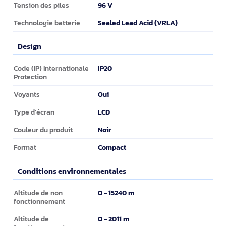
96 V
Tension des piles
Sealed Lead Acid (VRLA)
Technologie batterie
Design
Design
IP20
Code (IP) Internationale
Protection
Oui
Voyants
LCD
Type d'écran
Noir
Couleur du produit
Compact
Format
Conditions environnementales
Conditions environnementales
0 - 15240 m
Altitude de non
fonctionnement
0 - 2011 m
Altitude de