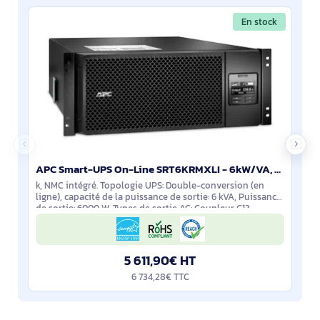
En stock
APC Smart-UPS On-Line SRT6KRMXLI - 6kW/VA, 6x C13, 4x C19, sortie monophasée câblée, montable en rac
k, NMC intégré. Topologie UPS: Double-conversion (en
ligne), capacité de la puissance de sortie: 6 kVA, Puissance
de sortie: 6000 W. Types de sortie AC: Coupleur C13,
Coupleur C19, Prise mâle:
5 611,90€ HT
6 734,28€ TTC