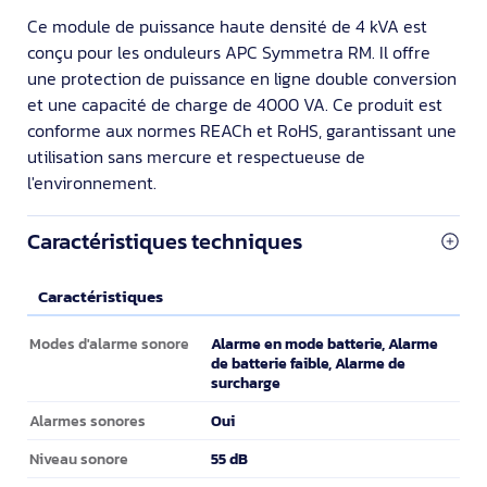
Ce module de puissance haute densité de 4 kVA est
conçu pour les onduleurs APC Symmetra RM. Il offre
une protection de puissance en ligne double conversion
et une capacité de charge de 4000 VA. Ce produit est
conforme aux normes REACh et RoHS, garantissant une
utilisation sans mercure et respectueuse de
l'environnement.
Caractéristiques techniques
Caractéristiques
Caractéristiques
Alarme en mode batterie, Alarme
Modes d'alarme sonore
de batterie faible, Alarme de
surcharge
Oui
Alarmes sonores
55 dB
Niveau sonore