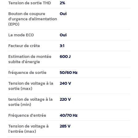
2%
Tension de sortie THD
Oui
Bouton de coupure
d'urgence d'alimentation
(EPO)
Oui
Le mode ECO
3:1
Facteur de crête
600 J
Estimation de montée
subite d'énergie
50/60 Hz
fréquence de sortie
240 V
Tension de voltage à la
sortie (max)
220 V
tension de voltage à la
sortie (min)
40/70 Hz
Fréquence d'entrée
285 V
Tension de voltage à
l'entrée (max)