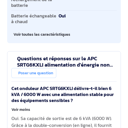
batterie
Batterie échangeable
Oui
à chaud
Voir toutes les caractéristiques
Questions et réponses sur le APC
SRTG6KXLI alimentation d'énergie non
interruptible Double-conversion (en
Poser une question
ligne) 6 kVA 6000 W 3 s
Cet onduleur APC SRTG6KXLI délivre-t-il bien 6
kVA / 6000 W avec une alimentation stable pour
des équipements sensibles ?
Voir moins
Oui. Sa capacité de sortie est de 6 kVA (6000 W).
Grâce à la double-conversion (en ligne), il fournit