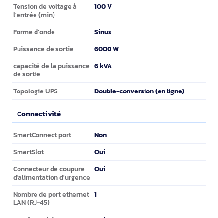
100 V
Tension de voltage à
l'entrée (min)
Sinus
Forme d'onde
6000 W
Puissance de sortie
6 kVA
capacité de la puissance
de sortie
Double-conversion (en ligne)
Topologie UPS
Connectivité
Connectivité
Non
SmartConnect port
Oui
SmartSlot
Oui
Connecteur de coupure
d'alimentation d'urgence
1
Nombre de port ethernet
LAN (RJ-45)