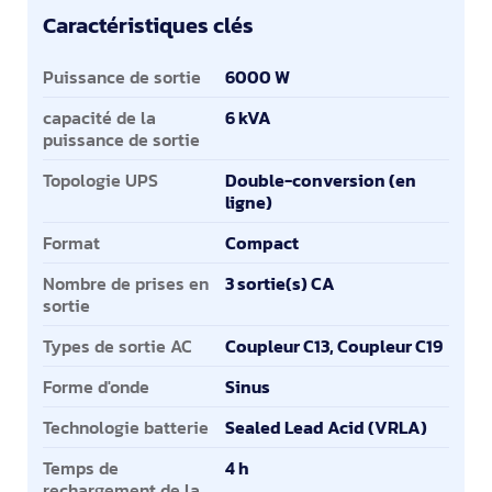
Caractéristiques clés
Caractéristiques clés
Puissance de sortie
6000 W
capacité de la
6 kVA
puissance de sortie
Topologie UPS
Double-conversion (en
ligne)
Format
Compact
Nombre de prises en
3 sortie(s) CA
sortie
Types de sortie AC
Coupleur C13, Coupleur C19
Forme d'onde
Sinus
Technologie batterie
Sealed Lead Acid (VRLA)
Temps de
4 h
rechargement de la