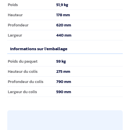
Poids et dimensions
51,9 kg
Poids
178 mm
Hauteur
620 mm
Profondeur
440 mm
Largeur
Informations sur l'emballage
Informations sur l'emballage
59 kg
Poids du paquet
275 mm
Hauteur du colis
790 mm
Profondeur du colis
590 mm
Largeur du colis