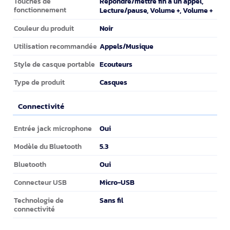
Répondre/mettre fin à un appel,
Touches de
fonctionnement
Lecture/pause, Volume +, Volume +
Noir
Couleur du produit
Appels/Musique
Utilisation recommandée
Ecouteurs
Style de casque portable
Casques
Type de produit
Connectivité
Connectivité
Oui
Entrée jack microphone
5.3
Modèle du Bluetooth
Oui
Bluetooth
Micro-USB
Connecteur USB
Sans fil
Technologie de
connectivité