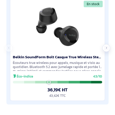
En stock
Belkin SoundForm Bolt Casque True Wireless Stereo (TWS) Ecouteurs Appels/Musique Bluetooth Noir - AUC009BTBLK
Écouteurs true wireless pour appels, musique et visio au
quotidien. Bluetooth 5.2 avec jumelage rapide et portée 10
m, micro intégré et commandes tactiles pour gérer appels
et volume. Transducteurs 6
Éco-indice
4.5/10
36,19€ HT
43,42€ TTC