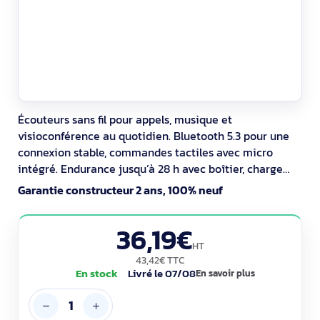
Écouteurs sans fil pour appels, musique et
visioconférence au quotidien. Bluetooth 5.3 pour une
connexion stable, commandes tactiles avec micro
intégré. Endurance jusqu’à 28 h avec boîtier, charge
rapide via micro‑USB. Indice IPX5 résistant à l’eau et à
Garantie constructeur 2 ans, 100% neuf
la sueur. Livrés avec 3 tailles d’embouts pour un
ajustement confortable. Pilotes dynamiques.
36,19€
HT
43,42€ TTC
En stock
Livré le 07/08
En savoir plus