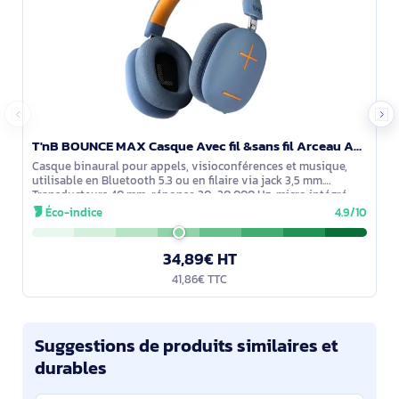
T'nB BOUNCE MAX Casque Avec fil &sans fil Arceau Appels/Musique Bluetooth Bleu, Orange - CBBOUNCE2BL
Casque binaural pour appels, visioconférences et musique,
utilisable en Bluetooth 5.3 ou en filaire via jack 3,5 mm.
Transducteurs 40 mm, réponse 20–20 000 Hz, micro intégré.
Autonomie jusqu’à 50 h
Éco-indice
4.9/10
34,89€ HT
41,86€ TTC
Suggestions de produits similaires et
durables