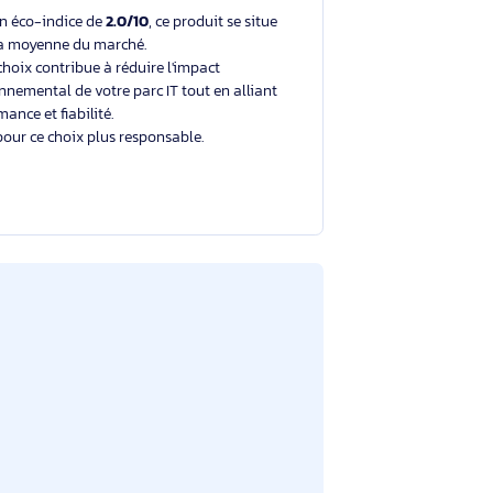
Un choix éclairé et plus durable
Avec un éco-indice de
2.0/10
, ce produit se situe
dans la moyenne du marché.
Votre choix contribue à réduire l'impact
environnemental de votre parc IT tout en alliant
performance et fiabilité.
Merci pour ce choix plus responsable.