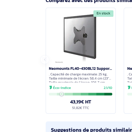
Questions et réponses sur l
Aucune question n'a été formulée con
s'engage à vous fournir une réponse 
Comparez avec des produits s
En stock