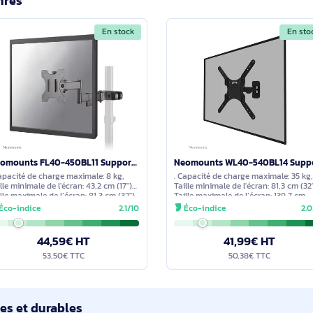
e Viewsonic VB-WMK-001-2C support d'écran plat pour b
cernant ce produit. Nous vous invitons à partager vos interroga
détaillée dans les meilleurs délais.
imilaires
En stock