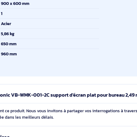
98"
46"
ge
900 x 600 mm
900 x 600 mm
ge
1
Acier
5,86 kg
650 mm
960 mm