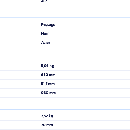
4,6 cm
900 x 600 mm
900 x 600 mm
Mur
Vis
98"
1
46"
Paysage