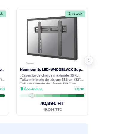
ureau 2,49 m (98") Mur Noir
Poser une question
tions à travers le formulaire ci-dessous. Notre équipe
En stock
En stock