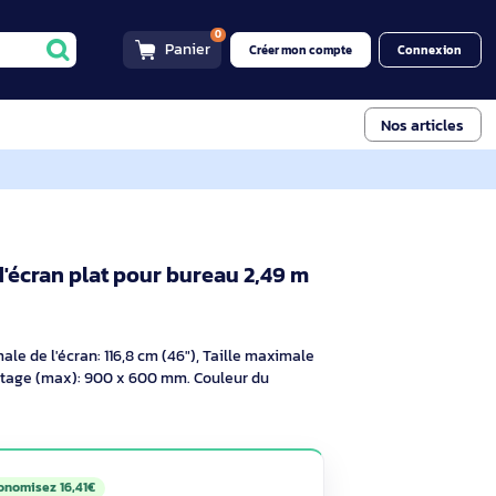
0
Panier
Créer mon compt
ur bureau 2,49 m (98") Mur Noir
upport d'écran plat pour bureau 2,49 m
-2C
Voir descriptif
Taille minimale de l'écran: 116,8 cm (46"), Taille maximale
 interface de montage (max): 900 x 600 mm. Couleur du