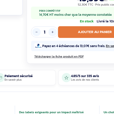
43,
52,30€ T
PRIX COMPÉTITIF
14,70€ HT moins cher que la moye
En sto
AJOUTE
Payez en 4 échéances de 13,07€ s
Télécharger la fiche produit en PDF
Paiement sécurisé
4.85/5 sur 33
En savoir plus
Les avis de nos 