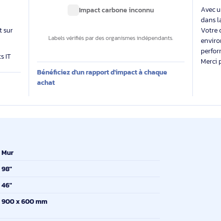
able
Des labels exigeants pour un impact maîtrisé
 évalue
Impact carbone inconnu
 produit sur
Labels vérifiés par des organismes indépendants.
produits IT
Bénéficiez d'un rapport d'impact à chaque
E
achat
Mur