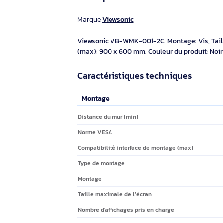
Viewsonic VB-WMK-002 kit de support Noir
Viewsonic VB-WMK-002. Couleur du
produit: Noir
Éco-indice
/10
43,59€ HT
52,30€ TTC
Description
Marque
Viewsonic
Viewsonic VB-WMK-001-2C. Montage: Vis, 
(max): 900 x 600 mm. Couleur du produi