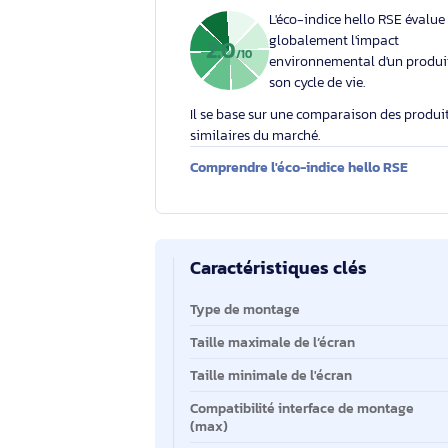
Votre engagement respons
Éco-indice hello RSE
L'éco-indice hello RSE
globalement l'impact
2.0
/10
environnemental d'un
son cycle de vie.
Il se base sur une comparaison des 
similaires du marché.
Comprendre l'éco-indice hello RS
Caractéristiques clés
Caractéristiques clés
Type de montage