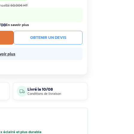
59€
Économisez 16,41€
HT
TC
· Prix public conseillé
60,00€ HT
nne constatée
ck
Livré le 10/08
En savoir plus
R AU PANIER
OBTENIR UN DEVIS
ans frais.
En savoir plus
5 avis
Livré le
10/08
clients
Conditions de livraison