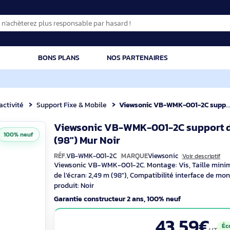
CATION
BONS PLANS
NOS PARTENAIRES
Interactivité
Support Fixe & Mobile
Viewsonic VB-WMK-001-2C support d'écran plat po
Viewsonic VB-WMK-001-2C s
100% neuf
VB-WMK-001
(98") Mur Noir
RÉF.
VB-WMK-001-2C
MARQUE
Viewsonic
Viewsonic VB-WMK-001-2C. Montage: Vis, 
de l’écran: 2,49 m (98"), Compatibilité
produit: Noir
Garantie constructeur 2 ans, 100% neuf