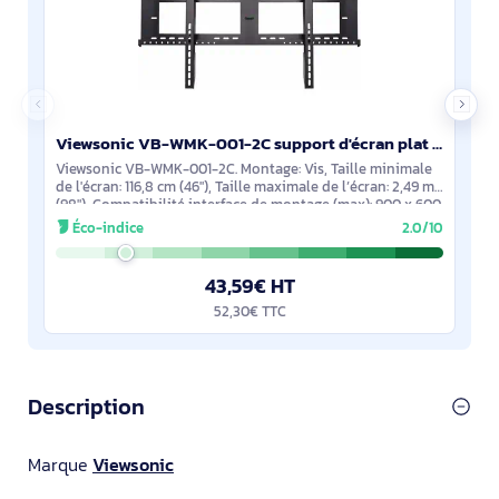
Viewsonic VB-WMK-001-2C support d'écran plat pour bureau 2,49 m (98") Mur Noir
Viewsonic VB-WMK-001-2C. Montage: Vis, Taille minimale
de l'écran: 116,8 cm (46"), Taille maximale de l’écran: 2,49 m
(98"), Compatibilité interface de montage (max): 900 x 600
mm. Couleur du
Éco-indice
2.0/10
43,59€ HT
52,30€ TTC
Description
Marque
Viewsonic