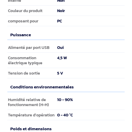
Non
Interne
Noir
Couleur du produit
PC
composant pour
Puissance
Puissance
Oui
Alimenté par port USB
4,5 W
Consommation
électrique typique
5 V
Tension de sortie
Conditions environnementales
Conditions environnementales
10 - 90%
Humidité relative de
fonctionnement (H-H)
0 - 40 °C
Température d'opération
Poids et dimensions