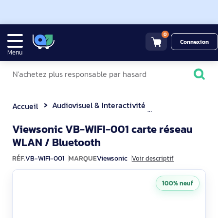
0
Connexion
Menu
Audiovisuel & Interactivité
Support Fixe & 
Accueil
Viewsonic VB-WIFI-001 carte réseau
VB-WIFI-001
WLAN / Bluetooth
RÉF.
VB-WIFI-001
MARQUE
Viewsonic
Voir descriptif
100% neuf