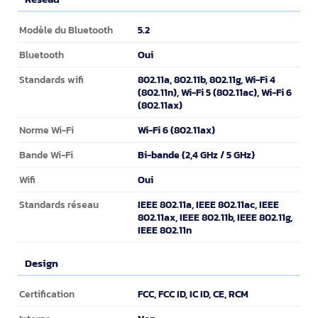
Réseau
5.2
Modèle du Bluetooth
Oui
Bluetooth
802.11a, 802.11b, 802.11g, Wi-Fi 4
Standards wifi
(802.11n), Wi-Fi 5 (802.11ac), Wi-Fi 6
(802.11ax)
Wi-Fi 6 (802.11ax)
Norme Wi-Fi
Bi-bande (2,4 GHz / 5 GHz)
Bande Wi-Fi
Oui
Wifi
IEEE 802.11a, IEEE 802.11ac, IEEE
Standards réseau
802.11ax, IEEE 802.11b, IEEE 802.11g,
IEEE 802.11n
Design
Design
FCC, FCC ID, IC ID, CE, RCM
Certification