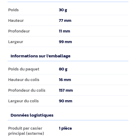
Poids et dimensions
30 g
Poids
77 mm
Hauteur
11 mm
Profondeur
99 mm
Largeur
Informations sur l'emballage
Informations sur l'emballage
80 g
Poids du paquet
16 mm
Hauteur du colis
157 mm
Profondeur du colis
90 mm
Largeur du colis
Données logistiques
Données logistiques
1 pièce
Produit par casier
principal (externe)