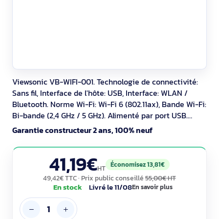
Viewsonic VB-WIFI-001. Technologie de connectivité:
Sans fil, Interface de l'hôte: USB, Interface: WLAN /
Bluetooth. Norme Wi-Fi: Wi-Fi 6 (802.11ax), Bande Wi-Fi:
Bi-bande (2,4 GHz / 5 GHz). Alimenté par port USB.
Couleur du produit: Noir
Garantie constructeur 2 ans, 100% neuf
41,19€
Économisez 13,81€
HT
49,42€ TTC
· Prix public conseillé
55,00€ HT
En stock
Livré le 11/08
En savoir plus