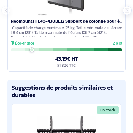
Neomounts FL40-430BL12 Support de colonne pour écran 23-42" - diam. 28-50 mm
. Capacité de charge maximale: 25 kg, Taille minimale de l'écran:
58,4 cm (23"), Taille maximale de l’écran: 106,7 cm (42"),
Compatibilité interface de montage (min): 75 x 75 mm,
Compatibilité
Éco-indice
2.1/10
43,19€ HT
51,82€ TTC
Suggestions de produits similaires et
durables
En stock