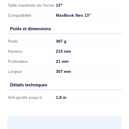
13"
Taille maximale de l’écran
MacBook Neo 13”
Compatibilité
Poids et dimensions
Poids et dimensions
387 g
Poids
215 mm
Hauteur
21 mm
Profondeur
307 mm
Largeur
Détails techniques
Détails techniques
1,8 m
Anti-goutte jusqu’à