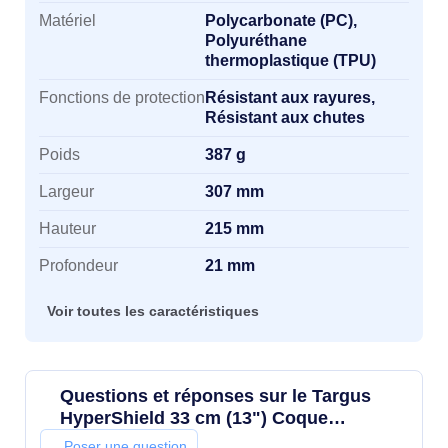
Matériel
Polycarbonate (PC),
Polyuréthane
thermoplastique (TPU)
Fonctions de protection
Résistant aux rayures,
Résistant aux chutes
Poids
387 g
Largeur
307 mm
Hauteur
215 mm
Profondeur
21 mm
Voir toutes les caractéristiques
Questions et réponses sur le Targus
HyperShield 33 cm (13") Coque
Transparent, Blanc
Poser une question