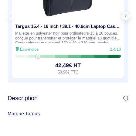
Targus 15.4 - 16 Inch / 39.1 - 40.6cm Laptop Case - CN31
Mallette en polyester noir pour ordinateurs 15 à 16 pouces,
conçue pour transporter et protéger le matériel au quotidien.
Compartiment molletonné 370 x 40 x 310 mm, poche
frontale zippée à rangements
Éco-indice
2.4/10
42,49€ HT
50,98€ TTC
Description
Marque
Targus