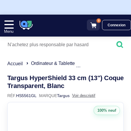
0
Connexion
Menu
Ordinateur & Tablette
Sacoche & Housse
Accueil
Targus HyperShield 33 cm (13") Coque
HS5561GL
Transparent, Blanc
RÉF.
HS5561GL
MARQUE
Targus
Voir descriptif
100% neuf