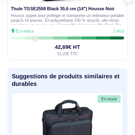
Thule TGSE2558 Black 35,6 cm (14") Housse Noir
Housse zippée pour protéger et transporter un ordinateur portable
jusqu’à 14 pouces. En polyuréthane 100 % recyclé, elle résiste
aux chocs et aux rayures. Compatible 14 pouces MacBook Pro
et 13
Éco-indice
2.4/10
42,69€ HT
51,22€ TTC
Suggestions de produits similaires et
durables
En stock