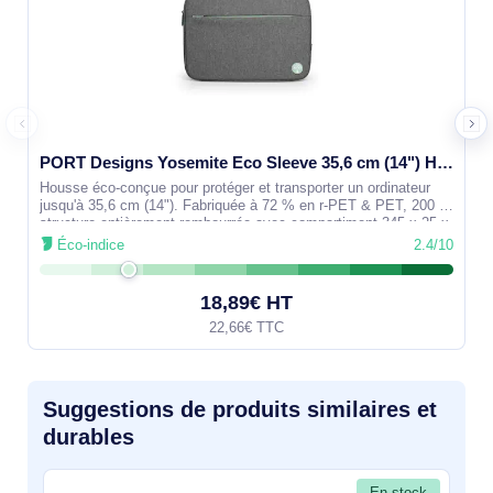
PORT Designs Yosemite Eco Sleeve 35,6 cm (14") Housse Gris - 400704
Housse éco-conçue pour protéger et transporter un ordinateur
jusqu'à 35,6 cm (14"). Fabriquée à 72 % en r-PET & PET, 200 g,
structure entièrement rembourrée avec compartiment 345 x 25 x
245 mm.
Éco-indice
2.4/10
18,89€ HT
22,66€ TTC
Suggestions de produits similaires et
durables
En stock