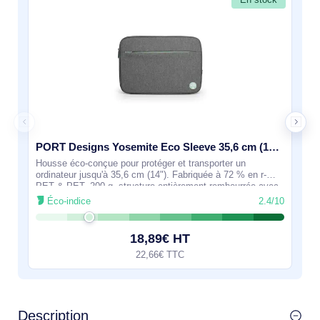
PORT Designs Yosemite Eco Sleeve 35,6 cm (14") Housse Gris - 400704
Housse éco-conçue pour protéger et transporter un
ordinateur jusqu'à 35,6 cm (14"). Fabriquée à 72 % en r-
PET & PET, 200 g, structure entièrement rembourrée avec
compartiment 345 x 25 x 245 mm.
Éco-indice
2.4/10
18,89€ HT
22,66€ TTC
Description