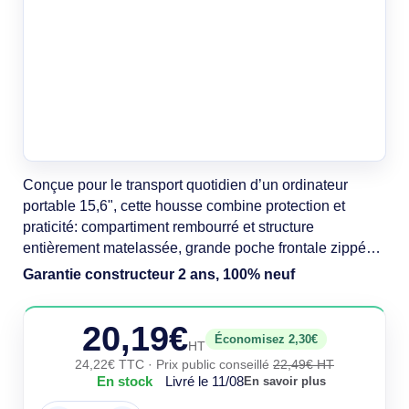
Conçue pour le transport quotidien d’un ordinateur
portable 15,6", cette housse combine protection et
praticité: compartiment rembourré et structure
entièrement matelassée, grande poche frontale zippée à
accès rapide pour chargeur et accessoires. Ultra légère
Garantie constructeur 2 ans, 100% neuf
(238 g) et compacte, elle est fabriquée à 72% en
matériaux recyclés (r-PET & PET).
20,19€
Économisez 2,30€
HT
24,22€ TTC
· Prix public conseillé
22,49€ HT
En stock
Livré le 11/08
En savoir plus