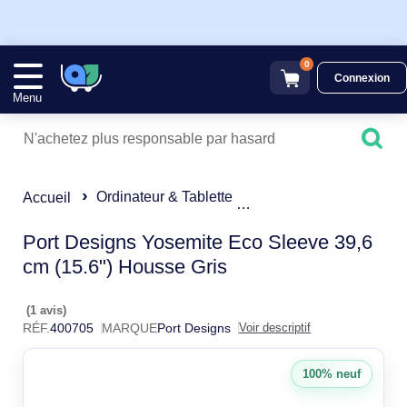
0
Connexion
Menu
Ordinateur & Tablette
Sacoche & Housse
Accueil
Port Designs Yosemite Ec
Port Designs Yosemite Eco Sleeve 39,6
cm (15.6") Housse Gris
(1 avis)
RÉF.
400705
MARQUE
Port Designs
Voir descriptif
100% neuf