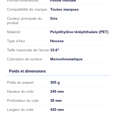
Poche frontale
Poches extérieures
Toutes marques
Compatibilité de marque
Gris
Couleur principale du
produit
Polyéthylène téréphthalate (PET)
Matériel
Housse
Type d'étui
15.6"
Taille maximale de l’écran
Monochromatique
Coloration de surface
Poids et dimensions
Poids et dimensions
305 g
Poids du paquet
345 mm
Hauteur du colis
30 mm
Profondeur du colis
420 mm
Largeur du colis