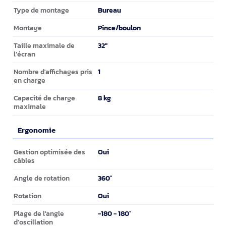
Bureau
Type de montage
Pince/boulon
Montage
32"
Taille maximale de
l’écran
1
Nombre d'affichages pris
en charge
8 kg
Capacité de charge
maximale
Ergonomie
Ergonomie
Oui
Gestion optimisée des
câbles
360°
Angle de rotation
Oui
Rotation
-180 - 180°
Plage de l'angle
d'oscillation