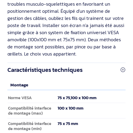
troubles musculo-squelettiques en favorisant un
positionnement optimal. Équipé d'un système de
gestion des câbles, oubliez les fils qui trainent sur votre
poste de travail. Installer son écran n'a jamais été aussi
simple grâce à son system de fixation universel VESA
amovible (100x100 mm et 75x75 mm). Deux méthodes
de montage sont possibles, par pince ou par base à
œillets. Le choix vous appartient.
Caractéristiques techniques
Montage
Montage
75 x 75,100 x 100 mm
Norme VESA
100 x 100 mm
Compatibilité interface
de montage (max)
75 x 75 mm
Compatibilité interface
de montage (min)