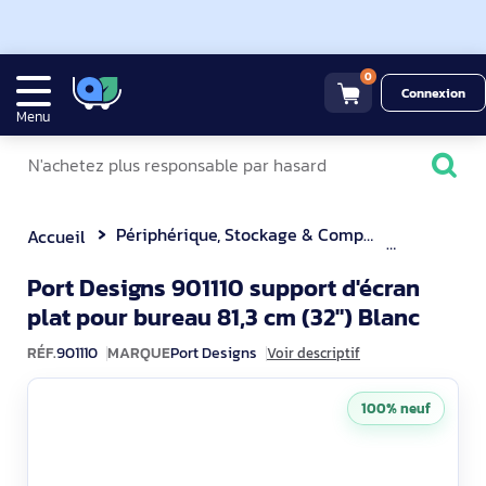
0
Connexion
Menu
Périphérique, Stockage & Composant
Bras arti
Accueil
Port Designs 901110 support d'écran
90111
plat pour bureau 81,3 cm (32") Blanc
RÉF.
901110
MARQUE
Port Designs
Voir descriptif
100% neuf