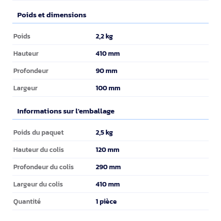
Poids et dimensions
Poids et dimensions
2,2 kg
Poids
410 mm
Hauteur
90 mm
Profondeur
100 mm
Largeur
Informations sur l'emballage
Informations sur l'emballage
2,5 kg
Poids du paquet
120 mm
Hauteur du colis
290 mm
Profondeur du colis
410 mm
Largeur du colis
1 pièce
Quantité