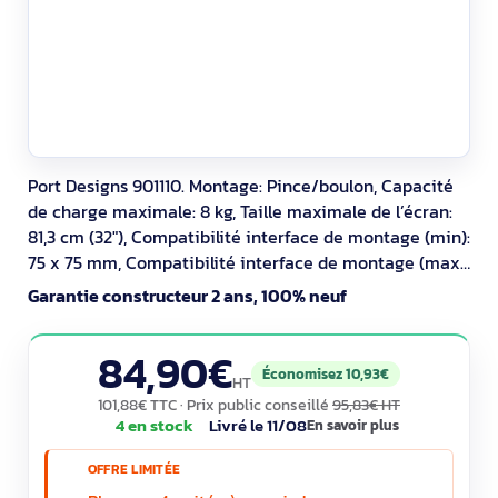
Port Designs 901110. Montage: Pince/boulon, Capacité
de charge maximale: 8 kg, Taille maximale de l’écran:
81,3 cm (32"), Compatibilité interface de montage (min):
75 x 75 mm, Compatibilité interface de montage (max):
100 x 100 mm. Réglage de la hauteur, Plage de l'angle
Garantie constructeur 2 ans, 100% neuf
d'oscillation: -180 - 180°, Angle d'inclinaison: -45 - 90°.
Couleur du produit: Blanc
84,90€
Économisez 10,93€
HT
101,88€ TTC
· Prix public conseillé
95,83€ HT
4 en stock
Livré le 11/08
En savoir plus
OFFRE LIMITÉE