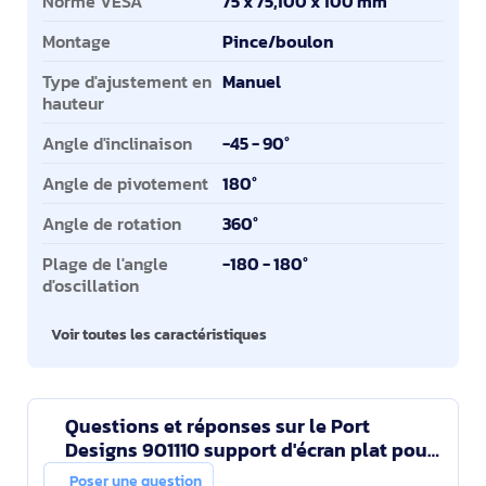
Norme VESA
75 x 75,100 x 100 mm
Montage
Pince/boulon
Type d'ajustement en
Manuel
hauteur
Angle d'inclinaison
-45 - 90°
Angle de pivotement
180°
Angle de rotation
360°
Plage de l'angle
-180 - 180°
d'oscillation
Voir toutes les caractéristiques
Questions et réponses sur le Port
Designs 901110 support d'écran plat pour
bureau 81,3 cm (32") Blanc
Poser une question