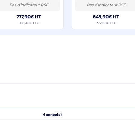
Aruba Networking Foundational Care 4Y NBD Onsite 5140 24G PoE+ Switch SVC - HW0H7E
HPE . Quantité de licences: 1 licence(s),
HPE . Quantité de lic
Nombre d'années: 4 année(s), Type:
Nombre d'années: 4 
Sur place
Sur place
777,90€ HT
643,9
933,48€ TTC
772,68
(s)