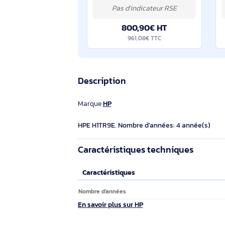
Aruba Networking AP-ANT-22 Dual Band 2/4dBi Omni RPSMA Low Profile 2-pk Omni Antenna - U7QE1E
HPE . Niveau de gain de l'antenne
(max): 4 dBi, Bande de fréquence: 6
GHz, Impédance: 50 Ohm. Type
d'antenne: Antenne directionnelle
MIMO, Type de connecteur Antenne:
RP-SMA, Genre du connecteur:
800,90€ HT
961,08€ TTC
Description
Marque
HP
HPE H1TR9E. Nombre d'années: 4 année