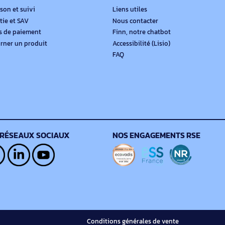
N’attendez pas !
Connectez-vous ou créez votre compte pour bénéficier de l’ens
Je me connecte
Je crée mon compt
MON COMPTE
AIDE
Livraison et suivi
Liens utiles
Garantie et SAV
Nous contacter
Modes de paiement
Finn, notre chatbot
Retourner un produit
Accessibilité (Lisio)
FAQ