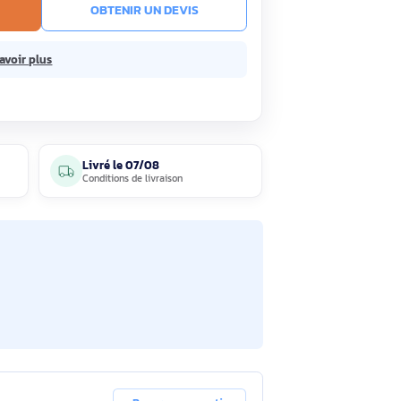
ck
Livré le 07/08
En savoir plus
R AU PANIER
OBTENIR UN DEVIS
sans frais.
En savoir plus
3 avis
Livré le
07/08
clients
Conditions de livraison