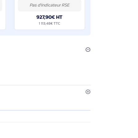
Aruba Networking Foundational Care 4Y NBD Onsite 5140 24G 2 4SFP+ Switch SVC - HW0N3E
Aruba Networking Foundational Care 3Y NBD Onsite 5140 48G 4SFP+ Switch SVC - HW0S3E
ences: 1 licence(s),
HPE . Quantité de licences: 1 licence(s),
année(s), Type:
Nombre d'années: 3 année(s), Type:
Sur place
0€ HT
927,90€ HT
€ TTC
1 113,48€ TTC