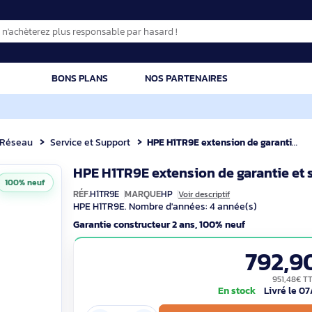
CATION
BONS PLANS
NOS PARTENAIRES
que
Réseau
Service et Support
HPE H1TR9E extension de garantie et su
HPE H1TR9E extension de ga
100% neuf
RÉF.
H1TR9E
MARQUE
HP
Voir descriptif
HPE H1TR9E. Nombre d'années: 4 année(
Garantie constructeur 2 ans, 100% neuf