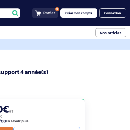
0
Panier
Créer mon compt
pport 4 année(s)
H1TR9E
rantie et support 4 année(s)
s)
792,90€
HT
951,48€ TTC