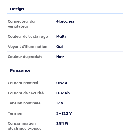
Design
Design
4 broches
Connecteur du
ventilateur
Multi
Couleur de l'éclairage
Oui
Voyant d'illumination
Noir
Couleur du produit
Puissance
Puissance
0,67 A
Courant nominal
0,32 Ah
Courant de sécurité
12 V
Tension nominale
5 - 13.2 V
Tension
3,84 W
Consommation
électrique typique