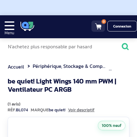
0
Connexion
Menu
Périphérique, Stockage & Composant
Refroidi
Accueil
be quiet! Light Wings 140 mm PWM |
BL074
Ventilateur PC ARGB
(1 avis)
RÉF.
BL074
MARQUE
be quiet!
Voir descriptif
100% neuf