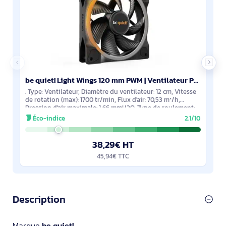
be quiet! Light Wings 120 mm PWM | Ventilateur PC ARGB - BL072
. Type: Ventilateur, Diamètre du ventilateur: 12 cm, Vitesse
de rotation (max): 1700 tr/min, Flux d'air: 70,53 m³/h,
Pression d'air maximale: 1,66 mmH2O, Type de roulement:
Palier lisse. Tension: 5 -
Éco-indice
2.1/10
38,29€ HT
45,94€ TTC
Description
Marque
be quiet!