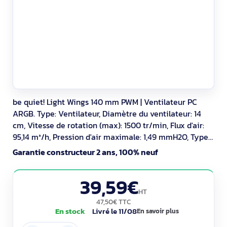
be quiet! Light Wings 140 mm PWM | Ventilateur PC
ARGB. Type: Ventilateur, Diamètre du ventilateur: 14
cm, Vitesse de rotation (max): 1500 tr/min, Flux d'air:
95,14 m³/h, Pression d'air maximale: 1,49 mmH2O, Type
de roulement: Palier lisse. Tension: 5 - 13.2 V. Largeur:
Garantie constructeur 2 ans, 100% neuf
140 mm, Profondeur: 140 mm, Hauteur: 25 mm. Couleur
du produit: Noir
39,59€
HT
47,50€ TTC
En stock
Livré le 11/08
En savoir plus