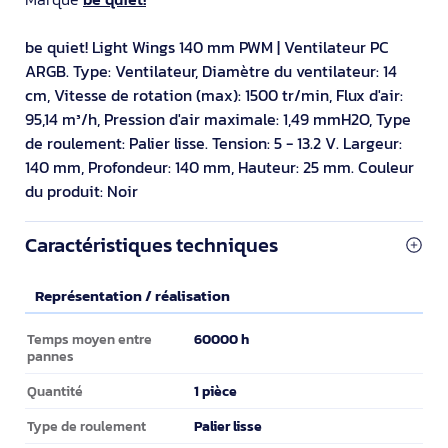
be quiet! Light Wings 140 mm PWM | Ventilateur PC
ARGB. Type: Ventilateur, Diamètre du ventilateur: 14
cm, Vitesse de rotation (max): 1500 tr/min, Flux d'air:
95,14 m³/h, Pression d'air maximale: 1,49 mmH2O, Type
de roulement: Palier lisse. Tension: 5 - 13.2 V. Largeur:
140 mm, Profondeur: 140 mm, Hauteur: 25 mm. Couleur
du produit: Noir
Caractéristiques techniques
Représentation / réalisation
Représentation / réalisation
60000 h
Temps moyen entre
pannes
1 pièce
Quantité
Palier lisse
Type de roulement