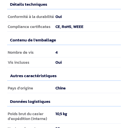
Détails techniques
Détails techniques
Oui
Conformité à la durabilité
CE, RoHS, WEEE
Compliance certificates
Contenu de l'emballage
Contenu de l'emballage
4
Nombre de vis
Oui
Vis incluses
Autres caractéristiques
Autres caractéristiques
Chine
Pays d'origine
Données logistiques
Données logistiques
10,5 kg
Poids brut du casier
d’expédition (interne)