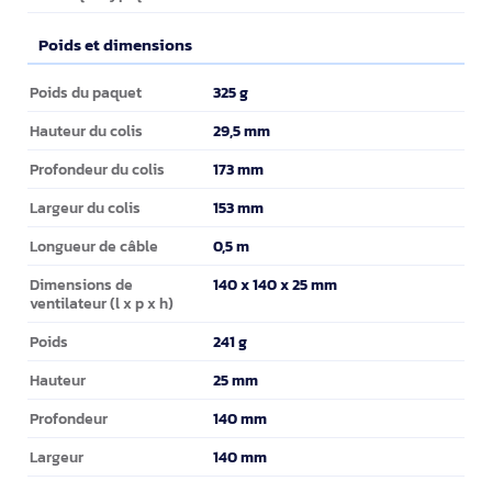
Poids et dimensions
Poids et dimensions
325 g
Poids du paquet
29,5 mm
Hauteur du colis
173 mm
Profondeur du colis
153 mm
Largeur du colis
0,5 m
Longueur de câble
140 x 140 x 25 mm
Dimensions de
ventilateur (l x p x h)
241 g
Poids
25 mm
Hauteur
140 mm
Profondeur
140 mm
Largeur