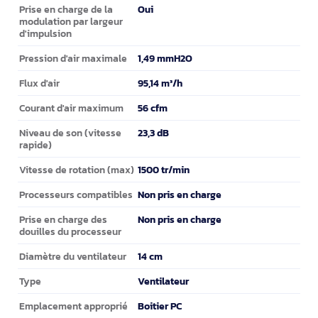
Oui
Prise en charge de la
modulation par largeur
d'impulsion
1,49 mmH2O
Pression d'air maximale
95,14 m³/h
Flux d'air
56 cfm
Courant d'air maximum
23,3 dB
Niveau de son (vitesse
rapide)
1500 tr/min
Vitesse de rotation (max)
Non pris en charge
Processeurs compatibles
Non pris en charge
Prise en charge des
douilles du processeur
14 cm
Diamètre du ventilateur
Ventilateur
Type
Boitier PC
Emplacement approprié