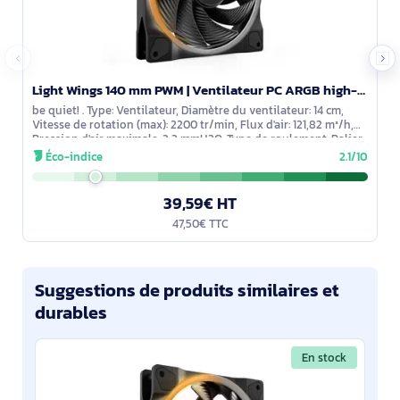
Light Wings 140 mm PWM | Ventilateur PC ARGB high-speed - BL075
be quiet! . Type: Ventilateur, Diamètre du ventilateur: 14 cm,
Vitesse de rotation (max): 2200 tr/min, Flux d'air: 121,82 m³/h,
Pression d'air maximale: 2,3 mmH2O, Type de roulement: Palier
lisse.
Éco-indice
2.1/10
39,59€ HT
47,50€ TTC
Suggestions de produits similaires et
durables
En stock