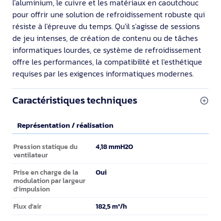
l'aluminium, le cuivre et les matériaux en caoutchouc
pour offrir une solution de refroidissement robuste qui
résiste à l'épreuve du temps. Qu'il s'agisse de sessions
de jeu intenses, de création de contenu ou de tâches
informatiques lourdes, ce système de refroidissement
offre les performances, la compatibilité et l'esthétique
requises par les exigences informatiques modernes.
Caractéristiques techniques
Représentation / réalisation
Représentation / réalisation
4,18 mmH2O
Pression statique du
ventilateur
Oui
Prise en charge de la
modulation par largeur
d'impulsion
182,5 m³/h
Flux d'air