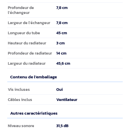
7,8 cm
Profondeur de
l'échangeur
7,8 cm
Largeur de l'échangeur
45 cm
Longueur du tube
3 cm
Hauteur du radiateur
14 cm
Profondeur de radiateur
45,6 cm
Largeur du radiateur
Contenu de l'emballage
Contenu de l'emballage
Oui
Vis incluses
Ventilateur
Câbles inclus
Autres caractéristiques
Autres caractéristiques
31,5 dB
Niveau sonore