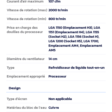
107 cfm
Courant d'air maximum
2000 tr/min
Vitesse de rotation (max)
800 tr/min
Vitesse de rotation (min)
LGA 1150 (Emplacement H3), LGA
Prise en charge des
douilles du processeur
1151 (Emplacement H4), LGA 1155
(Socket H2), LGA 1156 (Socket H),
LGA 1200 (Socket H5), LGA 1700,
Emplacement AM4, Emplacement
AM5
14 cm
Diamètre du ventilateur
Refroidisseur de liquide tout-en-un
Type
Processeur
Emplacement approprié
Design
Design
Non applicable
Type d'écran
Cuivre
Matériau du bloc de l'eau