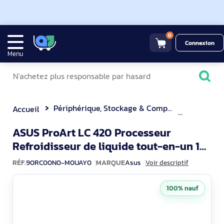
0
Connexion
Menu
Périphérique, Stockage & Composant
Refroidi
Accueil
ASUS ProArt LC 420 Processeur
Refroidisseur de liquide tout-en-un 14
90RC00N0-M0UAY0
cm Noir
RÉF.
90RC00N0-M0UAY0
MARQUE
Asus
Voir descriptif
100% neuf