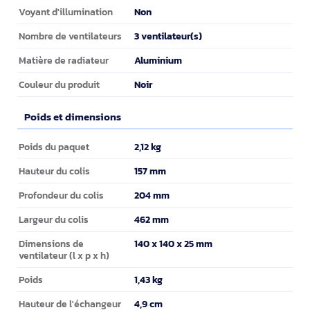
Non
Voyant d'illumination
3 ventilateur(s)
Nombre de ventilateurs
Aluminium
Matière de radiateur
Noir
Couleur du produit
Poids et dimensions
Poids et dimensions
2,12 kg
Poids du paquet
157 mm
Hauteur du colis
204 mm
Profondeur du colis
462 mm
Largeur du colis
140 x 140 x 25 mm
Dimensions de
ventilateur (l x p x h)
1,43 kg
Poids
4,9 cm
Hauteur de l'échangeur