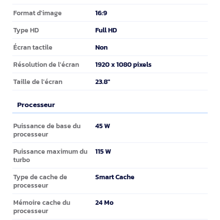
16:9
Format d'image
Full HD
Type HD
Non
Écran tactile
1920 x 1080 pixels
Résolution de l'écran
23.8"
Taille de l'écran
Processeur
Processeur
45 W
Puissance de base du
processeur
115 W
Puissance maximum du
turbo
Smart Cache
Type de cache de
processeur
24 Mo
Mémoire cache du
processeur