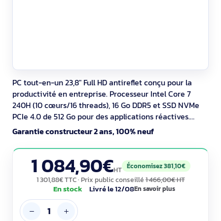
PC tout-en-un 23,8" Full HD antireflet conçu pour la
productivité en entreprise. Processeur Intel Core 7
240H (10 cœurs/16 threads), 16 Go DDR5 et SSD NVMe
PCIe 4.0 de 512 Go pour des applications réactives.
Webcam FHD IR avec Windows Hello, Wi-Fi 6, Bluetooth
Garantie constructeur 2 ans, 100% neuf
5.4 et Ethernet. Windows 11 Pro. Label EPEAT Gold.
Connectique: HDMI 1.4, USB-C, USB 3.2, RJ-45.
1 084,90€
Économisez 381,10€
HT
1 301,88€ TTC
· Prix public conseillé
1 466,00€ HT
En stock
Livré le 12/08
En savoir plus