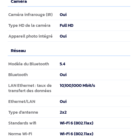
Caméra
Caméra
Oui
Caméra infrarouge (IR)
Full HD
Type HD de la caméra
Oui
Appareil photo intégré
Réseau
Réseau
5.4
Modèle du Bluetooth
Oui
Bluetooth
10,100,1000 Mbit/s
LAN Ethernet : taux de
transfert des données
Oui
Ethernet/LAN
2x2
Type d'antenne
Wi-Fi 6 (802.11ax)
Standards wifi
Wi-Fi 6 (802.11ax)
Norme Wi-Fi