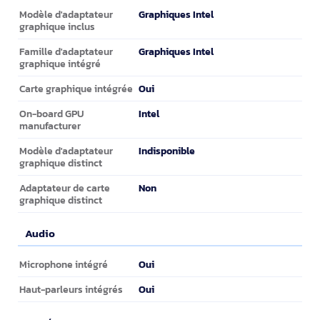
Graphique
Graphiques Intel
Modèle d'adaptateur
graphique inclus
Graphiques Intel
Famille d'adaptateur
graphique intégré
Oui
Carte graphique intégrée
Intel
On-board GPU
manufacturer
Indisponible
Modèle d'adaptateur
graphique distinct
Non
Adaptateur de carte
graphique distinct
Audio
Audio
Oui
Microphone intégré
Oui
Haut-parleurs intégrés