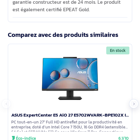
garantie constructeur est de 24 mois. Le produit
est également certifié EPEAT Gold.
Comparez avec des produits similaires
En stock
ASUS ExpertCenter E5 AiO 27 E5702WVARK-BPE102X Intel Core 7 150U 68,6 cm (27") 1920 x 1080 pixels PC - 90PT03N1-M01Z10
PC tout-en-un 27'' Full HD antireflet pour la productivité en
entreprise, doté d’un Intel Core 7 150U, 16 Go DDR4 (extensible
64 Go) et SSD NVMe 512 Go sous Windows 11 Pro. Connectique
complète avec
Éco-indice
6.1/10