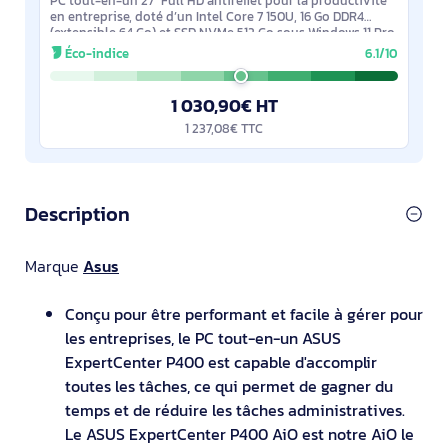
PC tout-en-un 27'' Full HD antireflet pour la productivité
en entreprise, doté d’un Intel Core 7 150U, 16 Go DDR4
(extensible 64 Go) et SSD NVMe 512 Go sous Windows 11 Pro.
Connectique complète avec
Éco-indice
6.1/10
1 030,90€ HT
1 237,08€ TTC
Description
Marque
Asus
Conçu pour être performant et facile à gérer pour
les entreprises, le PC tout-en-un ASUS
ExpertCenter P400 est capable d'accomplir
toutes les tâches, ce qui permet de gagner du
temps et de réduire les tâches administratives.
Le ASUS ExpertCenter P400 AiO est notre AiO le