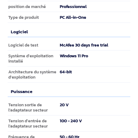
Professionnel
position de marché
PC All-in-One
Type de produit
Logiciel
Logiciel
McAfee 30 days free trial
Logiciel de test
Windows 11 Pro
Système d'exploitation
installé
64-bit
Architecture du système
d'exploitation
Puissance
Puissance
20 V
Tension sortie de
l'adaptateur secteur
100 - 240 V
Tension d'entrée de
l'adaptateur secteur
50 - 60 Hz
Fréquence de