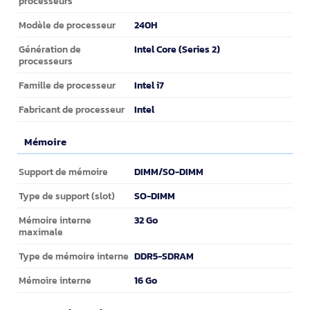
processeurs
240H
Modèle de processeur
Intel Core (Series 2)
Génération de
processeurs
Intel i7
Famille de processeur
Intel
Fabricant de processeur
Mémoire
Mémoire
DIMM/SO-DIMM
Support de mémoire
SO-DIMM
Type de support (slot)
32 Go
Mémoire interne
maximale
DDR5-SDRAM
Type de mémoire interne
16 Go
Mémoire interne