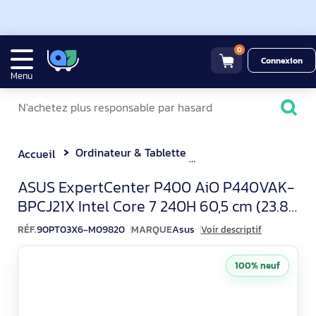
0
Connexion
Menu
Ordinateur & Tablette
Ordinateur tout en u
Accueil
Asus ExpertCenter P440VA
ASUS ExpertCenter P400 AiO P440VAK-
BPCJ21X Intel Core 7 240H 60,5 cm (23.8")
1920 x 1080 pixels PC A
RÉF.
90PT03X6-M09820
MARQUE
Asus
Voir descriptif
100% neuf