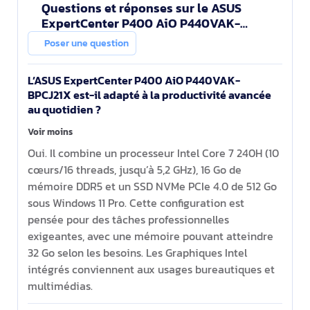
Questions et réponses sur le ASUS
ExpertCenter P400 AiO P440VAK-
BPCJ21X Intel Core 7 240H 60,5 cm (23.8")
Poser une question
1920 x 1080 pixels PC A
L’ASUS ExpertCenter P400 AiO P440VAK-
BPCJ21X est-il adapté à la productivité avancée
au quotidien ?
Voir moins
Oui. Il combine un processeur Intel Core 7 240H (10
cœurs/16 threads, jusqu’à 5,2 GHz), 16 Go de
mémoire DDR5 et un SSD NVMe PCIe 4.0 de 512 Go
sous Windows 11 Pro. Cette configuration est
pensée pour des tâches professionnelles
exigeantes, avec une mémoire pouvant atteindre
32 Go selon les besoins. Les Graphiques Intel
intégrés conviennent aux usages bureautiques et
multimédias.