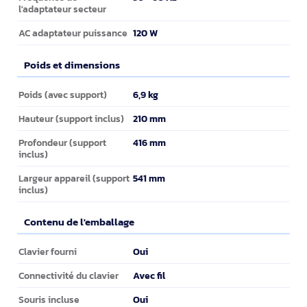
l'adaptateur secteur
120 W
AC adaptateur puissance
Poids et dimensions
Poids et dimensions
6,9 kg
Poids (avec support)
210 mm
Hauteur (support inclus)
416 mm
Profondeur (support
inclus)
541 mm
Largeur appareil (support
inclus)
Contenu de l'emballage
Contenu de l'emballage
Oui
Clavier fourni
Avec fil
Connectivité du clavier
Oui
Souris incluse