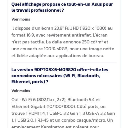
Quel affichage propose ce tout-en-un Asus pour
le travail professionnel ?
Voir moins
Il dispose d’un écran 23,8" Full HD (1920 x 1080) au
format 16:9, avec revêtement antireflet. L’écran
n’est pas tactile. La dalle annonce 250 cd/m² et
une couverture 100 % sRGB, pour une image nette
et fidèle adaptée aux applications de bureau.
La version 90PT03X6-M09820 offre-t-elle les
connexions nécessaires (Wi‑Fi, Bluetooth,
Ethernet, ports) ?
Voir moins
Oui : Wi‑Fi 6 (802.11ax, 2x2), Bluetooth 5.4 et
Ethernet Gigabit (10/100/1000). Côté ports, on
trouve 1 HDMI 1.4, 1 USB‑C 3.2 Gen 1, 3 USB‑A 3.2 Gen
1, 1 USB 2.0, 1 RJ‑45 et un combo casque/micro. Un
emplacement Kensington est présent pour