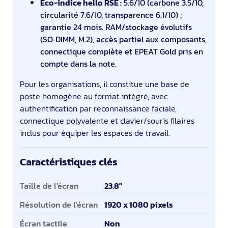
Éco-indice hello RSE :
5.6/10 (carbone 3.5/10,
circularité 7.6/10, transparence 6.1/10) ;
garantie 24 mois. RAM/stockage évolutifs
(SO‑DIMM, M.2), accès partiel aux composants,
connectique complète et EPEAT Gold pris en
compte dans la note.
Pour les organisations, il constitue une base de
poste homogène au format intégré, avec
authentification par reconnaissance faciale,
connectique polyvalente et clavier/souris filaires
inclus pour équiper les espaces de travail.
Caractéristiques clés
Caractéristiques clés
Taille de l'écran
23.8"
Résolution de l'écran
1920 x 1080 pixels
Écran tactile
Non