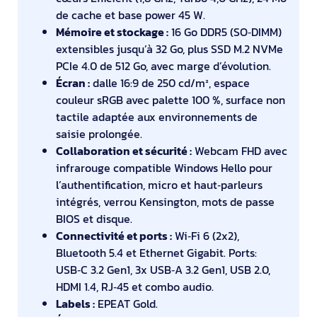
de cache et base power 45 W.
Mémoire et stockage :
16 Go DDR5 (SO‑DIMM)
extensibles jusqu’à 32 Go, plus SSD M.2 NVMe
PCIe 4.0 de 512 Go, avec marge d’évolution.
Écran :
dalle 16:9 de 250 cd/m², espace
couleur sRGB avec palette 100 %, surface non
tactile adaptée aux environnements de
saisie prolongée.
Collaboration et sécurité :
Webcam FHD avec
infrarouge compatible Windows Hello pour
l’authentification, micro et haut‑parleurs
intégrés, verrou Kensington, mots de passe
BIOS et disque.
Connectivité et ports :
Wi‑Fi 6 (2x2),
Bluetooth 5.4 et Ethernet Gigabit. Ports:
USB‑C 3.2 Gen1, 3x USB‑A 3.2 Gen1, USB 2.0,
HDMI 1.4, RJ‑45 et combo audio.
Labels :
EPEAT Gold.