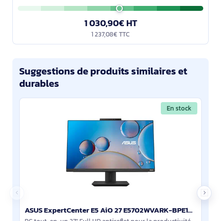
1 030,90€ HT
1 237,08€ TTC
Suggestions de produits similaires et
durables
En stock
ASUS ExpertCenter E5 AiO 27 E5702WVARK-BPE102X Intel Core 7 150U 68,6 cm (27") 1920 x 1080 pixels PC - 90PT03N1-M01Z10