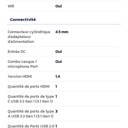
Oui
Wifi
Connectivité
Connectivité
4.5 mm
Connecteur cylindrique
d'adaptateur
d'alimentation
Oui
Entrée DC
Oui
Combo casque /
microphone Port
1.4
Version HDMI
1
Quantité de ports HDMI
1
Quantité de ports de type
C USB 3.2 Gen 1 (3.1 Gen 1)
3
Quantité de ports de type
A USB 3.2 Gen 1 (3.1 Gen 1)
1
Quantité de Ports USB 2.0