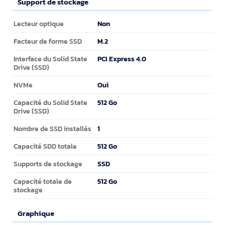
Support de stockage
Support de stockage
Non
Lecteur optique
M.2
Facteur de forme SSD
PCI Express 4.0
Interface du Solid State
Drive (SSD)
Oui
NVMe
512 Go
Capacité du Solid State
Drive (SSD)
1
Nombre de SSD installés
512 Go
Capacité SDD totale
SSD
Supports de stockage
512 Go
Capacité totale de
stockage
Graphique